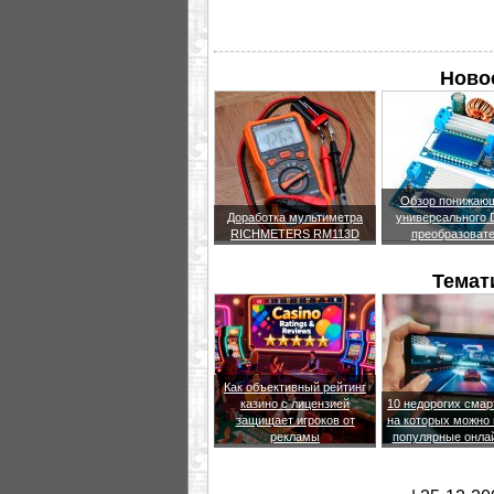
Новое
Обзор понижающ
Доработка мультиметра
универсального
RICHMETERS RM113D
преобразоват
Темат
Как объективный рейтинг
казино с лицензией
10 недорогих сма
защищает игроков от
на которых можно 
рекламы
популярные онла