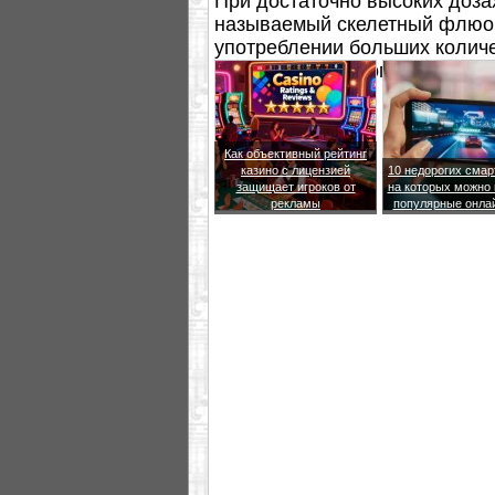
При достаточно высоких доза
называемый скелетный флюор
употреблении больших колич
индивидуумов могут развива
Как объективный рейтинг
казино с лицензией
10 недорогих сма
защищает игроков от
на которых можно 
рекламы
популярные онла