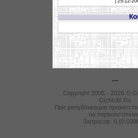
| 25-12-20
Ко
---
Copyright 2005 - 2026 © G
GizMobi.Ru
При републикации приветств
на первоисточни
Запросов: 6 (0.038