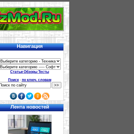
Навигация
Статьи Обзоры Тесты
Поиск
-
по ключ. словам
Лента новостей