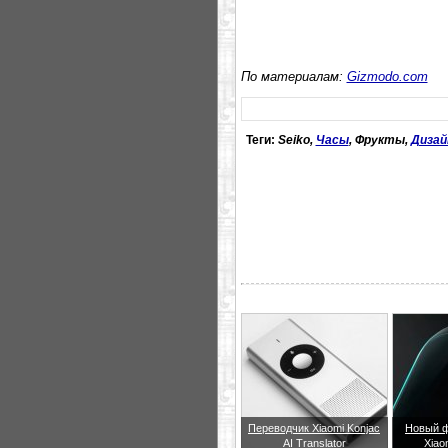
По материалам:
Gizmodo.com
Теги:
Seiko,
Часы
, Фрукты,
Дизай
Переводчик Xiaomi Konjac
Новый ф
AI Translator
Xiao