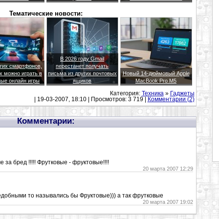
Тематические новости:
В 2026 году Gmail
гих смартфонов,
перестанет получать
х можно играть в
письма из других почтовых
Новый 14-дюймовый Apple
ые онлайн игры
ящиков
MacBook Pro M5
Категория:
Техника
»
Гаджеты
| 19-03-2007, 18:10 | Просмотров: 3 719 |
Комментарии (2)
Комментарии:
 за бред !!!!! Фрутковые - фруктовые!!!!
20 марта 2007 12:29
добными то назывались бы Фруктовые))) а так фрутковые
20 марта 2007 19:02