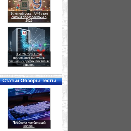
9-летний сокет AM4 стал
самым продаваемым в
2026
В 2026 году Gmail
перестанет получать
письма из других почтовых
ящиков
Статьи Обзоры Тесты
Подборка комбинаций
клавиш