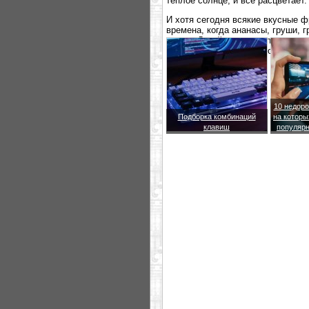
теплое солнце, и все расцветает.
И хотя сегодня всякие вкусные ф
времена, когда ананасы, груши, г
весны. Дизайн часов напоминает 
оптимистично и недорого: $54.
10 недоро
Подборка комбинаций
на которы
клавиш
популярн