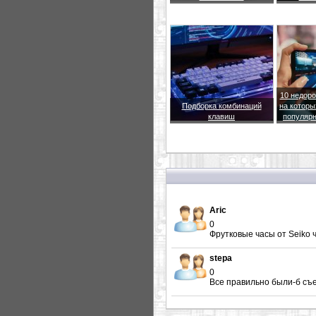
10 недоро
Подборка комбинаций
на которы
клавиш
популярн
Aric
0
Фрутковые часы от Seiko че
stepa
0
Все правильно были-б съе