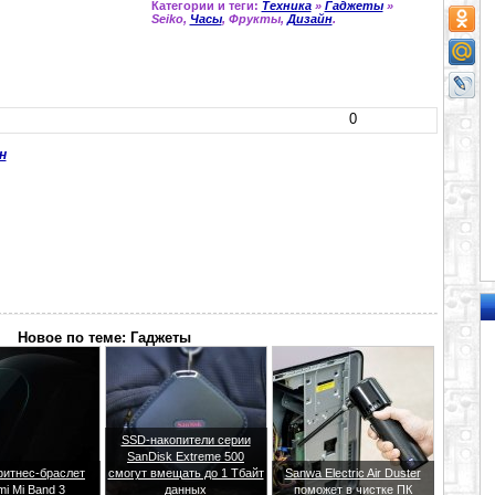
Категории и теги:
Техника
»
Гаджеты
»
Seiko,
Часы
, Фрукты,
Дизайн
.
0
н
Новое по теме: Гаджеты
SSD-накопители серии
SanDisk Extreme 500
итнес-браслет
смогут вмещать до 1 Тбайт
Sanwa Electric Air Duster
mi Mi Band 3
данных
поможет в чистке ПК