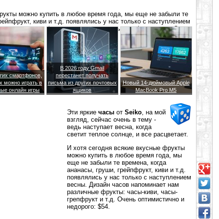
рукты можно купить в любое время года, мы еще не забыли те
рейпфрукт, киви и т.д. появлялись у нас только с наступлением
нам различные фрукты: часы-киви, часы-грепфрукт и т.д. Очень
В 2026 году Gmail
гих смартфонов,
перестанет получать
х можно играть в
письма из других почтовых
Новый 14-дюймовый Apple
ые онлайн игры
ящиков
MacBook Pro M5
Эти яркие
часы
от
Seiko
, на мой
взгляд, сейчас очень в тему -
ведь наступает весна, когда
светит теплое солнце, и все расцветает.
И хотя сегодня всякие вкусные фрукты
можно купить в любое время года, мы
еще не забыли те времена, когда
ананасы, груши, грейпфрукт, киви и т.д.
появлялись у нас только с наступлением
весны. Дизайн часов напоминает нам
различные фрукты: часы-киви, часы-
грепфрукт и т.д. Очень оптимистично и
недорого: $54.