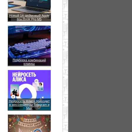
Новый 14-дюймовый Apple
MacBook Pro M5
Подборка комбинаций
клавиш
Нейросеть Алиса приходит
в мессенджеры Telegram и
Max