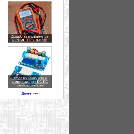
Доработка мультиметра
RICHMETERS RM113D
Обзор понижающего и
универсального DC-DC
преобразователей
[
Далее »»»
]