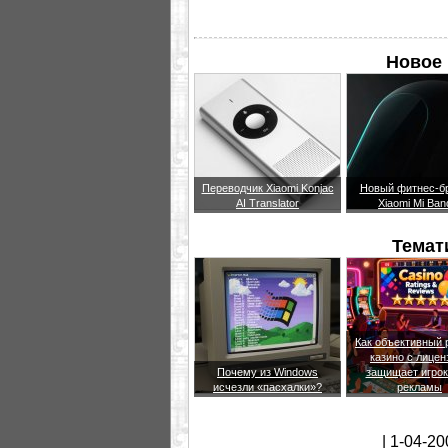
Новое 
Переводчик Xiaomi Konjac
Новый фитнес-б
AI Translator
Xiaomi Mi Ban
Темат
Как объективный 
казино с лицен
Почему из Windows
защищает игрок
исчезли «пасхалки»?
рекламы
| 1-04-20