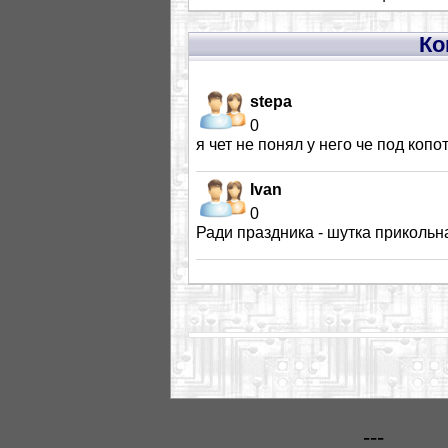
Ко
stepa
0
я чет не понял у него че под копот
Ivan
0
Ради праздника - шутка прикольн
---