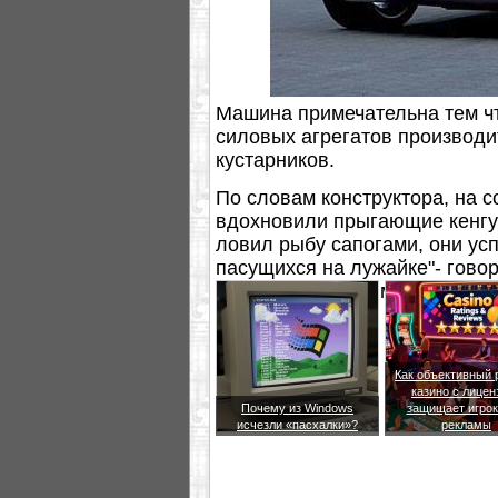
Машина примечательна тем чт
силовых агрегатов производи
кустарников.
По словам конструктора, на с
вдохновили прыгающие кенгур
ловил рыбу сапогами, они усп
пасущихся на лужайке"- говор
решил, что такая мощь и сил
Как объективный 
казино с лицен
Почему из Windows
защищает игрок
исчезли «пасхалки»?
рекламы