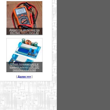
Доработка мультиметра
RICHMETERS RM113D
Обзор понижающего и
универсального DC-DC
преобразователей
[
Далее »»»
]