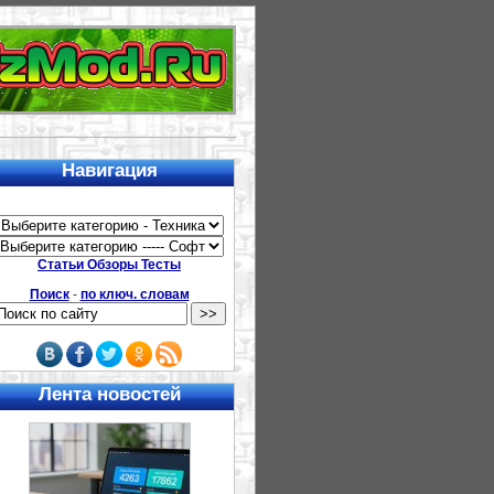
Навигация
Статьи Обзоры Тесты
Поиск
-
по ключ. словам
Лента новостей