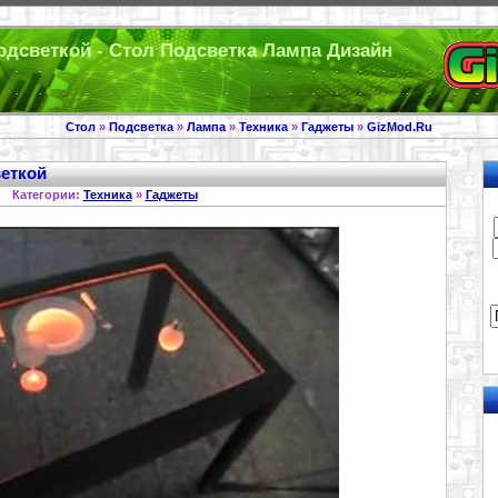
одсветкой - Стол Подсветка Лампа Дизайн
Стол
»
Подсветка
»
Лампа
»
Техника
»
Гаджеты
»
GizMod.Ru
еткой
Категории:
Техника
»
Гаджеты