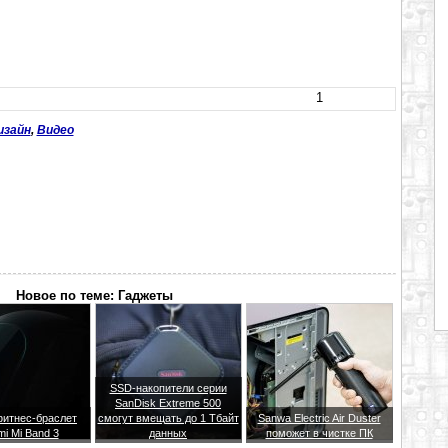
1
изайн
,
Видео
Новое по теме: Гаджеты
SSD-накопители серии
SanDisk Extreme 500
итнес-браслет
смогут вмещать до 1 Тбайт
Sanwa Electric Air Duster
mi Mi Band 3
данных
поможет в чистке ПК