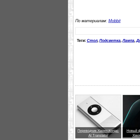
По материалам:
Mobbit
Теги:
Стол
,
Подсветка
,
Лампа
,
Д
Переводчик Xiaomi Konjac
Новый ф
AI Translator
Xiao