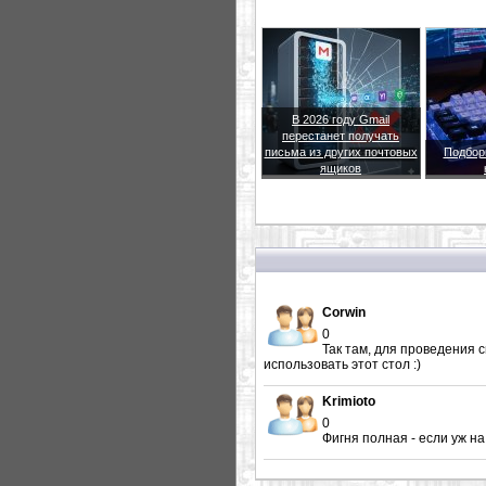
В 2026 году Gmail
перестанет получать
письма из других почтовых
Подбор
ящиков
Corwin
0
Так там, для проведения с
использовать этот стол :)
Krimioto
0
Фигня полная - если уж н