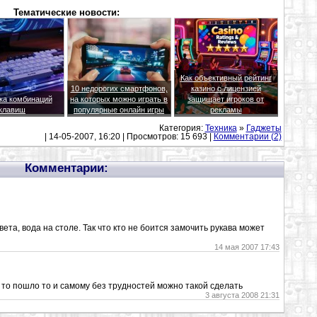
Тематические новости:
Как объективный рейтинг
10 недорогих смартфонов,
казино с лицензией
ка комбинаций
на которых можно играть в
защищает игроков от
клавиш
популярные онлайн игры
рекламы
Категория:
Техника
»
Гаджеты
| 14-05-2007, 16:20 | Просмотров: 15 693 |
Комментарии (2)
Комментарии:
вета, вода на столе. Так что кто не боится замочить рукава может
14 мая 2007 17:43
а то пошло то и самому без трудностей можно такой сделать
3 августа 2008 21:31