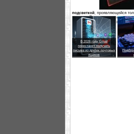
подсветкой
, проявляющейся толь
предмет. Технически, все это ра
столешницы проходит тонкая LED
В 2026 году Gmail
перестанет получать
письма из других почтовых
Подбор
ящиков