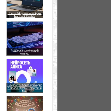
Новый 14-дюймовый Apple
MacBook Pro M5
Подборка комбинаций
клавиш
Нейросеть Алиса приходит
в мессенджеры Telegram и
Max