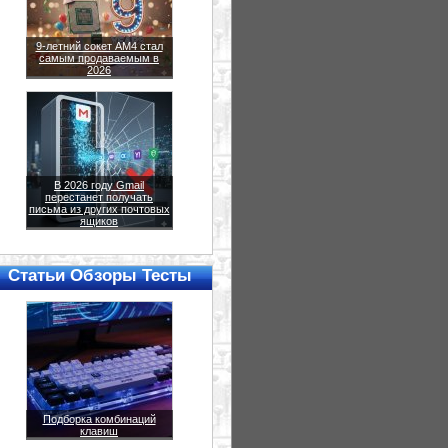
9-летний сокет AM4 стал
самым продаваемым в
2026
В 2026 году Gmail
перестанет получать
письма из других почтовых
ящиков
Статьи Обзоры Тесты
Подборка комбинаций
клавиш