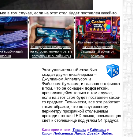
ко в том случае, если на этот стол будет поставлен какой-то
ботает таким образом, что по внутреннему периметру прозрачной
-лампа, посылающая свет к столешнице под углом 54 градуса.
Как объективный рейтинг
10 недорогих смартфонов,
казино с лицензией
ка комбинаций
на которых можно играть в
защищает игроков от
клавиш
популярные онлайн игры
рекламы
Этот удивительный
стол
был
создан двумя дизайнерами –
Джулианом Аппелиусом и
Фабьеном Думасом, и главная его фишка
в том, что он оснащен
подсветкой
,
проявляющейся только в том случае,
если на этот стол будет поставлен какой-
то предмет. Технически, все это работает
таким образом, что по внутреннему
периметру прозрачной столешницы
проходит тонкая LED-лампа, посылающая
свет к столешнице под углом 54 градуса.
Категории и теги:
Техника
»
Гаджеты
»
Стол
,
Подсветка
,
Лампа
,
Дизайн
,
Видео
.