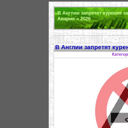
В Англии запретят курение з
Авария » 2026
В Англии запретят куре
Катего