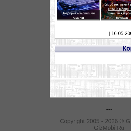
Как объективный 
казино с лицен
Подборка комбинаций
защищает игрок
клавиш
рекламы
| 16-05-20
Ко
---
Copyright 2005 - 2026 © G
GizMobi.Ru