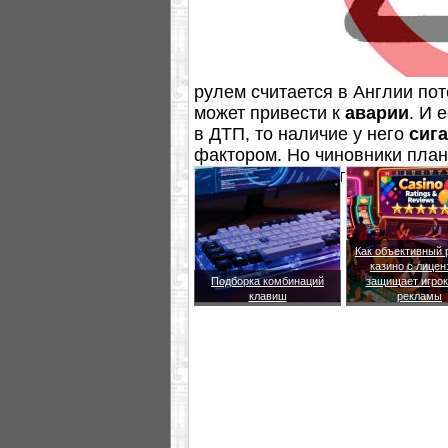
рулем считается в Англии по
может привести к
аварии
. И 
в ДТП, то наличие у него
сиг
фактором. Но чиновники план
полностью запретить курение 
Как объективный 
казино с лицен
Подборка комбинаций
защищает игрок
клавиш
рекламы