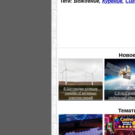
Теги:
Вождение,
Курение
,
Си
Новое
В Шотландии излишек
энергии от ветряных
С 6 по 7 апр
электростанций
глобальный сбр
Темат