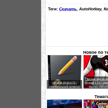
Теги:
Скачать
, AutoHotkey, 
Новое по 
Сжигаем жир на жи
UltraEdit 26.00.0.72 -
30 дней 1.1.5 - эф
универсальный редактор
фитнес прилож
Темат