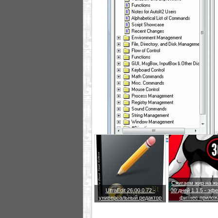
Сжигаем жир на жи
UltraEdit 26.00.0.72 -
30 дней 1.1.5 - эф
универсальный редактор
фитнес прилож