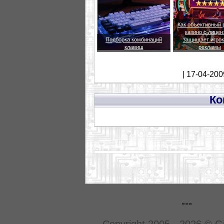
Как объективный 
казино с лицен
Подборка комбинаций
защищает игрок
клавиш
рекламы
| 17-04-200
Ко
---
Copyright 2005 - 2026 © G