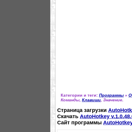
Категории и теги:
Программы
»
О
Команды,
Клавиши
, Значение.
Страница загрузки
AutoHotke
Скачать
AutoHotkey v.1.0.48
Сайт программы
AutoHotke