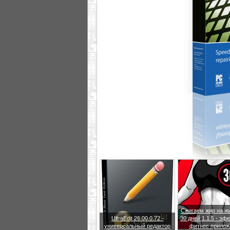
Сжигаем жир на жи
UltraEdit 26.00.0.72 -
30 дней 1.1.5 - эф
универсальный редактор
фитнес прилож