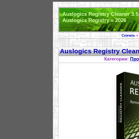
Auslogics Registry Cleaner 3.
Auslogics Registry » 2026
Скачать
»
Auslogics Registry Clea
Категории:
Про