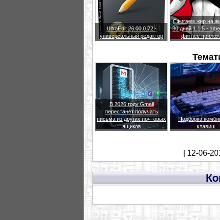
Сжигаем жир на жи
UltraEdit 26.00.0.72 -
30 дней 1.1.5 - эф
универсальный редактор
фитнес прилож
Темат
В 2026 году Gmail
перестанет получать
письма из других почтовых
Подборка комби
ящиков
клавиш
| 12-06-20
Ко