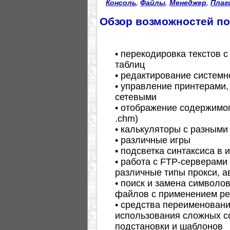
Консоль
,
Файлы
,
Менеджер
,
Плаг
Обзор возможностей п
• перекодировка текстов 
таблиц
• редактирование системн
• управление принтерами,
сетевыми
• отображение содержимог
.chm)
• калькуляторы с разным
• различные игры
• подсветка синтаксиса в 
• работа с FTP-серверами
различные типы прокси, а
• поиск и замена символо
файлов с применением ре
• средства переименован
использования сложных с
подстановки и шаблонов