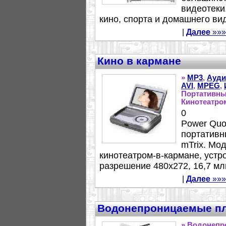
видеотеки
кино, спорта и домашнего ви
|
Далее
»»»
Кино в кармане
»
MP3
,
Ауди
AVI
,
MPEG
,
Портативных
Кинотеатро
0
Power Quot
портативн
mTrix. Мо
кинотеатром-в-кармане, устр
разрешение 480x272, 16,7 млн
|
Далее
»»»
Водонепроницаемые п
» Водонепр