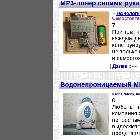
MP3-плеер своими рук
»
Технологи
Самостояте
7
При том, 
каждым дн
конструир
не только
и самосто
|
Далее
»»»
|
Водонепроницаемый M
»
MP3
,
плеер
,
в
0
Любопытно
компания 
непростым
выделяетс
представл
–...