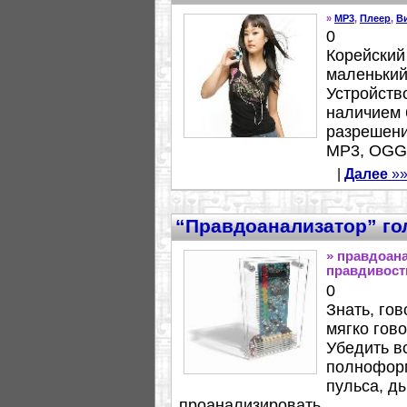
»
MP3
,
Плеер
,
В
0
Корейский
маленький
Устройств
наличием 
разрешени
MP3, OGG,
|
Далее
»»
“Правдоанализатор” го
» правдоана
правдивост
0
Знать, гов
мягко гово
Убедить в
полноформ
пульса, ды
проанализировать...