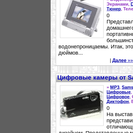
Экранами,
Тюнер
, Тел
0
Представл
домашнего
портативн
большинст
водонепроницаемы. Итак, это
дюймов...
|
Далее
»»
Цифровые камеры от 
»
MP3
,
Sams
Цифровые
,
Цифровое
,
Диктофон
,
0
На выстав
представи
отличающи