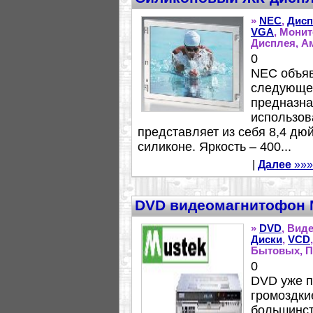
»
NEC
,
Дисп
VGA
, Мони
Дисплея, А
0
NEC объяв
следующег
предназна
использов
представляет из себя 8,4 д
силиконе. Яркость – 400...
|
Далее
»»»
DVD видеомагнитофон 
»
DVD
, Вид
Диски
,
VCD
Бытовых, П
0
DVD уже п
громоздки
большинст