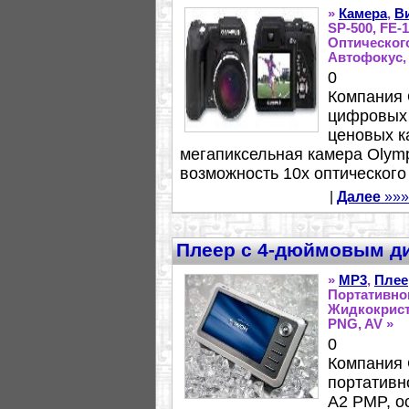
»
Камера
,
В
SP-500, FE-
Оптическог
Автофокус,
0
Компания 
цифровых 
ценовых к
мегапиксельная камера Olym
возможность 10х оптического 
|
Далее
»»»
Плеер с 4-дюймовым д
»
MP3
,
Плее
Портативно
Жидкокрис
PNG, AV »
0
Компания 
портативн
A2 PMP, 