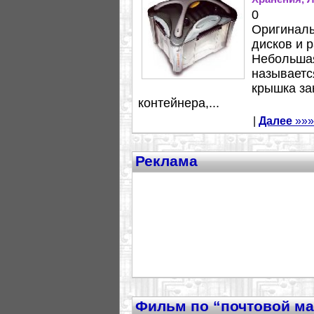
0
Оригиналь
дисков и 
Небольшая
называется
крышка за
контейнера,...
|
Далее
»»»
Реклама
Фильм по “почтовой ма