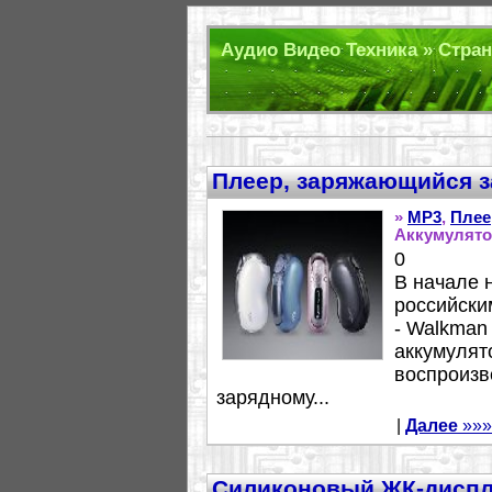
Аудио Видео Техника » Стран
Плеер, заряжающийся з
»
MP3
,
Плее
Аккумулято
0
В начале 
российски
- Walkman
аккумулят
воспроизв
зарядному...
|
Далее
»»»
Cиликоновый ЖК-дисп