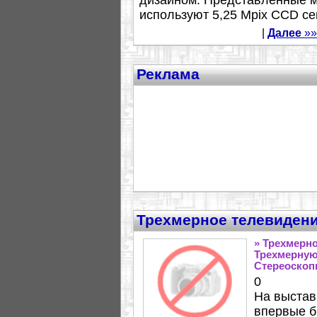
дизайном. Представленные м
используют 5,25 Mpix CCD сен
|
Далее
»»
Реклама
Трехмерное телевиден
» Трехмерн
Трехмерную,
Стереоскоп
0
На выстав
впервые б