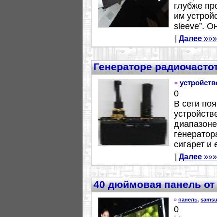
глубже пр
им устройс
sleeve”. О
|
Далее
»»»
Генераторе радиочасто
»
устройств
0
В сети по
устройств
диапазоне
генератора
сигарет и 
|
Далее
»»»
40 дюймовая панель от
»
панель
,
sams
0