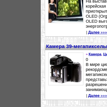
На выстав
корейская
приоткрыл
OLED (Orga
OLED выго
энергопот
|
Далее
»»»
Камера 39-мегапиксель
»
Камера
,
Ц
0
В мире ц
рекордсме
мегапиксе
представь
разрешени
занимающе
|
Далее
»»»