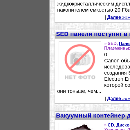
жидкокристаллическим диспл
накопителем емкостью 20 Гбай
|
Далее
»»»
SED панели поступят в 
» SED,
Пане
Плазменных
0
Canon объ
исследова
создания 
Electron Em
которой с
они тоньше, чем...
|
Далее
»»»
Вакуумный контейнер 
»
CD
,
Диско
Хранения, Л