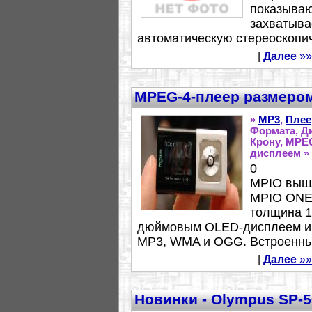
показываю
захватыва
автоматическую стереоскопич
|
Далее
»»
MPEG-4-плеер размером
»
MP3
,
Плее
Формата, Д
Крону, MPE
дисплеем »
0
MPIO вышл
MPIO ONE 
толщина 1
дюймовым OLED-дисплеем и 
MP3, WMA и OGG. Встроенный
|
Далее
»»
Новинки - Olympus SP-5