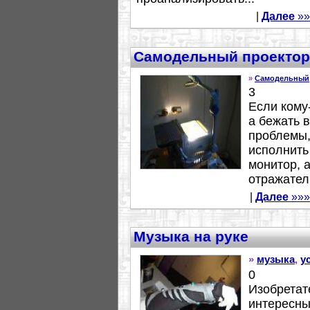
|
Далее
»»
Самодельный проектор
»
Самодельный
3
Если кому
а бежать 
проблемы,
исполнить
монитор, 
отражатель
|
Далее
»»»
Музыка на руке
»
музыка
,
у
0
Изобретат
интересны