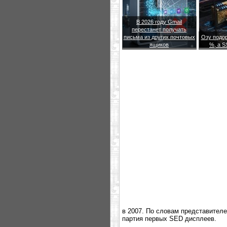
В 2026 году Gmail
перестанет получать
письма из других почтовых
Озу подор
ящиков
%, а S
в 2007. По словам представителе
партия первых SED дисплеев.