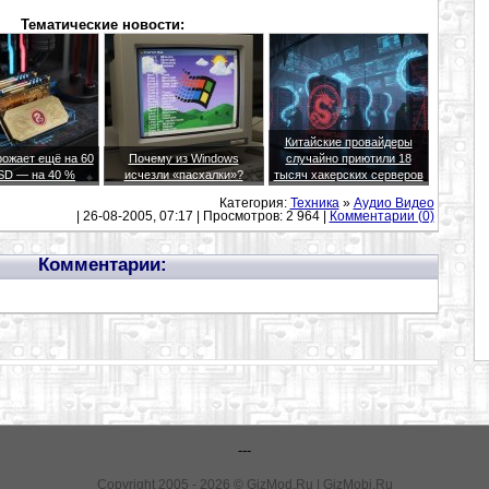
Тематические новости:
Китайские провайдеры
ожает ещё на 60
Почему из Windows
случайно приютили 18
SD — на 40 %
исчезли «пасхалки»?
тысяч хакерских серверов
Категория:
Техника
»
Аудио Видео
| 26-08-2005, 07:17 | Просмотров: 2 964 |
Комментарии (0)
Комментарии:
---
Copyright 2005 - 2026 © GizMod.Ru | GizMobi.Ru