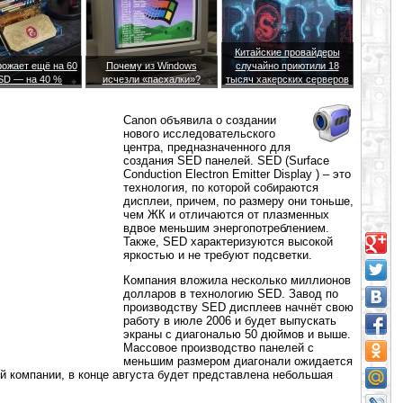
Китайские провайдеры
ожает ещё на 60
Почему из Windows
случайно приютили 18
SD — на 40 %
исчезли «пасхалки»?
тысяч хакерских серверов
Canon объявила о создании
нового исследовательского
центра, предназначенного для
создания SED панелей. SED (Surface
Conduction Electron Emitter Display ) – это
технология, по которой собираются
дисплеи, причем, по размеру они тоньше,
чем ЖК и отличаются от плазменных
вдвое меньшим энергопотреблением.
Также, SED характеризуются высокой
яркостью и не требуют подсветки.
Компания вложила несколько миллионов
долларов в технологию SED. Завод по
производству SED дисплеев начнёт свою
работу в июле 2006 и будет выпускать
экраны с диагональю 50 дюймов и выше.
Массовое производство панелей с
меньшим размером диагонали ожидается
й компании, в конце августа будет представлена небольшая