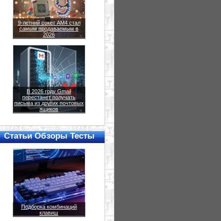
9-летний сокет AM4 стал
самым продаваемым в
2026
В 2026 году Gmail
перестанет получать
письма из других почтовых
ящиков
Статьи Обзоры Тесты
Подборка комбинаций
клавиш