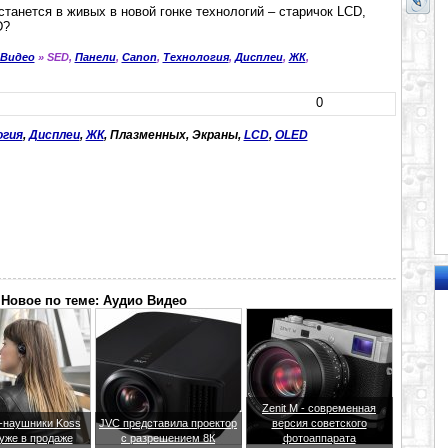
станется в живых в новой гонке технологий – старичок LCD,
D?
 Видео
» SED,
Панели
,
Canon
,
Технология
,
Дисплеи
,
ЖК
,
0
огия
,
Дисплеи
,
ЖК
, Плазменных, Экраны,
LCD
,
OLED
Новое по теме: Аудио Видео
Zenit M - современная
h-наушники Koss
JVC представила проектор
версия советского
 уже в продаже
с разрешением 8К
фотоаппарата