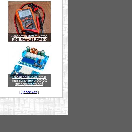
Доработка мультиметра
RICHMETERS RM113D
Обзор понижающего и
универсального DC-DC
преобразователей
[
Далее »»»
]