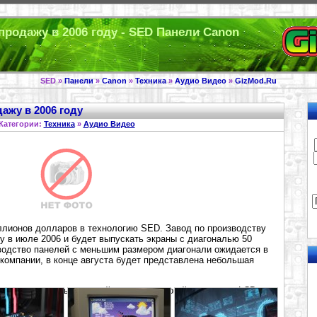
продажу в 2006 году - SED Панели Canon
SED »
Панели
»
Canon
»
Техника
»
Аудио Видео
»
GizMod.Ru
ажу в 2006 году
Категории:
Техника
»
Аудио Видео
лионов долларов в технологию SED. Завод по производству
у в июле 2006 и будет выпускать экраны с диагональю 50
одство панелей с меньшим размером диагонали ожидается в
компании, в конце августа будет представлена небольшая
станется в живых в новой гонке технологий – старичок LCD,
D?