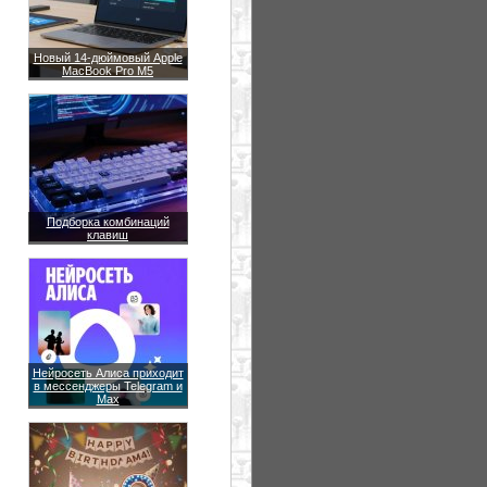
Новый 14-дюймовый Apple
MacBook Pro M5
Подборка комбинаций
клавиш
Нейросеть Алиса приходит
в мессенджеры Telegram и
Max