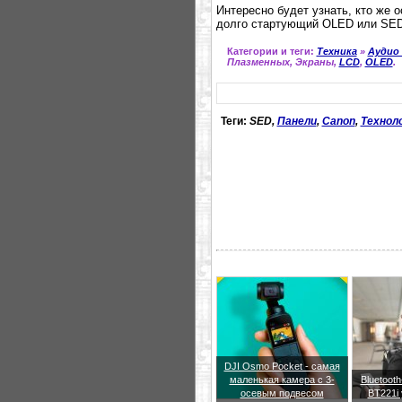
Интересно будет узнать, кто же о
долго стартующий OLED или SE
Категории и теги:
Техника
»
Аудио
Плазменных, Экраны,
LCD
,
OLED
.
Теги:
SED,
Панели
,
Canon
,
Технол
DJI Osmo Pocket - самая
маленькая камера с 3-
Bluetoot
осевым подвесом
BT221i