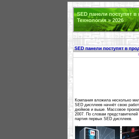
SED панели поступят в 
Технология » 2026
SED панели поступят в прод
Компания вложила несколько мил
SED дисплеев начнёт свою работ
дюймов и выше. Массовое произв
2007. По словам представителей 
партия первых SED дисплеев.
Интересно будет узнать, кто же о
долго стартующий OLED или SE