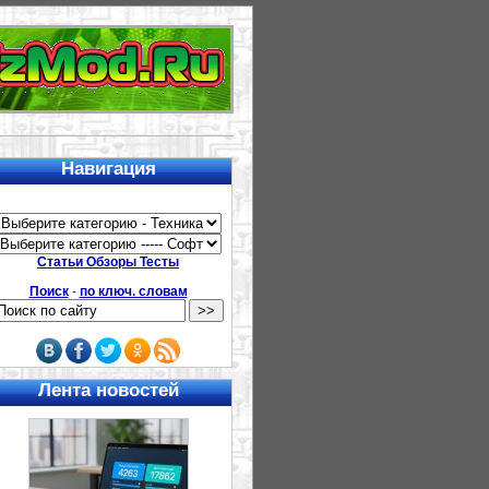
Навигация
Статьи Обзоры Тесты
Поиск
-
по ключ. словам
Лента новостей