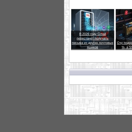
В 2026 году Gmail
перестанет получать
письма из других почтовых
Озу подор
ящиков
%, а S