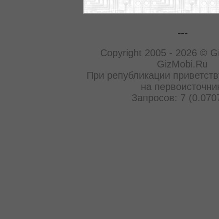
---
Copyright 2005 - 2026 © G
GizMobi.Ru
При републикации приветств
на первоисточни
Запросов: 7 (0.070