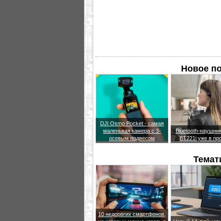
Новое по
DJI Osmo Pocket - самая
маленькая камера с 3-
Bluetooth-наушни
осевым подвесом
BT221i уже в пр
Темат
10 недорогих смартфонов,