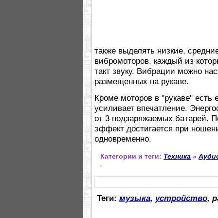
также выделять низкие, средни
вибромоторов, каждый из котор
такт звуку. Вибрации можно нас
размещенных на рукаве.
Кроме моторов в "рукаве" есть 
усиливает впечатление. Энерг
от 3 подзаряжаемых батарей. 
эффект достигается при ношени
одновременно.
Категории и теги:
Техника
»
Ауди
.
Теги:
музыка
,
устройство
, 