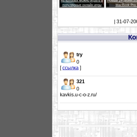
на которых можно играть в
Новый 14-дюймовы
популярные онлайн игры
MacBook Pro
| 31-07-20
Ко
try
0
[
ссылка
]
321
0
kavkis.u-c-o-z.ru/