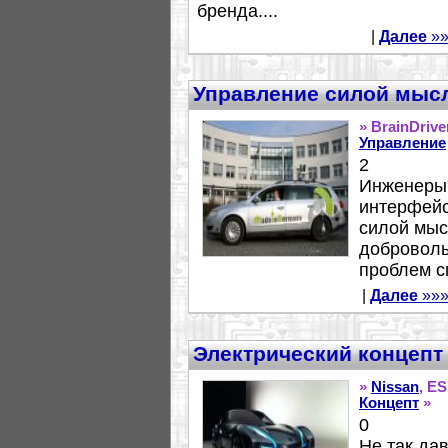
бренда....
|
Далее
»»
Управление силой мыс
» BrainDriv
Управление
2
Инженеры 
интерфейс
силой мыс
доброволь
проблем с
|
Далее
»»
Электрический концепт
»
Nissan
, E
Концепт
»
0
Не так да