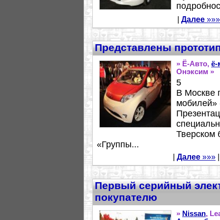
подробност
|
Далее
»»»
Представлены прототи
» Ё-Авто,
ё-
Онэксим »
5
В Москве 
мобилей» -
Презентац
специальн
Тверском 
«Группы...
|
Далее
»»»
|
Первый серийный элек
покупателю
»
Nissan
, Le