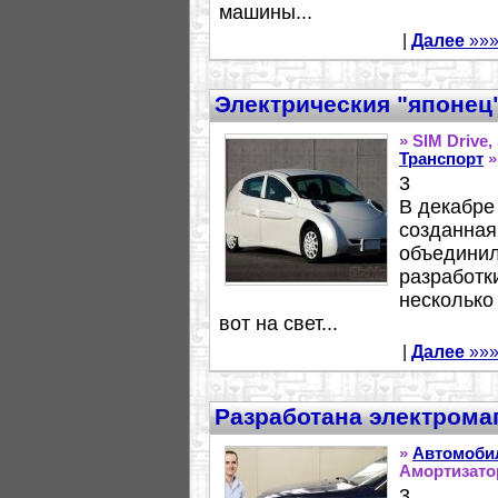
машины...
|
Далее
»»
Электрическия "японец"
» SIM Drive,
Транспорт
»
3
В декабре
созданная
объединил
разработк
несколько
вот на свет...
|
Далее
»»
Разработана электрома
»
Автомоби
Амортизато
3