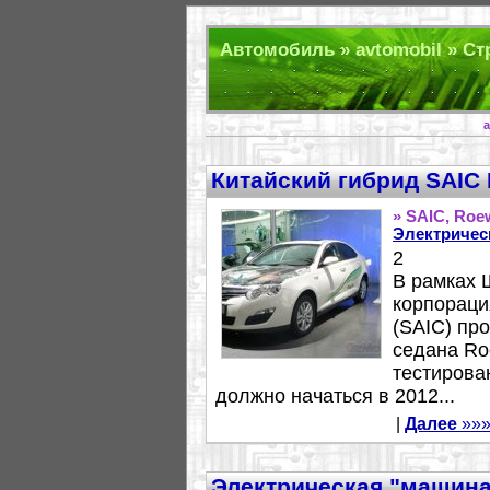
Автомобиль » avtomobil » Стр
a
Китайский гибрид SAIC
» SAIC, Roe
Электричес
2
В рамках 
корпорация
(SAIC) пр
седана Ro
тестирова
должно начаться в 2012...
|
Далее
»»
Электрическая "машин