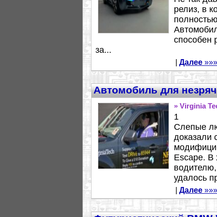
релиз, в 
полностью
Автомобил
способен р
за...
|
Далее
»»
Автомобиль для незряч
» Virginia T
1
Слепые лю
доказали с
модифицир
Escape. В
водителю,
удалось пр
|
Далее
»»