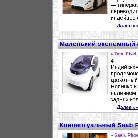
— гиперкар
переводит
индейцев с
|
Далее
»»
Маленький экономный а
» Tata, Pixel
4
Индийская
продемонс
крохотный
Новинка к
наличием 
задних ко
|
Далее
»»
Концептуальный Saab P
» Saab, Pho