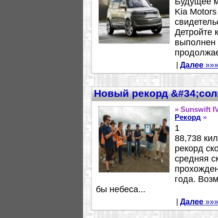
Будущее м
Kia Motors
свидетель
Детройте 
выполнен 
продолжает
|
Далее
»»
Новый рекорд &#34;сол
» Sunswift I
Рекорд
»
1
88,738 ки
рекорд ск
средняя с
прохожден
года. Воз
бы небеса...
|
Далее
»»