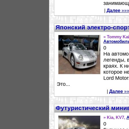
занимающи
|
Далее
»»
Японский электро-спорт
» Tommy Kai
Автомобил
0
На автомо
легенды, 
краях. К н
которое н
Lord Motor
Это...
|
Далее
»»
Футуристический минив
» Kia, KV7,
0