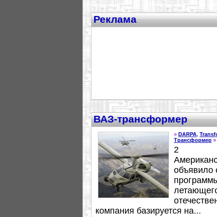
Реклама
ВАЗ-трансформер
»
DARPA
,
Transf
Трансформер
»
2
Американс
объявило 
программы
летающего
отечестве
компания базируется на...