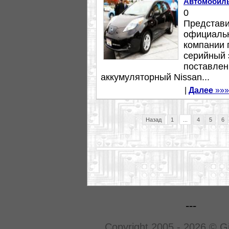
Автомобил
0
Представи
официальн
компании 
серийный 
поставлен
аккумуляторный Nissan...
|
Далее
»»»
Назад
1
...
4
5
6
---
Copyright 2005 - 2026 © G