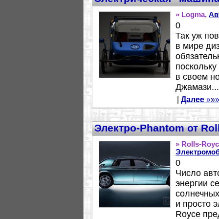
» Logma,
Ав
0
Так уж по
в мире ди
обязатель
поскольку
в своем н
Джамази...
|
Далее
»»
Электро-Phantom от Rol
» Rolls-Roy
Электромо
0
Число авт
энергии с
солнечных
и просто 
Royce пре