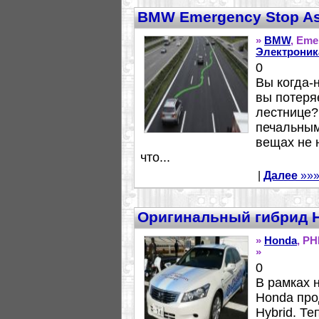
BMW Emergency Stop Ass
»
BMW
, Eme
Электроник
0
Вы когда-
вы потеря
лестнице?
печальным
вещах не 
что...
|
Далее
»»
Оригинальный гибрид 
»
Honda
, PH
»
0
В рамках 
Honda про
Hybrid. Т