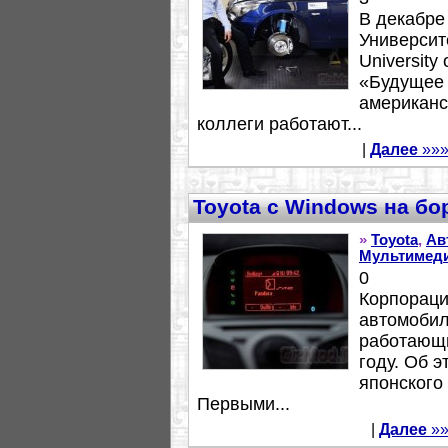
В декабре
Университ
University
«Будущее 
американс
коллеги работают...
|
Далее
»»
Toyota с Windows на бо
»
Toyota
,
Ав
Мультимед
0
Корпораци
автомобил
работающи
году. Об 
японского
Первыми...
|
Далее
»»