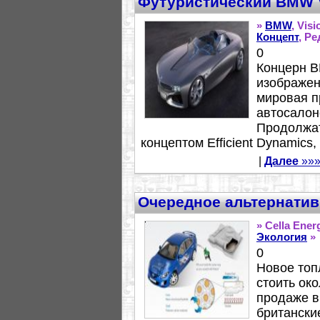
Футуристический BMW V
»
BMW
, Vis
Концепт
, Ре
0
Концерн 
изображени
мировая п
автосалон
Продолжат
концептом Efficient Dynamics, 
|
Далее
»»
Очередное альтернатив
» Cella Ener
Экология
»
0
Новое топ
стоить око
продаже в
британски