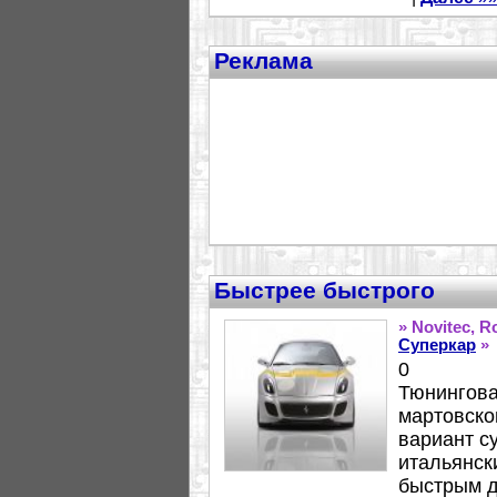
Реклама
Быстрее быстрого
» Novitec, R
Суперкар
»
0
Тюнингова
мартовско
вариант с
итальянск
быстрым д