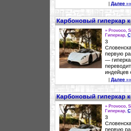
|
Далее
»»
Карбоновый гиперкар ко
» Provoco, 
Гиперкар,
С
3
Словенска
первую ра
— гиперкар
переводит
индейцев с
|
Далее
»»
Карбоновый гиперкар ко
» Provoco, 
Гиперкар,
С
3
Словенска
первую ра