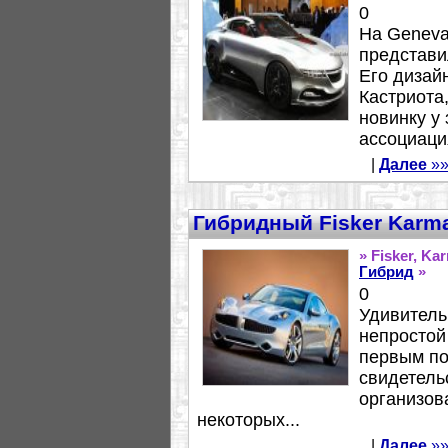
0
На Geneva
представи
Его дизай
Кастриота,
новинку у
ассоциаци
|
Далее
»»
Гибридный Fisker Karm
» Fisker, Ka
Гибрид
»
0
Удивительн
непростой 
первым по
свидетельс
организов
некоторых...
|
Далее
»»