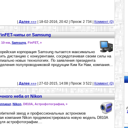
|
Далее
»»»
| 18-02-2016, 20:42 | Просм: 2 734 |
Коммент (0)
FinFET-чипы от Samsung
, 10-нм,
Samsung
, FinFET,
»
рейская корпорация Samsung пытается максимально
ить дистанцию с конкурентами, сосредотачивая своим силы на
пиально новых технологиях. По заявления президента
деления полупроводниковой продукции Ким Ки Нам, компания...
|
Далее
»»»
| 27-02-2015, 14:08 | Просм: 3 522 |
Коммент (0)
чного неба от Nikon
ппарат
,
Nikon
, D810A, Астрофотография,
»
Л
бителей звезд и профессиональных астрономов
ая компания Nikon продемонстрировала новую модель D810A
ля астрофотографии....