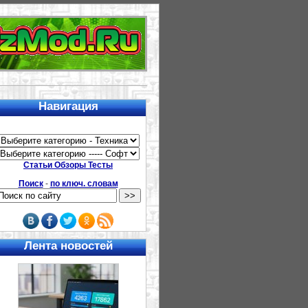
Навигация
Статьи Обзоры Тесты
Поиск
-
по ключ. словам
Лента новостей