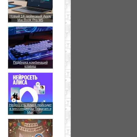
Новый 14-дюймовый Apple
MacBook Pro M5
Подборка комбинаций
клавиш
Нейросеть Алиса приходит
в мессенджеры Telegram и
Max