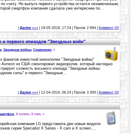
 по счету. Но выпуск первого устройства остался незамеченным,
второй смартфон компания сделала уже интереснее по...
|
Далее
»»»
| 19-05-2016, 17:24 | Просм: 2 894 |
Коммент (0)
о и первого эпизодов "Звездных войн"
м
,
Звездные войны
,
Сравнение
,
»
з фанатов известной киноэпопеи "Звездные войны"
 Антелл из США смонтировал видеоролик, который наглядно
трирует схожесть восьмого эпизода "Звездные войны:
дение силы" и первого "Звездные...
|
Далее
»»»
| 12-04-2016, 06:24 | Просм: 3 300 |
Коммент (0)
мартфон
, X screen, X cam,
»
рейская компания LG представила две новые модели
онов серии Specialist X Series - X cam и X screen....