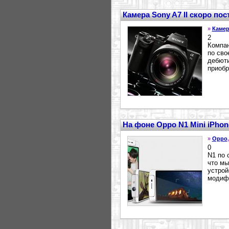
Камера Sony A7 II скоро по
»
Камер
2
Компан
по сво
дебюти
приобр
На фоне Oppo N1 Mini iPh
»
Oppo
0
N1 по 
что мы
устрой
модифи