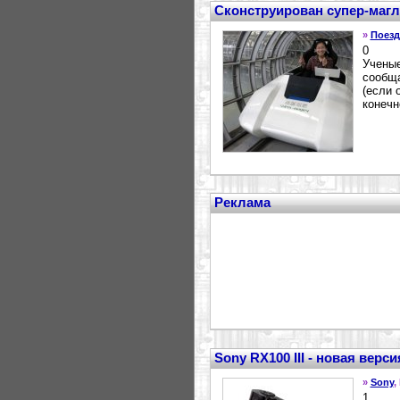
Сконструирован супер-магле
»
Поезд
0
Ученые
сообща
(если 
конечн
Реклама
Sony RX100 III - новая верс
»
Sony
,
1