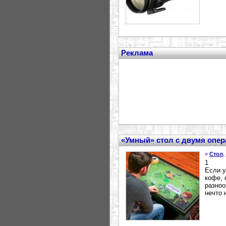
Реклама
«Умный» стол с двумя опе
»
Стол
,
1
Если у
кофе, 
разноо
нечто 