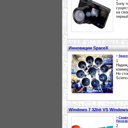
Sony п
сущест
на сво
черный
Инновации SpaceX
»
Space
1
Надежд
коммер
Но сто
Scienc
Windows 7 32bit VS Windows 
»
Срав
Произв
2