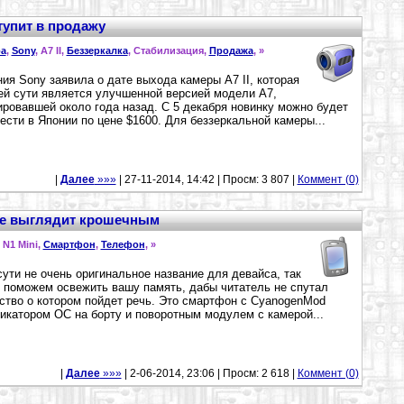
ступит в продажу
а
,
Sony
, A7 II,
Беззеркалка
, Стабилизация,
Продажа
,
»
ия Sony заявила о дате выхода камеры A7 II, которая
ей сути является улучшенной версией модели A7,
ровавшей около года назад. С 5 декабря новинку можно будет
ести в Японии по цене $1600. Для беззеркальной камеры...
|
Далее
»»»
| 27-11-2014, 14:42 | Просм: 3 807 |
Коммент (0)
one выглядит крошечным
, N1 Mini,
Смартфон
,
Телефон
,
»
сути не очень оригинальное название для девайса, так
 поможем освежить вашу память, дабы читатель не спутал
ство о котором пойдет речь. Это смартфон с CyanogenMod
катором ОС на борту и поворотным модулем с камерой...
|
Далее
»»»
| 2-06-2014, 23:06 | Просм: 2 618 |
Коммент (0)