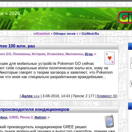
и » 2026
cdfrasldvd »
Облако тегов
» »
GizMod.Ru
ее 100 млн. раз
mon GO, Покемоны, Истерия, Установки, Миллионы,
Игра
,
»
ушке для мобильных устройств Pokemon GO сейчас
ют себе социальные и/или политические юалы все, кому не
Некоторые говорят о теории заговора и заявляют, что Pokemon
е что иное как специально разработанная враждебными...
|
Далее
»»»
| 3-08-2016, 14:43 | Просм: 2 177 |
Коммент (0)
 производителя кондиционеров
тфон
, GREE, Phone 2,
Фаблет
,
»
кий производитель кондиционеров GREE решил
ть рынок мобильной техники и выпустил смартфон, причем уже