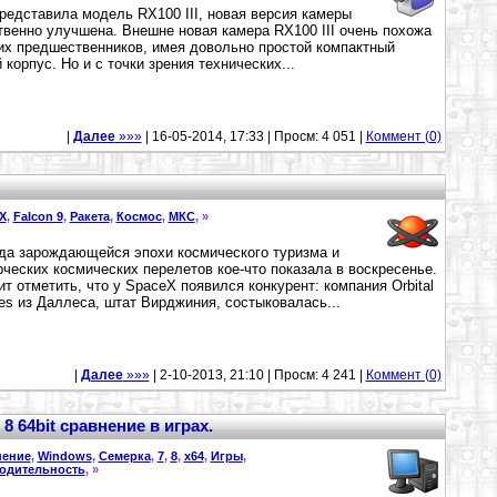
редставила модель RX100 III, новая версия камеры
венно улучшена. Внешне новая камера RX100 III очень похожа
их предшественников, имея довольно простой компактный
 корпус. Но и с точки зрения технических...
|
Далее
»»»
| 16-05-2014, 17:33 | Просм: 4 051 |
Коммент (0)
X
,
Falcon 9
,
Ракета
,
Космос
,
МКС
,
»
а зарождающейся эпохи космического туризма и
ческих космических перелетов кое-что показала в воскресенье.
ит отметить, что у SpaceX появился конкурент: компания Orbital
es из Даллеса, штат Вирджиния, состыковалась...
|
Далее
»»»
| 2-10-2013, 21:10 | Просм: 4 241 |
Коммент (0)
8 64bit сравнение в играх.
нение
,
Windows
,
Семерка
,
7
,
8
,
x64
,
Игры
,
одительность
,
»