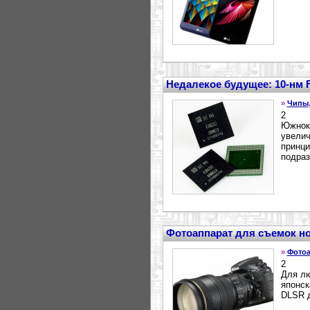
Недалекое будущее: 10-нм 
»
Чипы
2
Южноко
увелич
принци
подраз
Фотоаппарат для съемок но
»
Фотоа
2
Для лю
японск
DLSR д