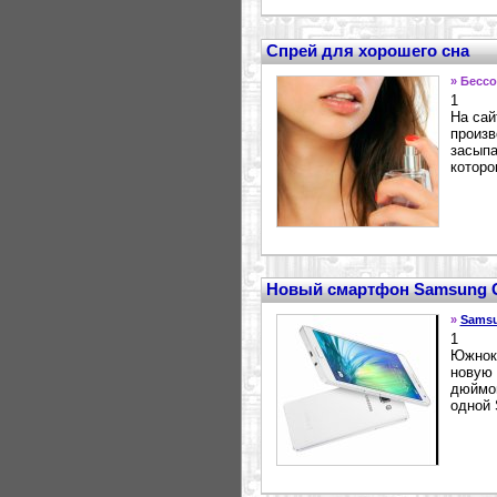
Спрей для хорошего сна
» Бесс
1
На сай
произв
засыпа
которо
Новый смартфон Samsung G
»
Sams
1
Южнок
новую 
дюймов
одной 