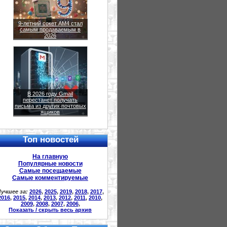
9-летний сокет AM4 стал
самым продаваемым в
2026
В 2026 году Gmail
перестанет получать
письма из других почтовых
ящиков
Топ новостей
На главную
Популярные новости
Самые посещаемые
Самые комментируемые
учшее за:
2026
,
2025
,
2019
,
2018
,
2017
,
2016
,
2015
,
2014
,
2013
,
2012
,
2011
,
2010
,
2009
,
2008
,
2007
,
2006
,
Показать / скрыть весь архив