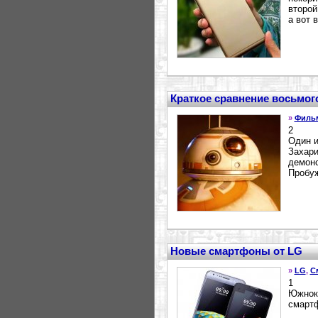
второй
а вот 
Краткое сравнение восьмог
»
Филь
2
Один и
Захари
демонс
Пробуж
Новые смартфоны от LG
»
LG
,
С
1
Южноко
смартф