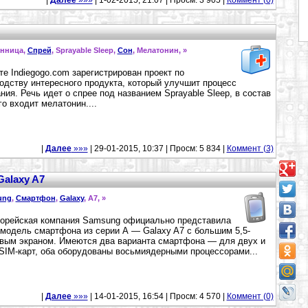
|
Далее
»»»
| 1-02-2015, 21:07 | Просм: 3 905 |
Коммент (0)
онница,
Спрей
, Sprayable Sleep,
Сон
, Мелатонин,
»
те Indiegogo.com зарегистрирован проект по
одству интересного продукта, который улучшит процесс
ния. Речь идет о спрее под названием Sprayable Sleep, в состав
го входит мелатонин....
|
Далее
»»»
| 29-01-2015, 10:37 | Просм: 5 834 |
Коммент (3)
alaxy A7
ung
,
Смартфон
,
Galaxy
, A7,
»
орейская компания Samsung официально представила
модель смартфона из серии А — Galaxy A7 с большим 5,5-
ым экраном. Имеются два варианта смартфона — для двух и
SIM-карт, оба оборудованы восьмиядерными процессорами...
|
Далее
»»»
| 14-01-2015, 16:54 | Просм: 4 570 |
Коммент (0)