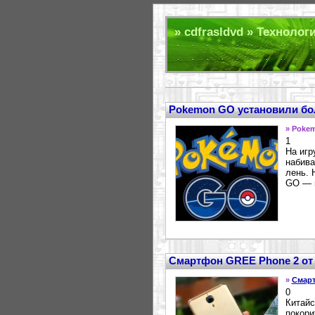
» cdfrasldvd » Технологи
Pokemon GO установили бол
» Poke
1
На игр
набива
лень. 
GO — н
Смартфон GREE Phone 2 от
»
Смар
0
Китайс
покори