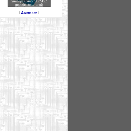
универсального DC-DC
преобразователей
[
Далее »»»
]