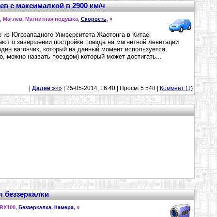
в с максималкой в 2900 км/ч
, Маглев, Магнитная подушка,
Скорость
,
»
 из Югозападного Университета Жаотонга в Китае
ют о завершении постройки поезда на магнитной левитации
один вагончик, который на данный момент используется,
о, можно назвать поездом) который может достигать...
|
Далее
»»»
| 25-05-2014, 16:40 | Просм: 5 548 |
Коммент (1)
ия беззеркалки
 RX100,
Беззеркалка
,
Камера
,
»