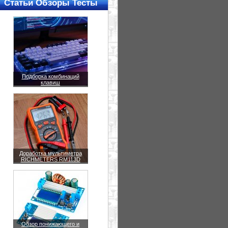
Статьи Обзоры Тесты
Подборка комбинаций
клавиш
Доработка мультиметра
RICHMETERS RM113D
Обзор понижающего и