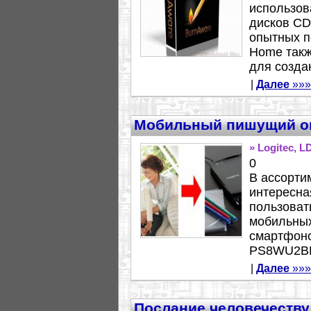
использов
дисков CD,
опытных п
Home такж
для созда
|
Далее
»»»
Мобильный пишущий оп
» Logitec,
0
В ассорти
интересна
пользоват
мобильных
смартфоно
PS8WU2BKW
|
Далее
»»»
Послание человечеству