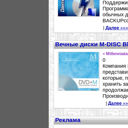
Поддержив
Программа
обычных д
BACKUPcop
|
Далее
»»»
Вечные диски M-DISC Bl
» Millenniat
0
Компания M
представи
которые, 
хранить з
продолжае
Производи
|
Далее
»»
Реклама