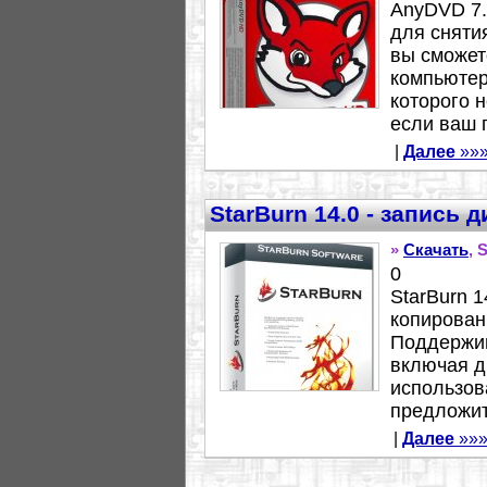
AnyDVD 7.
для сняти
вы сможет
компьютер
которого 
если ваш п
|
Далее
»»
StarBurn 14.0 - запись 
»
Скачать
, 
0
StarBurn 1
копирован
Поддержив
включая д
использов
предложит.
|
Далее
»»