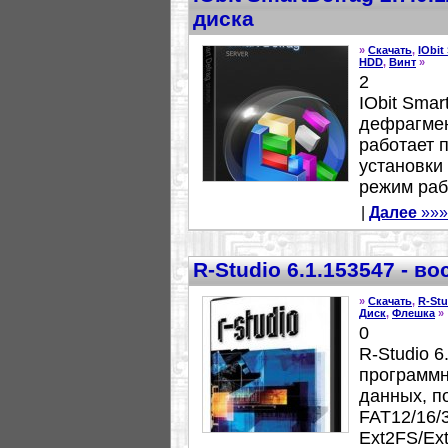
диска
»
Скачать
,
IObit
HDD
,
Винт
»
2
IObit Smar
дефрагмен
работает 
установки
режим раб
|
Далее
»»»
R-Studio 6.1.153547 - 
»
Скачать
,
R-Stu
Диск
,
Флешка
»
0
R-Studio 
программн
данных, 
FAT12/16/
Ext2FS/Ex