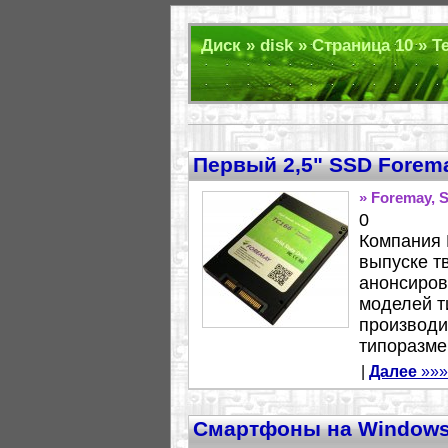
Диск » disk » Страница 10 » Т
Первый 2,5" SSD Forem
» Foremay, 
0
Компания 
выпуске т
анонсиров
моделей т
производи
типоразме
|
Далее
»»»
Смартфоны на Windows