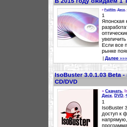
В 2015 году ожидаем 1 
»
Fujifilm
,
Диск
,
1
Японская 
разработа
оптически
увеличить
Если все п
рынке появ
|
Далее
»»
IsoBuster 3.0.1.03 Beta
CD/DVD
»
Скачать
, 
Диск
,
DVD
,
1
IsoBuster 
доступ к 
напрямую,
программа