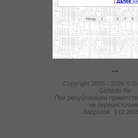
|
Далее
»»
Назад
1
...
6
7
8
---
Copyright 2005 - 2026 © G
GizMobi.Ru
При републикации приветств
на первоисточни
Запросов: 3 (0.260