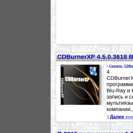
CDBurnerXP 4.5.0.3618 B
»
Скачать
,
CDBu
4
CDBurnerX
программа
Blu-Ray и
запись и с
мультиязы
компании,.
|
Далее
»»