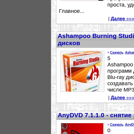
проста, у
Главное...
|
Далее
»»
Ashampoo Burning Studio
дисков
»
Скачать
,
Asha
5
Ashampoo B
программ
Blu-ray ди
создавать
числе MP3-
|
Далее
»»
AnyDVD 7.1.1.0 - сняти
»
Скачать
,
AnyD
0