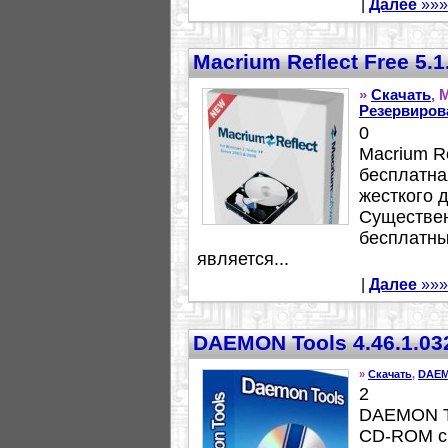
|
Далее
»»»
Macrium Reflect Free 5.
»
Скачать
, 
Резервиров
0
Macrium R
бесплатна
жесткого 
Существен
бесплатны
является...
|
Далее
»»»
DAEMON Tools 4.46.1.03
»
Скачать
,
DAEM
2
DAEMON To
СD-ROM с 