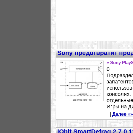
Sony предотвратит про
» Sony PlayS
0
Подраздел
запатенто
использов
консолях. 
отдельные
Игры на ди
|
Далее
»»
IObit SmartDefrag 2.7.0