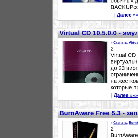
обычных д
BACKUPcop
|
Далее
»»
Virtual CD 10.5.0.0 - эм
»
Скачать
,
Virtu
2
Virtual CD
виртуальн
до 23 вир
ограничен
на жестко
которые пр
|
Далее
»»»
BurnAware Free 5.3 - з
»
Скачать
,
Burn
2
BurnAware 