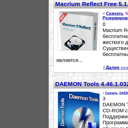
Macrium Reflect Free 5.
»
Скачать
, 
Резервиров
0
Macrium R
бесплатна
жесткого 
Существен
бесплатны
является...
|
Далее
»»
DAEMON Tools 4.46.1.03
»
Скачать
,
DAEM
3
DAEMON To
СD-ROM с 
Поддержив
Программа