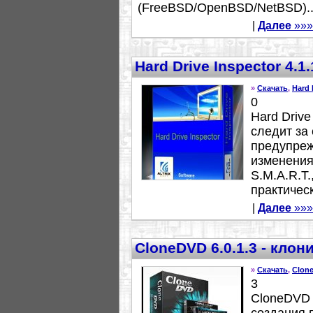
(FreeBSD/OpenBSD/NetBSD)..
|
Далее
»»»
Hard Drive Inspector 4.
»
Скачать
,
Hard 
0
Hard Drive
следит за
предупреж
изменения
S.M.A.R.T.
практическ
|
Далее
»»»
CloneDVD 6.0.1.3 - клон
»
Скачать
,
Clon
3
CloneDVD 