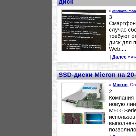
диск
»
Windows Phon
3
Смартфоны
случае сб
требуют о
диск для 
Web....
|
Далее
»»»
SSD-диски Micron на 20
»
Micron
, C
2
Компания 
новую лин
M500 Seri
использов
выполненн
позволило.