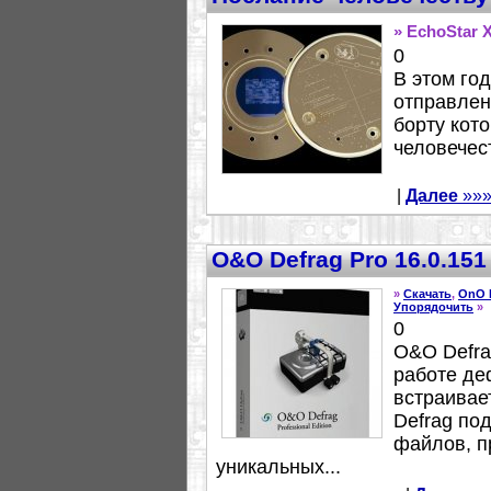
» EchoStar 
0
В этом го
отправлен
борту кот
человечес
|
Далее
»»
O&O Defrag Pro 16.0.15
»
Скачать
,
OnO 
Упорядочить
»
0
O&O Defra
работе де
встраивае
Defrag по
файлов, п
уникальных...