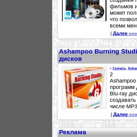
создания 
фильмов и
может пол
что позвол
всеми мен
|
Далее
»»»
Ashampoo Burning Studio
дисков
»
Скачать
,
Asha
2
Ashampoo B
программ
Blu-ray ди
создавать
числе MP3-
|
Далее
»»
Реклама