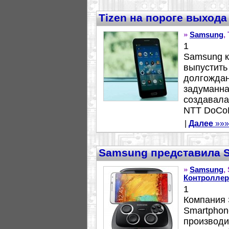
Tizen на пороге выхода
»
Samsung
,
1
Samsung ка
выпустить
долгождан
задуманна
создавалас
NTT DoCoM
|
Далее
»»»
Samsung представила 
»
Samsung
,
Контроллер
1
Компания 
Smartphon
производи