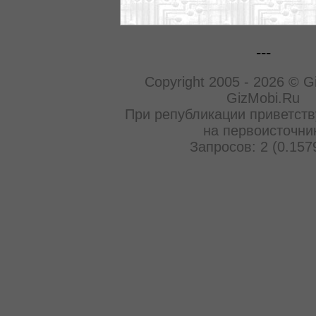
---
Copyright 2005 - 2026 © G
GizMobi.Ru
При републикации приветств
на первоисточни
Запросов: 2 (0.157