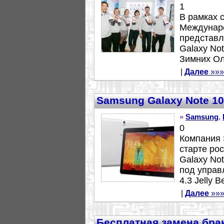
1
В рамках 
Междунар
представл
Galaxy No
Зимних Оли
|
Далее
»»»
Samsung Galaxy Note 10.
»
Samsung
,
0
Компания 
старте ро
Galaxy No
под управ
4.3 Jelly Be
|
Далее
»»
Бесплатная замена бра