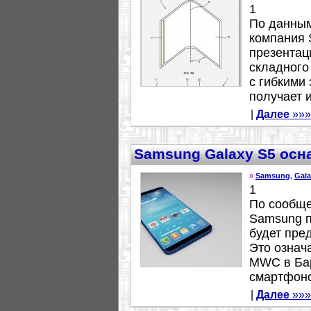
1
По данным
компания 
презентац
складного
с гибкими
получает и
|
Далее
»»»
Samsung Galaxy S5 осн
»
Samsung
,
Gala
1
По сообще
Samsung п
будет пре
Это означ
MWC в Бар
смартфоно
|
Далее
»»»