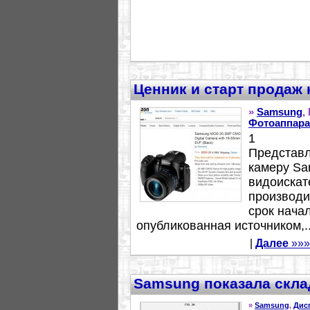
Ценник и старт продаж
»
Samsung
,
Фотоаппара
1
Представл
камеру Sa
видоискат
производи
срок нача
опубликованная источником,..
|
Далее
»»»
Samsung показала скла
»
Samsung
,
Дис