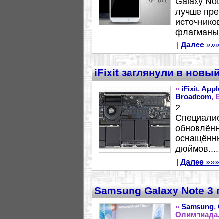
Galaxy Not
лучше пре
источнико
флагманы 
|
Далее
»»
iFixit заглянули в новы
»
iFixit
,
Appl
Broadcom
, 
2
Специалист
обновлённ
оснащённы
дюймов....
|
Далее
»»»
Samsung Galaxy Note 3
»
Samsung
,
Олимпиада,