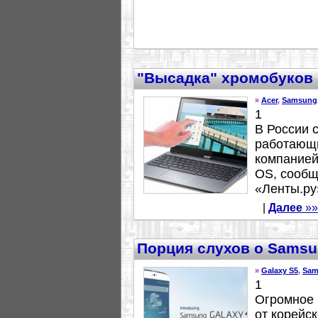
"Высадка" хромобуков 
»
Acer
,
Samsung
1
В России 
работающи
компанией
OS, сообщ
«Ленты.ру»
|
Далее
»»
Порция слухов о Samsu
»
Galaxy S5
,
Sam
1
Огромное 
от корейс