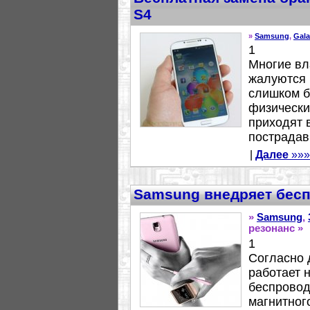
S4
»
Samsung
,
Gala
1
Многие вл
жалуются 
слишком б
физически
приходят 
пострадав
|
Далее
»»»
Samsung внедряет бесп
»
Samsung
,
резонанс »
1
Согласно 
работает 
беспровод
магнитног