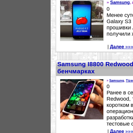
»
Samsung
,
0
Менее сут
Galaxy S3
прошивки 
получили 
|
Далее
»»
Samsung I8800 Redwood
бенчмарках
»
Samsung
,
Tize
0
Ранее в с
Redwood, 
коротком 
операцион
разработк
тестовые о
|
Далее
»»