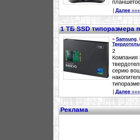
планшетоф
|
Далее
»»»
1 ТБ SSD типоразмера 
»
Samsung
,
Твердотел
2
Компания 
твердотел
серию вош
накопител
типоразме
|
Далее
»»»
Реклама