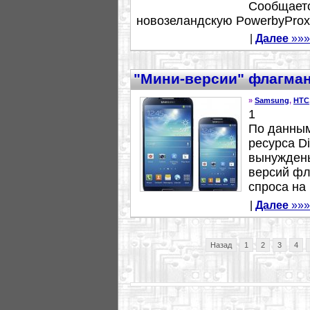
Сообщаетс
новозеландскую PowerbyProxi
|
Далее
»»»
"Мини-версии" флагма
»
Samsung
,
HTC
1
По данны
ресурса D
вынуждены
версий фл
спроса на
|
Далее
»»»
Назад
1
2
3
4