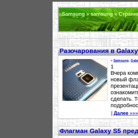
Samsung » samsung » Страниц
Разочарования в Galaxy
»
Samsung
,
Gala
1
Вчера ком
новый фла
презентац
ознакомит
сделать. 
подробност
|
Далее
»»»
Флагман Galaxy S5 пре