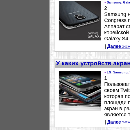
»
Samsung
,
Gala
2
Samsung н
Congress 
Аппарат с
корейской
Galaxy S4..
|
Далее
»»»
У каких устройств экра
»
LG
,
Samsung
,
1
Пользоват
своем Twi
которая по
площади п
экран в р
является т
|
Далее
»»»