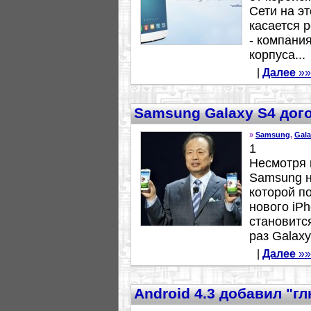
Сети на э
касается 
- компани
корпуса...
|
Далее
»»
Samsung Galaxy S4 дого
»
Samsung
,
Gala
1
Несмотря 
Samsung н
которой п
нового iP
становитс
раз Galaxy
|
Далее
»»
Android 4.3 добавил "г