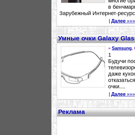
многие ор
в бенчмар
Зарубежный Интернет-ресурс.
|
Далее
»»»
Умные очки Galaxy Glas
»
Samsung
,
1
Будучи по
телевизор
даже кухо
отказатьс
очки....
|
Далее
»»»
Реклама