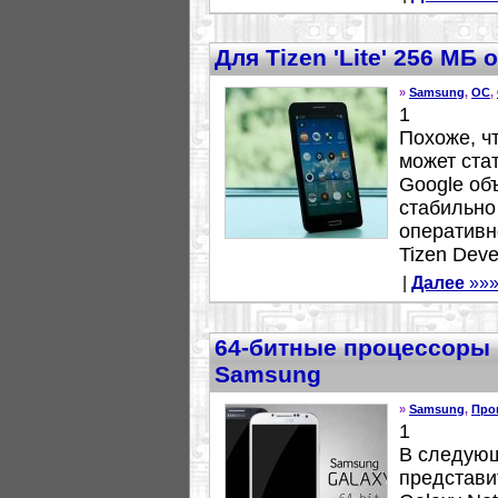
Для Tizen 'Lite' 256 МБ
»
Samsung
,
ОС
,
1
Похоже, ч
может ста
Google объ
стабильно
оперативн
Tizen Devel
|
Далее
»»
64-битные процессоры
Samsung
»
Samsung
,
Про
1
В следующ
представи