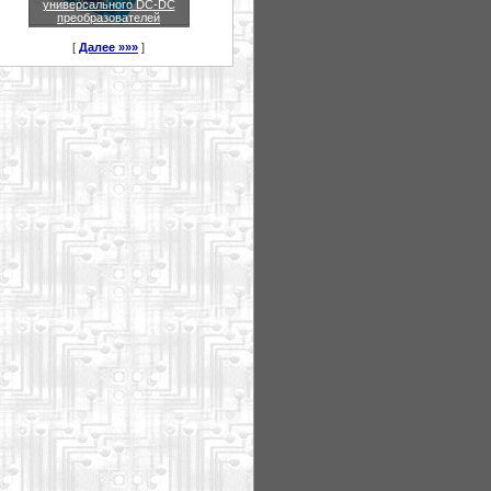
универсального DC-DC
преобразователей
[
Далее »»»
]