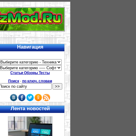
Навигация
Статьи Обзоры Тесты
Поиск
-
по ключ. словам
Лента новостей