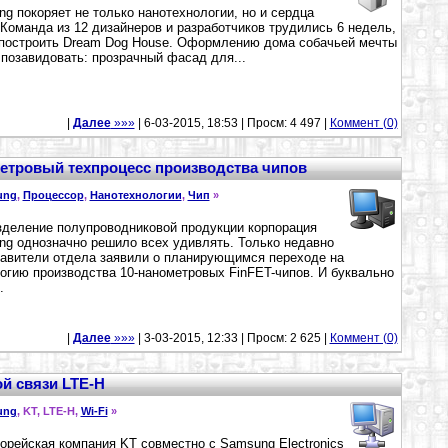
g покоряет не только нанотехнологии, но и сердца
 Команда из 12 дизайнеров и разработчиков трудились 6 недель,
построить Dream Dog House. Оформлению дома собачьей мечты
позавидовать: прозрачный фасад для...
|
Далее
»»»
| 6-03-2015, 18:53 | Просм: 4 497 |
Коммент (0)
етровый техпроцесс производства чипов
ung
,
Процессор
,
Нанотехнологии
,
Чип
»
деление полупроводниковой продукции корпорация
g однозначно решило всех удивлять. Только недавно
авители отдела заявили о планирующимся переходе на
огию производства 10-нанометровых FinFET-чипов. И буквально
.
|
Далее
»»»
| 3-03-2015, 12:33 | Просм: 2 625 |
Коммент (0)
й связи LTE-H
ung
, KT, LTE-H,
Wi-Fi
»
рейская компания KT совместно с Samsung Electronics