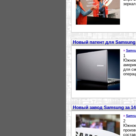
зеркал
Новый патент для Samsung 
»
Sams
1
Южноко
америк
для см
операц
Новый завод Samsung за 1
»
Sams
2
Южноко
произв
состав