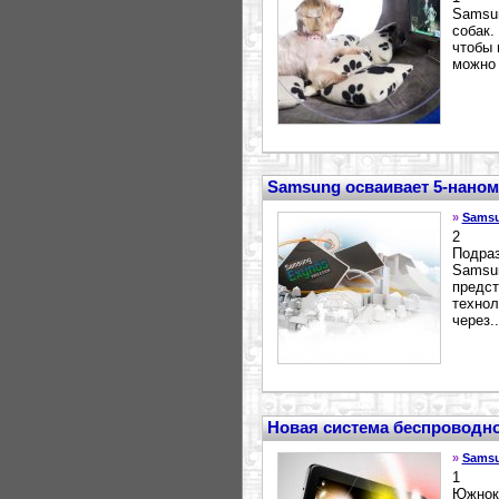
Samsun
собак.
чтобы 
можно 
Samsung осваивает 5-наном
»
Sams
2
Подраз
Samsun
предст
технол
через..
Новая система беспроводно
»
Sams
1
Южноко