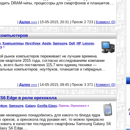
одить DRAM-чипы, процессоры для смартфонов и планшетов....
|
Далее
»»»
| 15-05-2015, 20:31 | Просм: 2 723 |
Коммент (0)
 компьютеров
к
,
Компьютеры
,
Ноутбуки
,
Apple
,
Samsung
,
Dell
,
HP
,
Lenovo
,
s
»
й рынок компьютеров переживает не лучшие времена.
ом квартале 2015 года, согласно исследованиям компании
s, всего было поставлено 115,7 млн единиц техники —
альных компьютеров, ноутбуков, планшетов и гибридных...
|
Далее
»»»
| 14-05-2015, 09:45 | Просм: 3 371 |
Коммент (0)
 S6 Edge в роли орехокола
тфон
,
Samsung
,
Galaxy
,
Gorilla Glass
, Орехи, Орехокол »
Л
ам неожиданно понадобились для какого-то блюда ядра
х орехов, а орехокола под руками нет, то можно прекрасно
зовать в качестве последнего смартфоны Samsung Galaxy S6
laxy S6 Edge....