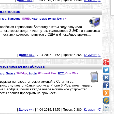
|
Далее
»»»
| 16-04-2015, 17:51 | Просм: 2 854 |
Коммент (0)
вых точках
изор
,
Samsung
, SUHD,
Квантовые точки
,
Цена
»
рейская корпорация Samsung в этом году озвучила
а некоторые модели изогнутых телевизоров SUHD на квантовых
, поставки которых начнутся в США в ближайшее время....
|
Далее
»»»
| 7-04-2015, 11:55 | Просм: 5 265 |
Коммент (0)
тестирован на гибкость
ung
,
Galaxy
, S6 Edge,
Apple
, iPhone 6 Plus,
HTC
, One M9 »
взрыва пользовательских эмоций в Сети, из-за
ьких случаев сгибания корпуса iPhone 6 Plus, получившего
ие Bendgate, почти каждое новое мобильное устройство
асты спешат проверить на прочность....
|
Далее
»»»
| 4-04-2015, 14:56 | Просм: 2 380 |
Коммент (0)