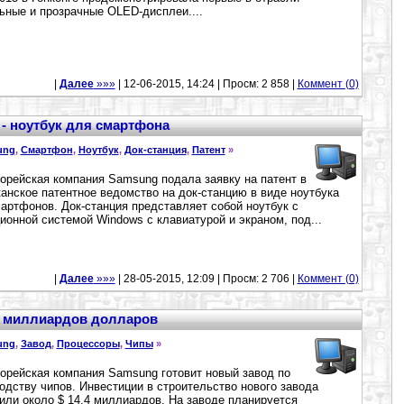
ьные и прозрачные OLED-дисплеи....
|
Далее
»»»
| 12-06-2015, 14:24 | Просм: 2 858 |
Коммент (0)
- ноутбук для смартфона
ung
,
Смартфон
,
Ноутбук
,
Док-станция
,
Патент
»
рейская компания Samsung подала заявку на патент в
анское патентное ведомство на док-станцию в виде ноутбука
артфонов. Док-станция представляет собой ноутбук с
ионной системой Windows с клавиатурой и экраном, под...
|
Далее
»»»
| 28-05-2015, 12:09 | Просм: 2 706 |
Коммент (0)
4 миллиардов долларов
ung
,
Завод
,
Процессоры
,
Чипы
»
рейская компания Samsung готовит новый завод по
одству чипов. Инвестиции в строительство нового завода
или около $ 14,4 миллиардов. На заводе планируется