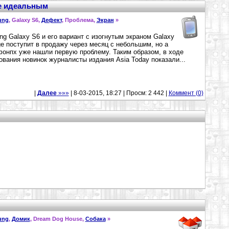
не идеальным
ung
, Galaxy S6,
Дефект
, Проблема,
Экран
»
g Galaxy S6 и его вариант с изогнутым экраном Galaxy
e поступит в продажу через месяц с небольшим, но а
онпх уже нашли первую проблему. Таким образом, в ходе
ования новинок журналисты издания Asia Today показали...
|
Далее
»»»
| 8-03-2015, 18:27 | Просм: 2 442 |
Коммент (0)
ung
,
Домик
, Dream Dog House,
Собака
»