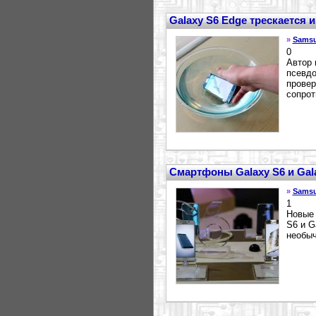
Galaxy S6 Edge трескается и
»
Sams
0
Автор 
псевдо
провер
сопрот
Смартфоны Galaxy S6 и Gal
»
Sams
1
Новые 
S6 и G
необыч