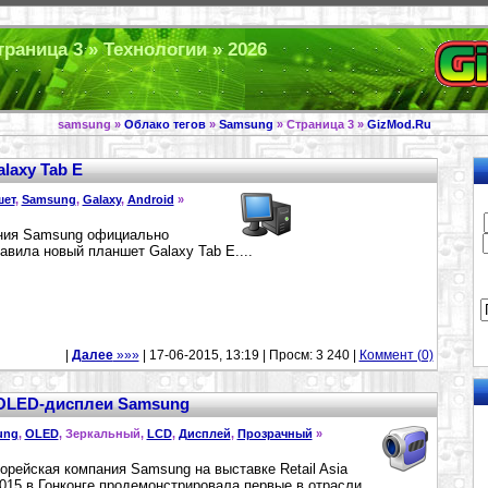
раница 3 » Технологии » 2026
samsung »
Облако тегов
»
Samsung
» Страница 3 »
GizMod.Ru
laxy Tab E
шет
,
Samsung
,
Galaxy
,
Android
»
ния Samsung официально
авила новый планшет Galaxy Tab E....
|
Далее
»»»
| 17-06-2015, 13:19 | Просм: 3 240 |
Коммент (0)
OLED-дисплеи Samsung
ung
,
OLED
, Зеркальный,
LCD
,
Дисплей
,
Прозрачный
»
рейская компания Samsung на выставке Retail Asia
015 в Гонконге продемонстрировала первые в отрасли