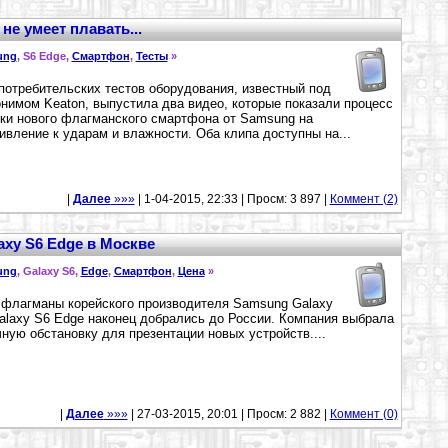
 не умеет плавать...
ung
, S6 Edge,
Смартфон
,
Тесты
»
потребительских тестов оборудования, известный под
нимом Keaton, выпустила два видео, которые показали процесс
ки нового флагманского смартфона от Samsung на
ивление к ударам и влажности. Оба клипа доступны на...
|
Далее
»»»
| 1-04-2015, 22:33 | Просм: 3 897 |
Коммент (2)
axy S6 Edge в Москве
ung
, Galaxy S6,
Edge
,
Смартфон
,
Цена
»
флагманы корейского производителя Samsung Galaxy
alaxy S6 Edge наконец добрались до России. Компания выбрала
ную обстановку для презентации новых устройств....
|
Далее
»»»
| 27-03-2015, 20:01 | Просм: 2 882 |
Коммент (0)