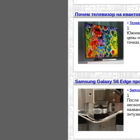
Почем телевизор на кванто
»
Телев
1
Южноко
цены н
точках
Samsung Galaxy S6 Edge про
»
Sams
1
После 
нескол
назван
энтузи