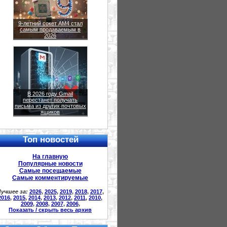
9-летний сокет AM4 стал
самым продаваемым в
2026
В 2026 году Gmail
перестанет получать
письма из других почтовых
ящиков
Топ новостей
На главную
Популярные новости
Самые посещаемые
Самые комментируемые
учшее за:
2026
,
2025
,
2019
,
2018
,
2017
,
2016
,
2015
,
2014
,
2013
,
2012
,
2011
,
2010
,
2009
,
2008
,
2007
,
2006
,
Показать / скрыть весь архив