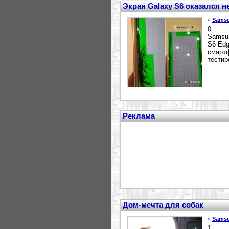
Экран Galaxy S6 оказался 
»
Sams
0
Samsun
S6 Edg
смартф
тестир
Реклама
Дом-мечта для собак
»
Sams
1