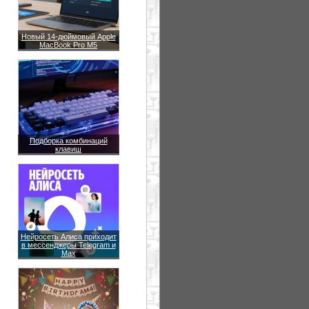
Новый 14-дюймовый Apple
MacBook Pro M5
Подборка комбинаций
клавиш
Нейросеть Алиса приходит
в мессенджеры Telegram и
Max