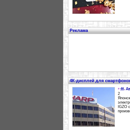
Реклама
4К-дисплей для смартфоно
»
4К
,
Ди
2
Японск
электр
IGZO с
произв