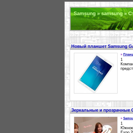
Samsung » samsung » Ст
Новый планшет Samsung Ga
»
План
1
Компа
предст
Зеркальные и прозрачные 
»
Sams
1
Южноко
Expo 2