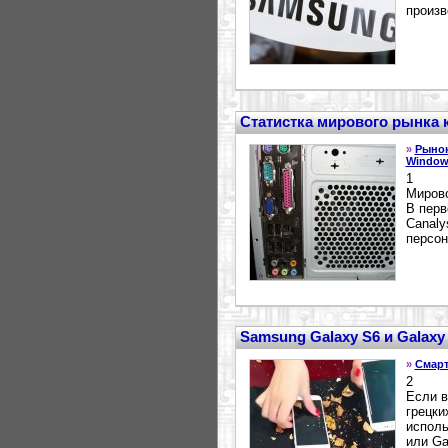
произв
Статистка мирового рынка
»
Рыно
Window
1
Мирово
В перв
Canaly
персон
Samsung Galaxy S6 и Galaxy
»
Смар
2
Если в
грецки
исполь
или Ga