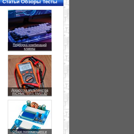
Статьи Обзоры Тесты
Подборка комбинаций
клавиш
Доработка мультиметра
RICHMETERS RM113D
Обзор понижающего и