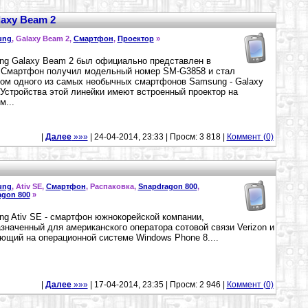
axy Beam 2
ung
, Galaxy Beam 2,
Смартфон
,
Проектор
»
g Galaxy Beam 2 был официально представлен в
 Смартфон получил модельный номер SM-G3858 и стал
ом одного из самых необычных смартфонов Samsung - Galaxy
Устройства этой линейки имеют встроенный проектор на
м...
|
Далее
»»»
| 24-04-2014, 23:33 | Просм: 3 818 |
Коммент (0)
ung
, Ativ SE,
Смартфон
, Распаковка,
Snapdragon 800
,
agon 800
»
g Ativ SE - смартфон южнокорейской компании,
значенный для американского оператора сотовой связи Verizon и
ющий на операционной системе Windows Phone 8....
|
Далее
»»»
| 17-04-2014, 23:35 | Просм: 2 946 |
Коммент (0)