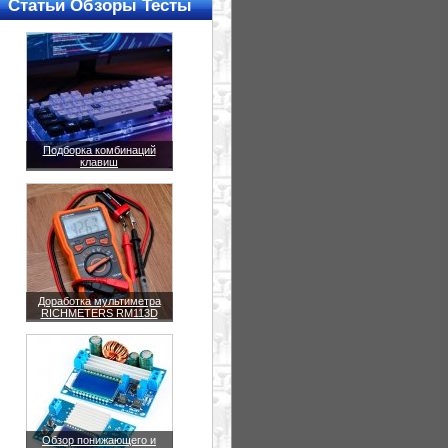
Статьи Обзоры Тесты
Подборка комбинаций
клавиш
Доработка мультиметра
RICHMETERS RM113D
Обзор понижающего и