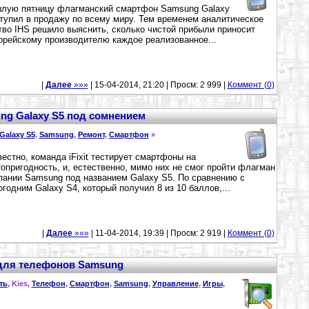
лую пятницу флагманский смартфон Samsung Galaxy
тупил в продажу по всему миру. Тем временем аналитическое
тво IHS решило выяснить, сколько чистой прибыли приносит
рейскому производителю каждое реализованное...
|
Далее
»»»
| 15-04-2014, 21:20 | Просм: 2 999 |
Коммент (0)
ng Galaxy S5 под сомнением
Galaxy S5
,
Samsung
,
Ремонт
,
Смартфон
»
вестно, команда iFixit тестирует смартфоны на
опригодность, и, естественно, мимо них не смог пройти флагман
пании Samsung под названием Galaxy S5. По сравнению с
годним Galaxy S4, который получил 8 из 10 баллов,...
|
Далее
»»»
| 11-04-2014, 19:39 | Просм: 2 919 |
Коммент (0)
- для телефонов Samsung
ть
, Kies,
Телефон
,
Смартфон
,
Samsung
,
Управление
,
Игры
,