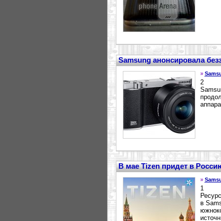
Samsung анонсировала без
»
Sams
2
Samsun
продол
аппара
В мае Tizen придет в Росси
»
Sams
1
Ресурс
в Sams
южноко
источн