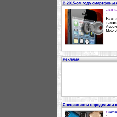
В 2015-ом году смартфоны б
» Kill S
1
На это
техник
Америк
Motoro
Реклама
Специалисты определили с
»
Sams
1