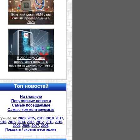
9-летний сокет AM4 стал
самым продаваемым в
2026
В 2026 году Gmail
перестанет получать
письма из других почтовых
ящиков
Топ новостей
На главную
Популярные новости
Самые посещаемые
Самые комментируемые
учшее за:
2026
,
2025
,
2019
,
2018
,
2017
,
2016
,
2015
,
2014
,
2013
,
2012
,
2011
,
2010
,
2009
,
2008
,
2007
,
2006
,
Показать / скрыть весь архив