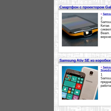
Смартфон с проектором Gal
»
Sams
2
Samsun
Китае.
сиквел
Beam. 
верхне
Samsung Ativ SE из коробки
»
Sams
Snapdr
1
Samsun
предна
работа