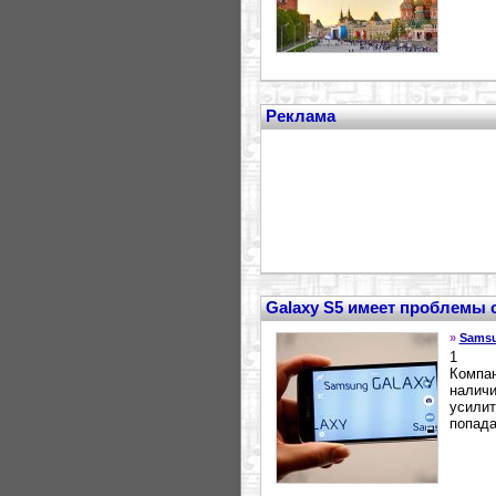
Реклама
Galaxy S5 имеет проблемы 
»
Sams
1
Компан
наличи
усилит
попада