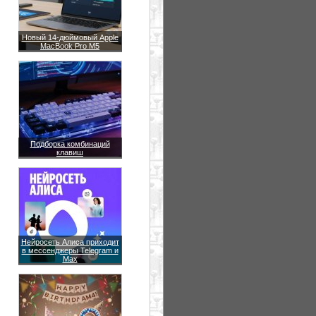
Новый 14-дюймовый Apple
MacBook Pro M5
Подборка комбинаций
клавиш
Нейросеть Алиса приходит
в мессенджеры Telegram и
Max