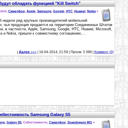
удут обладать функцией "Kill Switch"
witch,
Смартфон
,
Apple
,
Samsung
,
Google
,
HTC
,
Huawei
,
Nokia
»
й неделе ряд крупных производителей мобильной
и, чья продукция продается на территории Соединенных Штатов
и, в частности, Apple, Samsung, Google, HTC, Huawei, Microsoft,
la и Nokia, пришли к совместному соглашению,...
|
Далее
»»»
| 16-04-2014, 21:59 | Просм: 3 399 |
Коммент (0)
ебестоимость Samsung Galaxy S5
ung
,
Galaxy S5
, Себестоимость,
Смартфон
,
Snapdragon 801
»