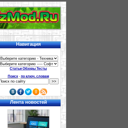
Навигация
Статьи Обзоры Тесты
Поиск
-
по ключ. словам
Лента новостей