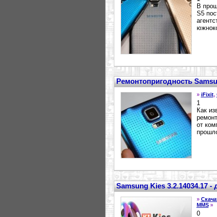
В прош
S5 пос
агентс
южноко
Ремонтопригодность Samsu
»
iFixit
,
1
Как из
ремонт
от ком
прошло
Samsung Kies 3.2.14034.17 
»
Скача
MMS
»
0