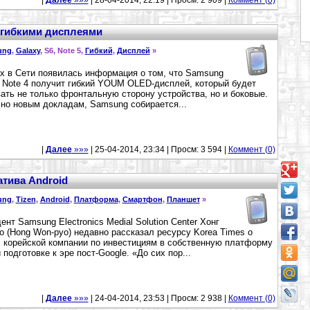
|
Далее
»»»
| 28-04-2014, 22:19 | Просм: 2 909 |
Коммент (0)
с гибкими дисплеями
ung
,
Galaxy
, S6, Note 5,
Гибкий
,
Дисплей
»
х в Сети появилась информация о том, что Samsung
 Note 4 получит гибкий YOUM OLED-дисплей, который будет
ать не только фронтальную сторону устройства, но и боковые.
но новым докладам, Samsung собирается...
|
Далее
»»»
| 25-04-2014, 23:34 | Просм: 3 594 |
Коммент (0)
атива Android
ung
,
Tizen
,
Android
,
Платформа
,
Смартфон
,
Планшет
»
ент Samsung Electronics Medial Solution Center Хонг
о (Hong Won-pyo) недавно рассказал ресурсу Korea Times о
 корейской компании по инвестициям в собственную платформу
и подготовке к эре пост-Google. «До сих пор...
|
Далее
»»»
| 24-04-2014, 23:53 | Просм: 2 938 |
Коммент (0)