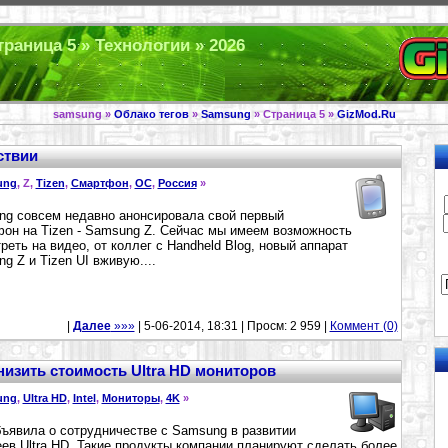
раница 5 » Технологии » 2026
samsung »
Облако тегов
»
Samsung
» Страница 5 »
GizMod.Ru
ствии
ung
, Z,
Tizen
,
Смартфон
,
ОС
,
Россия
»
g совсем недавно анонсировала свой первый
он на Tizen - Samsung Z. Сейчас мы имеем возможность
реть на видео, от коллег с Handheld Blog, новый аппарат
g Z и Tizen UI вживую....
|
Далее
»»»
| 5-06-2014, 18:31 | Просм: 2 959 |
Коммент (0)
низить стоимость Ultra HD мониторов
ung
,
Ultra HD
,
Intel
,
Мониторы
,
4K
»
объявила о сотрудничестве с Samsung в развитии
ев Ultra HD. Такие продукты компании планируют сделать более