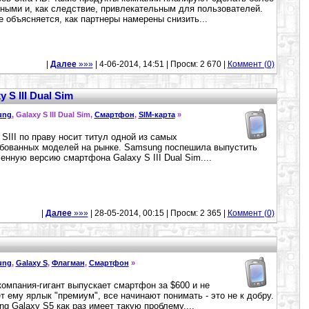
ными и, как следствие, привлекательным для пользователей.
е объясняется, как партнеры намерены снизить...
|
Далее
»»»
| 4-06-2014, 14:51 | Просм: 2 670 |
Коммент (0)
S III Dual Sim
ung
, Galaxy S III Dual Sim,
Смартфон
,
SIM-карта
»
 SIII по праву носит титул одной из самых
бованных моделей на рынке. Samsung поспешила выпустить
енную версию смартфона Galaxy S III Dual Sim....
|
Далее
»»»
| 28-05-2014, 00:15 | Просм: 2 365 |
Коммент (0)
ung
,
Galaxy S
,
Флагман
,
Смартфон
»
компания-гигант выпускает смартфон за $600 и не
т ему ярлык "премиум", все начинают понимать - это не к добру.
g Galaxy S5 как раз имеет такую проблему....