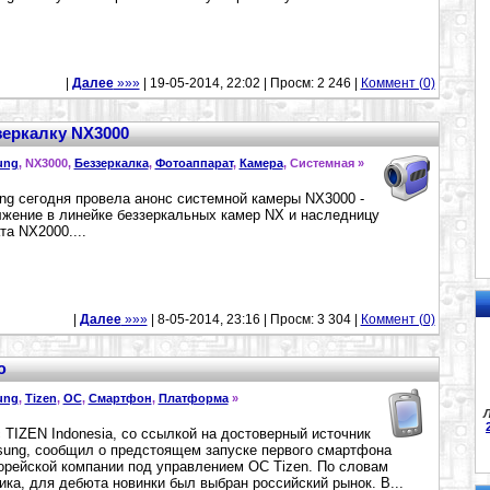
|
Далее
»»»
| 19-05-2014, 22:02 | Просм: 2 246 |
Коммент (0)
зеркалку NX3000
ung
, NX3000,
Беззеркалка
,
Фотоаппарат
,
Камера
, Системная »
g сегодня провела анонс системной камеры NX3000 -
жение в линейке беззеркальных камер NX и наследницу
та NX2000....
|
Далее
»»»
| 8-05-2014, 23:16 | Просм: 3 304 |
Коммент (0)
ю
ung
,
Tizen
,
ОС
,
Смартфон
,
Платформа
»
Л
 TIZEN Indonesia, со ссылкой на достоверный источник
ung, сообщил о предстоящем запуске первого смартфона
рейской компании под управлением ОС Tizen. По словам
ика, для дебюта новинки был выбран российский рынок. В...