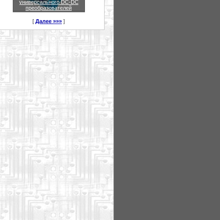
универсального DC-DC
преобразователей
[
Далее »»»
]