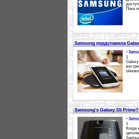
доступ
Пока н
Samsung пердставила Galaxy 
»
Sams
1
Galaxy
востре
обновл
Samsung's Galaxy S5 Prime?
»
Sams
1
Когда 
цепляе
Samsun