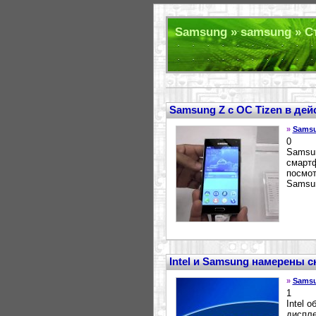
Samsung » samsung » Ст
Samsung Z с ОС Tizen в дей
»
Sams
0
Samsun
смартф
посмот
Samsun
Intel и Samsung намерены с
»
Sams
1
Intel 
диспле