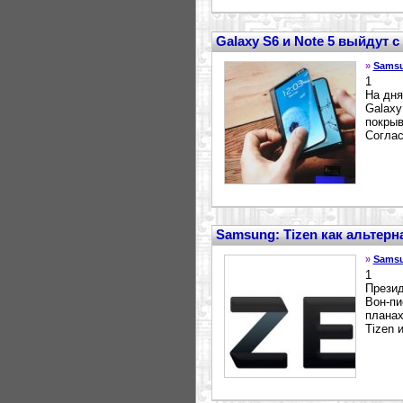
Galaxy S6 и Note 5 выйдут 
»
Sams
1
На дня
Galaxy
покрыв
Соглас
Samsung: Tizen как альтерн
»
Sams
1
Презид
Вон-пи
планах
Tizen 