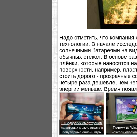
Надо отметить, что компания
технологии. В начале исслед
солнечными батареями на вид
обычных стёкол. В основе ра
плёнки, которые наносятся на
поверхности, например, плас
стоить дорого - прозрачные с
четыре раза дешевле, чем не
энергии меньше. Время появл
неизвестно.
10 недорогих смартфонов,
на которых можно играть в
Почему из Win
популярные онлайн игры
исчезли «пасха