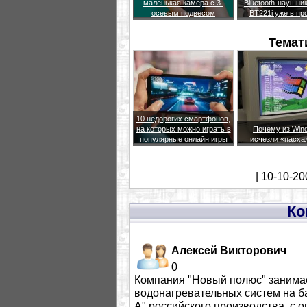
маленькая камера с 3-
Bluetooth-наушни
осевым подвесом
BT221i уже в пр
Темат
10 недорогих смартфонов,
на которых можно играть в
Почему из Win
популярные онлайн игры
исчезли «пасха
| 10-10-20
Ко
Алексей Викторович
0
Компания "Новый полюс" занима
водонагревательных систем на б
А" российского производства, с 