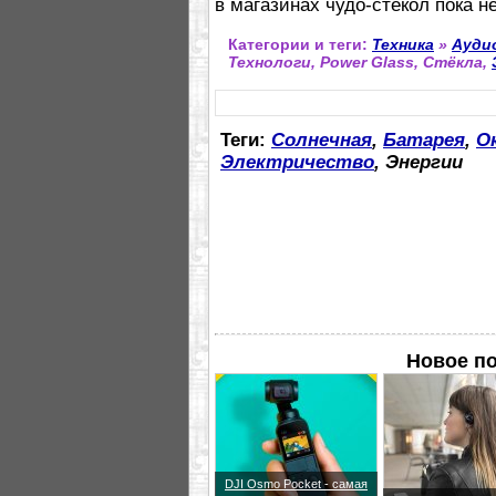
в магазинах чудо-стёкол пока н
Категории и теги:
Техника
»
Ауди
Технологи, Power Glass, Стёкла,
Теги:
Солнечная
,
Батарея
,
О
Электричество
, Энергии
Новое по
DJI Osmo Pocket - самая