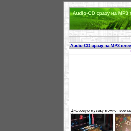
Audio-CD сразу на MP3 
Audio-CD сразу на MP3 пле
Цифровую музыку можно переписы
Устройство отличается компактны
аккумулятора.