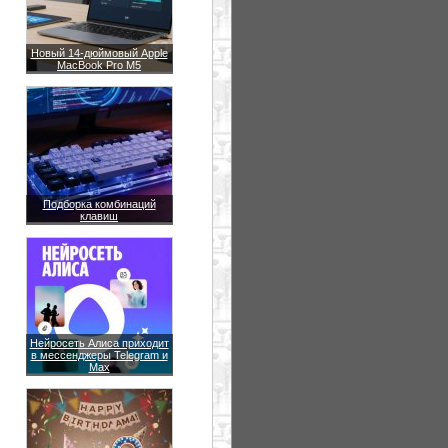
Новый 14-дюймовый Apple
MacBook Pro M5
Подборка комбинаций
клавиш
Нейросеть Алиса приходит
в мессенджеры Telegram и
Max