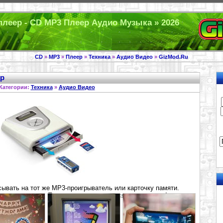
плеер - CD MP3 Плеер Аудио Музыка » 2026
CD
»
MP3
»
Плеер
»
Техника
»
Аудио Видео
»
GizMod.Ru
ер
Категории:
Техника
»
Аудио Видео
вать на тот же MP3-проигрыватель или карточку памяти.
ми размерами. Питание осуществляется от сети или 4-х