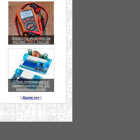
Доработка мультиметра
RICHMETERS RM113D
Обзор понижающего и
универсального DC-DC
преобразователей
[
Далее »»»
]