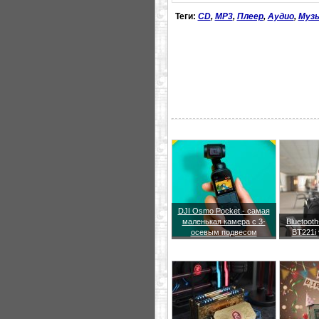
Теги:
CD
,
MP3
,
Плеер
,
Аудио
,
Муз
DJI Osmo Pocket - самая
маленькая камера с 3-
Bluetoot
осевым подвесом
BT221i