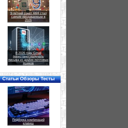
9-летний сокет AM4 стал
самым продаваемым в
2026
В 2026 году Gmail
перестанет получать
письма из других почтовых
ящиков
Статьи Обзоры Тесты
Подборка комбинаций
клавиш