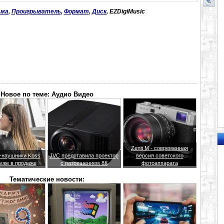
ыка
,
Проигрыватель
,
Формат
,
Диск
, EZDigiMusic
Новое по теме: Аудио Видео
Zenit M - современная
h-наушники Koss
JVC представила проектор
версия советского
 уже в продаже
с разрешением 8К
фотоаппарата
Тематические новости: