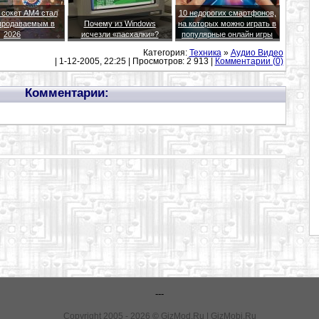
 сокет AM4 стал
10 недорогих смартфонов,
продаваемым в
Почему из Windows
на которых можно играть в
2026
исчезли «пасхалки»?
популярные онлайн игры
Категория:
Техника
»
Аудио Видео
| 1-12-2005, 22:25 | Просмотров: 2 913 |
Комментарии (0)
Комментарии:
---
Copyright 2005 - 2026 © GizMod.Ru | GizMobi.Ru