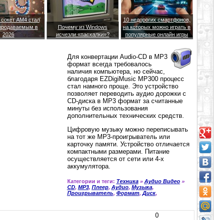
 сокет AM4 стал
10 недорогих смартфонов,
продаваемым в
Почему из Windows
на которых можно играть в
2026
исчезли «пасхалки»?
популярные онлайн игры
Для конвертации Audio-CD в МР3
формат всегда требовалось
наличия компьютера, но сейчас,
благодаря EZDigiMusic MP300 процесс
стал намного проще. Это устройство
позволяет переводить аудио дорожки с
CD-диска в MP3 формат за считанные
минуты без использования
дополнительных технических средств.
Цифровую музыку можно переписывать
на тот же MP3-проигрыватель или
карточку памяти. Устройство отличается
компактными размерами. Питание
осуществляется от сети или 4-х
аккумулятора.
Категории и теги:
Техника
»
Аудио Видео
»
CD
,
MP3
,
Плеер
,
Аудио
,
Музыка
,
Проигрыватель
,
Формат
,
Диск
,
0