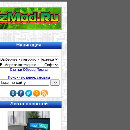
Навигация
Статьи Обзоры Тесты
Поиск
-
по ключ. словам
Лента новостей