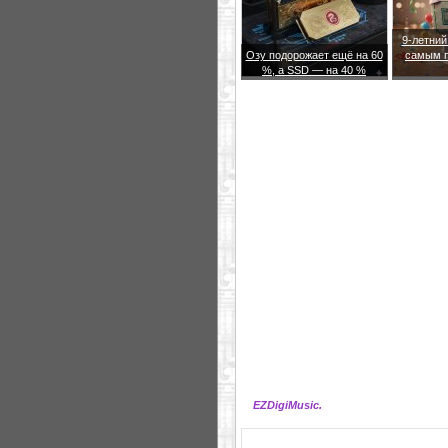
9-летний
Озу подорожает ещё на 60
самым 
%, а SSD — на 40 %
EZDigiMusic.