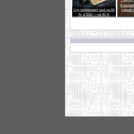
9-летний
Озу подорожает ещё на 60
самым 
%, а SSD — на 40 %