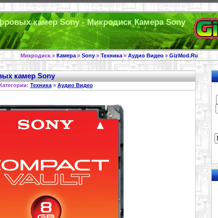
фровых камер Sony - Микродиск Камера Sony
Микродиск »
Камера
»
Sony
»
Техника
»
Аудио Видео
»
GizMod.Ru
вых камер Sony
Категории:
Техника
»
Аудио Видео