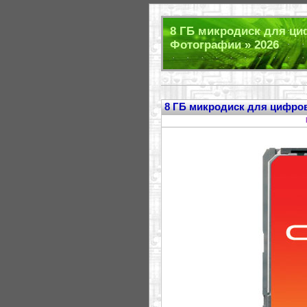
8 ГБ микродиск для ци
Фотографии » 2026
8 ГБ микродиск для цифро