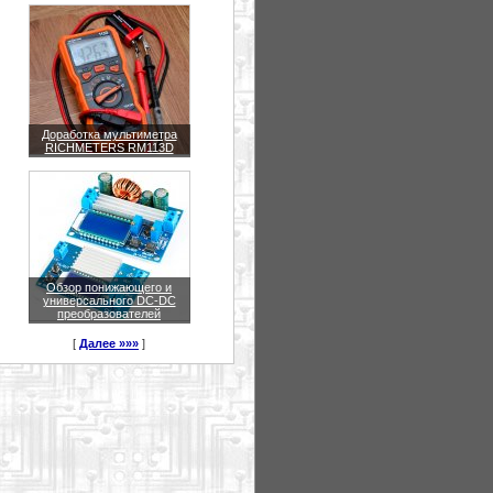
Доработка мультиметра
RICHMETERS RM113D
Обзор понижающего и
универсального DC-DC
преобразователей
[
Далее »»»
]