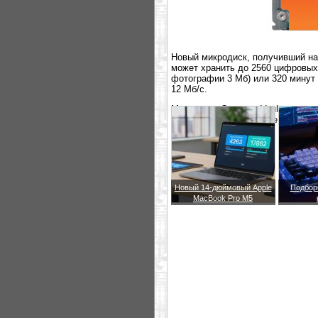
Новый микродиск, получивший на
может хранить до 2560 цифровых
фотографии 3 Мб) или 320 минут
12 Мб/с.
Микродиск Compact Vault совмест
поступит в июне по цене 260 дол
Новый 14-дюймовый Apple
Подбор
MacBook Pro M5