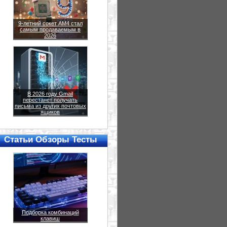
9-летний сокет AM4 стал
самым продаваемым в
2026
В 2026 году Gmail
перестанет получать
письма из других почтовых
ящиков
Статьи Обзоры Тесты
Подборка комбинаций
клавиш