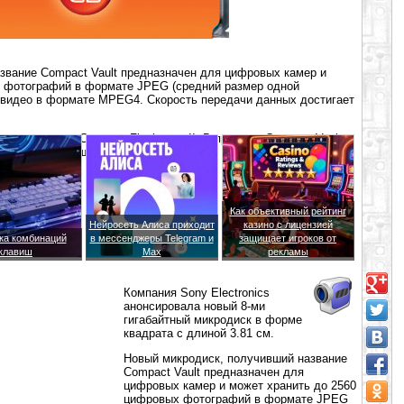
звание Compact Vault предназначен для цифровых камер и
 фотографий в формате JPEG (средний размер одной
 видео в формате MPEG4. Скорость передачи данных достигает
им со слотом Compact Flash type II. В продажу Compact Vault
ларов США за штуку.
Как объективный рейтинг
Нейросеть Алиса приходит
казино с лицензией
ка комбинаций
в мессенджеры Telegram и
защищает игроков от
клавиш
Max
рекламы
Компания Sony Electronics
анонсировала новый 8-ми
гигабайтный микродиск в форме
квадрата с длиной 3.81 см.
Новый микродиск, получивший название
Compact Vault предназначен для
цифровых камер и может хранить до 2560
цифровых фотографий в формате JPEG