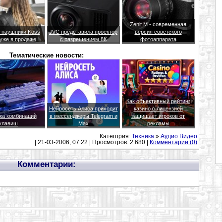
Zenit M - современная
h-наушники Koss
JVC представила проектор
версия советского
 уже в продаже
с разрешением 8К
фотоаппарата
Тематические новости:
Как объективный рейтинг
Нейросеть Алиса приходит
казино с лицензией
ка комбинаций
в мессенджеры Telegram и
защищает игроков от
клавиш
Max
рекламы
Категория:
Техника
»
Аудио Видео
| 21-03-2006, 07:22 | Просмотров: 2 680 |
Комментарии (0)
Комментарии: