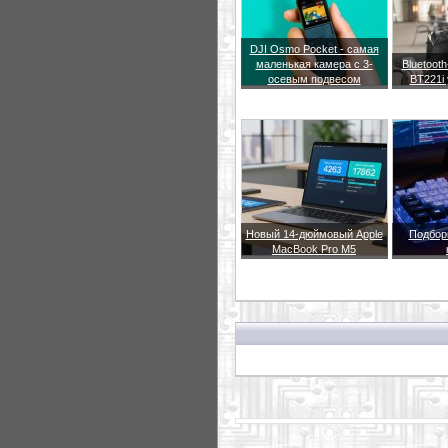
DJI Osmo Pocket - самая
маленькая камера с 3-
Bluetoot
осевым подвесом
BT221i
Новый 14-дюймовый Apple
Подбор
MacBook Pro M5