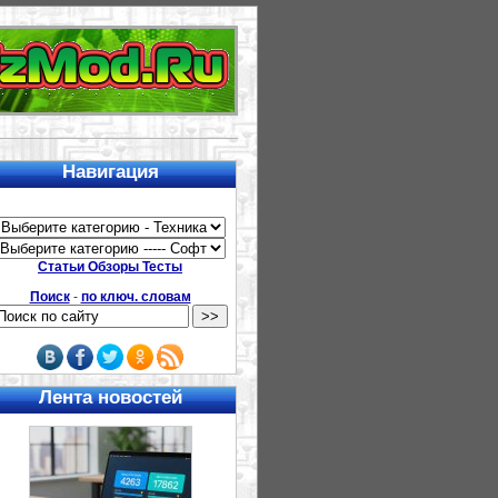
Навигация
Статьи Обзоры Тесты
Поиск
-
по ключ. словам
Лента новостей