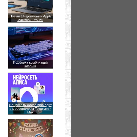
Новый 14-дюймовый Apple
MacBook Pro M5
Подборка комбинаций
клавиш
Нейросеть Алиса приходит
в мессенджеры Telegram и
Max