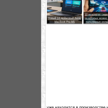
10 недорогих сма
Новый 14-дюймовый Apple
на которых можно 
MacBook Pro M5
популярные онла
уже находится в производстве 