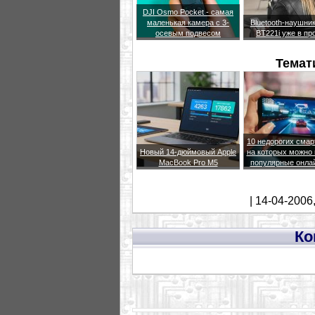
DJI Osmo Pocket - самая
маленькая камера с 3-
Bluetooth-наушни
осевым подвесом
BT221i уже в пр
Темат
10 недорогих сма
Новый 14-дюймовый Apple
на которых можно 
MacBook Pro M5
популярные онла
| 14-04-2006
Ко