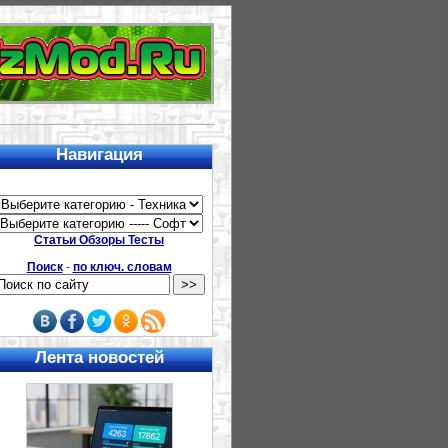
Навигация
Статьи Обзоры Тесты
Поиск
-
по ключ. словам
Лента новостей