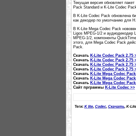
Текущая версия обновляет пакет K
Pack Standard и K-Lite Codec Pack
В K-Lite Codec Pack обновлена биб
как декодер по умолчанию для H.
В K-Lite Mega Codec Pack нововв
Ligos MPEG-1/2 и аудиодекодер L
MPEG-1/2, компоненты QuickTime
этого, для Mega Codec Pack дейс
Pack.
Скачать
K-Lite Codec Pack 2.75 
Скачать
K-Lite Codec Pack 2.75 
Скачать
K-Lite Codec Pack 2.75 
Скачать
K-Lite Codec Pack 2.75 
Скачать
K-Lite Mega Codec Pack
Скачать
K-Lite Mega Codec Pack
Скачать
K-Lite Mega Codec Pack
Сайт прграммы
K-Lite Codec >>
Теги:
K lite
,
Codec
,
Скачать
, K-Li