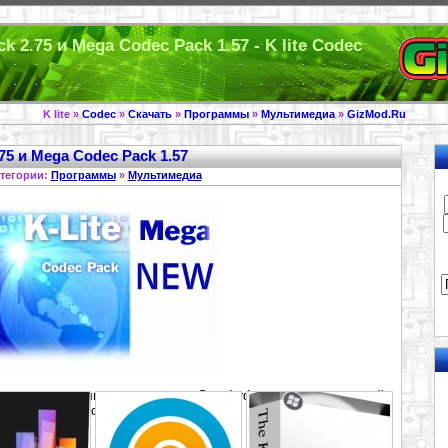
k 2.75 и Mega Codec Pack 1.57 - K lite Codec
K lite »
Codec
»
Скачать
»
Программы
»
Мультимедиа
»
GizMod.Ru
.75 и Mega Codec Pack 1.57
тегории:
Программы
»
Мультимедиа
ые часто используемые кодеки, Standard - более расширенный
зможность кодирования.