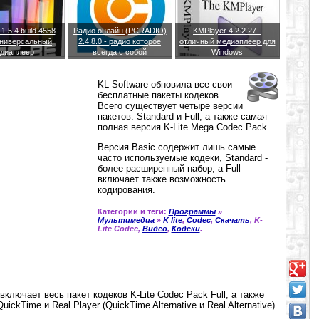
.5.4 build 4558
Радио онлайн (PCRADIO)
KMPlayer 4.2.2.27 -
 универсальный
2.4.8.0 - радио которое
отличный медиаплеер для
диаплеер
всегда с собой
Windows
KL Software обновила все свои
бесплатные пакеты кодеков.
Всего существует четыре версии
пакетов: Standard и Full, а также самая
полная версия K-Lite Mega Codec Pack.
Версия Basic содержит лишь самые
часто используемые кодеки, Standard -
более расширенный набор, а Full
включает также возможность
кодирования.
Категории и теги:
Программы
»
Мультимедиа
»
K lite
,
Codec
,
Скачать
, K-
Lite Codec,
Видео
,
Кодеки
.
включает весь пакет кодеков K-Lite Codec Pack Full, а также
ckTime и Real Player (QuickTime Alternative и Real Alternative).