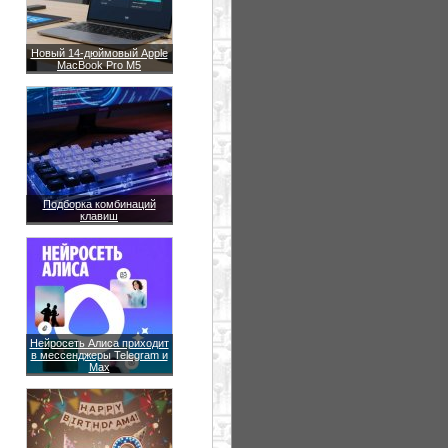
Новый 14-дюймовый Apple
MacBook Pro M5
Подборка комбинаций
клавиш
Нейросеть Алиса приходит
в мессенджеры Telegram и
Max