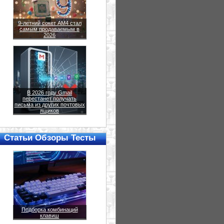
9-летний сокет AM4 стал
самым продаваемым в
2026
В 2026 году Gmail
перестанет получать
письма из других почтовых
ящиков
Статьи Обзоры Тесты
Подборка комбинаций
клавиш