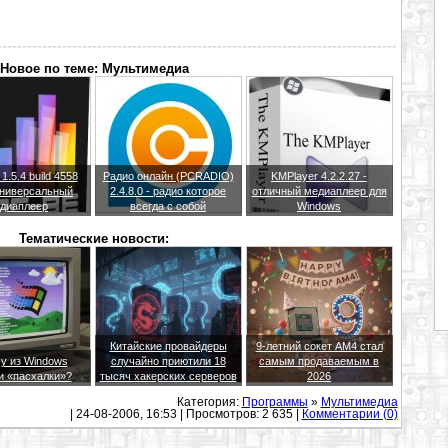
Новое по теме: Мультимедиа
.5.4 build 4558
Радио онлайн (PCRADIO)
KMPlayer 4.2.2.27 -
 универсальный
2.4.8.0 - радио которое
отличный медиаплеер для
диаплеер
всегда с собой
Windows
Тематические новости:
Китайские провайдеры
9-летний сокет AM4 стал
у из Windows
случайно приютили 18
самым продаваемым в
и «пасхалки»?
тысяч хакерских серверов
2026
Категория:
Программы
»
Мультимедиа
| 24-08-2006, 16:53 | Просмотров: 2 635 |
Комментарии (0)