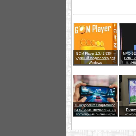
GOM Player 2.3.42.5304 -
MPC-BE 1
удобный медиаплеер для
Beta -
Windows
ме
10 недорогих смартфонов,
на которых можно играть в
Почем
популярные онлайн игры
исчезл