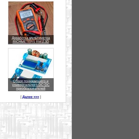
Доработка мультиметра
RICHMETERS RM113D
Обзор понижающего и
универсального DC-DC
преобразователей
[
Далее »»»
]