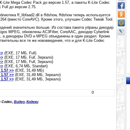
-Lite Mega Codec Pack до версии 1.57, а пакеты K-Lite Codec
 Full до версии 2.75.
лиотека ff_libfaad2.dll в ffdshow, ffdshow теперь используется
264 (вместо CoreAVC). Кроме этого, улучшен Codec Tweak Tool.
едений значительно больше. Из состава пакета убраны декодер
igos MPEG, обновлены AC3Filter, CoreAAC, декодер Cyberlink
, а декодеры DVD и MPEG объединены в один раздел. Кроме
твительны все те же нововведения, что и для K-Lite Codec
>>
(EXE, 17 МБ, Full)
>>
(EXE, 17 МБ, Full, Зеркало)
>>
(EXE, 17 МБ, Full, Зеркало)
>>
(EXE, 6,74 МБ, Standart)
 1.57 >>
(EXE, 31,49 МБ)
 1.57 >>
(EXE, 31,49 МБ, Зеркало)
 1.57 >>
(EXE, 31,49 МБ, Зеркало)
0
te Codec,
Видео
,
Кодеки