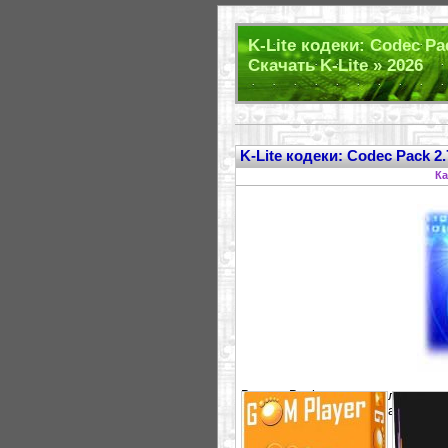
K-Lite кодеки: Codec Pac
Скачать K-Lite » 2026
K-Lite кодеки: Codec Pack 2
Ка
Версия Basic содержит лишь сам
набор, а Full включает также во