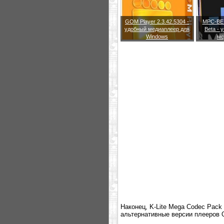
GOM Player 2.3.42.5304 -
MPC-BE 1
удобный медиаплеер для
Beta -
Windows
ме
Наконец, K-Lite Mega Codec Pack 
альтернативные версии плееров Qui