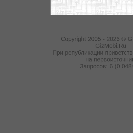
---
Copyright 2005 - 2026 © G
GizMobi.Ru
При републикации приветств
на первоисточни
Запросов: 6 (0.048