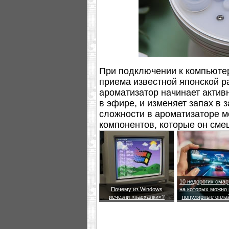
При подключении к компьютер
приема известной японской р
ароматизатор начинает активн
в эфире, и изменяет запах в 
сложности в ароматизаторе м
компонентов, которые он сме
его создателям.
10 недорогих сма
Почему из Windows
на которых можно 
исчезли «пасхалки»?
популярные онла