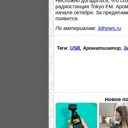
Несложно догадаться, что соз
радиостанция Tokyo FM. Аром
начале октября. За пределам
появится.
По материалам:
3dnews.ru
Теги:
USB
, Ароматизатор,
З
Новое по