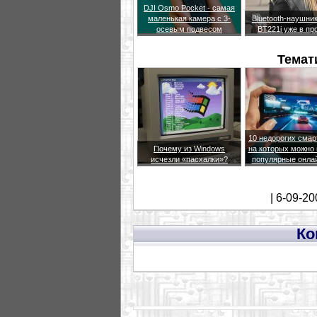
DJI Osmo Pocket - самая
маленькая камера с 3-
Bluetooth-наушни
осевым подвесом
BT221i уже в пр
Темат
10 недорогих сма
Почему из Windows
на которых можно 
исчезли «пасхалки»?
популярные онла
| 6-09-20
Ко