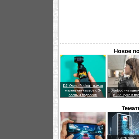
Новое по
DJI Osmo Pocket - самая
маленькая камера с 3-
Bluetooth-наушни
осевым подвесом
BT221i уже в пр
Темат
В 2026 году G