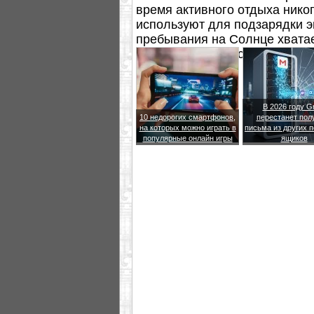
время активного отдыха никог
используют для подзарядки э
пребывания на Солнце хватае
радио, которое, кстати, тоже 
В 2026 году G
10 недорогих смартфонов,
перестанет пол
на которых можно играть в
письма из других 
популярные онлайн игры
ящиков