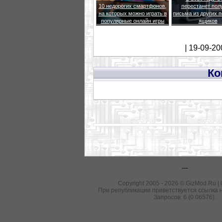
10 недорогих смартфонов,
перестанет пол
на которых можно играть в
письма из других 
популярные онлайн игры
ящиков
| 19-09-20
Ко
---
Copyright 2005 - 2026 © GizMod.Ru |
При републикации приветствуется ссылка н
Запросов: 6 (0.06576).