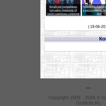
Китайские провайдеры
Нейросеть Алиса 
случайно приютили 18
в мессенджеры Te
тысяч хакерских серверов
Max
| 19-06-20
Ко
---
Copyright 2005 - 2026 © G
GizMobi.Ru