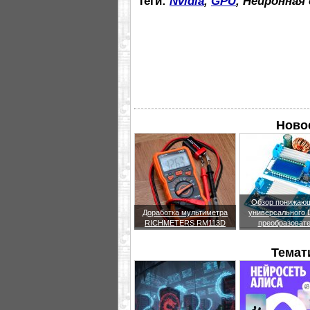
Теги:
Nvidia
,
GPU
, Нейронная
Новое
Обзор понижающ
Доработка мультиметра
универсального
RICHMETERS RM113D
преобразоват
Темат