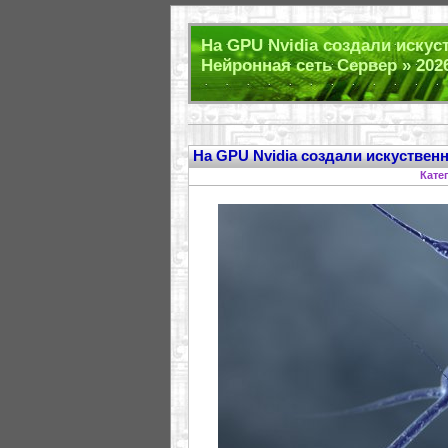
На GPU Nvidia создали искус
Нейронная сеть Сервер » 202
На GPU Nvidia создали искуствен
Кате