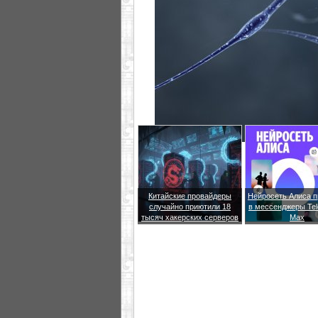
Китайские провайдеры
Нейросеть Алиса п
случайно приютили 18
в мессенджеры Tel
тысяч хакерских серверов
Max