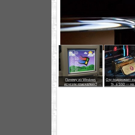
Почему из Windows
Озу подорожает е
исчезли «пасхалки»?
%, а SSD — на