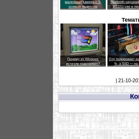
маленькая камера с 3-
Bluetooth-наушни
осевым подвесом
BT221i уже в пр
Темат
Почему из Windows
Озу подорожает е
исчезли «пасхалки»?
%, а SSD — на
| 21-10-20
Ко