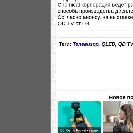
Chemical корпорация ведет р
способа производства диспле
Согласно анонсу, на выставк
QD TV от LG.
Теги:
Телевизор
, QLED, QD T
Новое по
DJI Osmo Pocket - самая