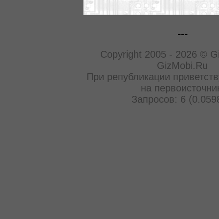
---
Copyright 2005 - 2026 © G
GizMobi.Ru
При републикации приветств
на первоисточни
Запросов: 6 (0.059