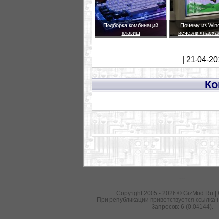
Подборка комбинаций
Почему из Win
клавиш
исчезли «пасха
| 21-04-20
Ко
---
Copyright 2005 - 2026 © GizMod.Ru |
При републикации приветствуется ссылка н
Запросов: 6 (0.04144).