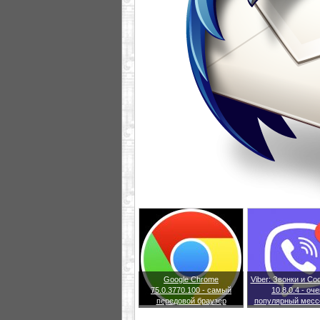
Google Chrome
Viber: Звонки и С
75.0.3770.100 - самый
10.8.0.4 - оч
передовой браузер
популярный месс