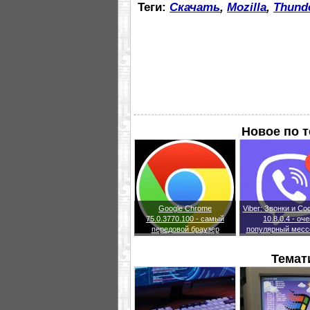
Теги:
Скачать
,
Mozilla
,
Thund
Новое по 
Google Chrome
Viber: Звонки и С
75.0.3770.100 - самый
10.8.0.4 - оч
передовой браузер
популярный месс
Темат