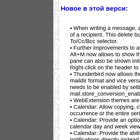
Новое в этой верси:
• When writing a message, a
of a recipient. This delete 
To/Cc/Bcc selector.
• Further improvements to 
Alt+M now allows to show t
pane can also be shown ini
Right-click on the header to 
• Thunderbird now allows th
maildir format and vice vers
needs to be enabled by sett
mail.store_conversion_enab
• WebExtension themes are 
• Calendar: Allow copying, cu
occurrence or the entire seri
• Calendar: Provide an option
calendar day and week view
• Calendar: Provide the abil
notifications directly instea