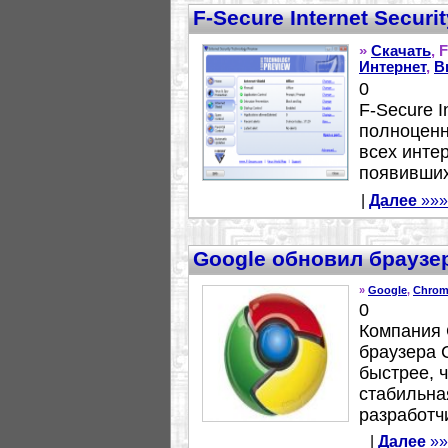
F-Secure Internet Securit
»
Скачать
, 
Интернет
,
В
0
F-Secure I
полноценн
всех интер
появившихс
|
Далее
»»»
Google обновил браузе
»
Google
,
Chrom
0
Компания 
браузера 
быстрее, 
стабильна
разработчи
|
Далее
»»