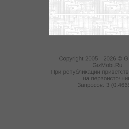
---
Copyright 2005 - 2026 © G
GizMobi.Ru
При републикации приветств
на первоисточни
Запросов: 3 (0.466