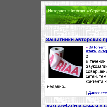
Интернет » internet » Страниц
Защитники авторских пр
»
BitTorrent
Атака
,
Инте
0
В течении
Звукозапи
совершени
сетей, те
контента 
недавно...
|
Далее
»»»
AVG Anti-Virus Free 9.0.