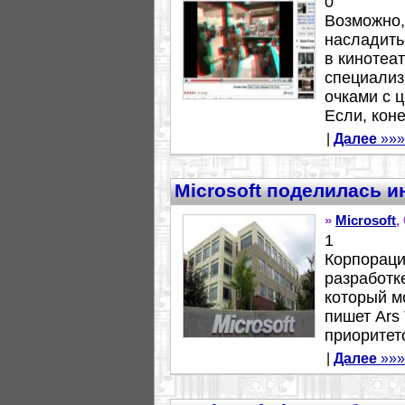
0
Возможно,
насладить
в кинотеа
специализ
очками с ц
Если, коне
|
Далее
»»»
Microsoft поделилась 
»
Microsoft
,
1
Корпораци
разработк
который мо
пишет Ars
приоритето
|
Далее
»»»