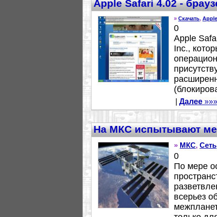
Apple Safari 4.02 - брау
»
Скачать
,
Appl
0
Apple Safa
Inc., кот
операцион
присутств
расширенн
(блокиров
|
Далее
»»
На МКС испытывают ме
»
МКС
,
Сеть
0
По мере о
пространс
разветвле
всерьез о
межпланет