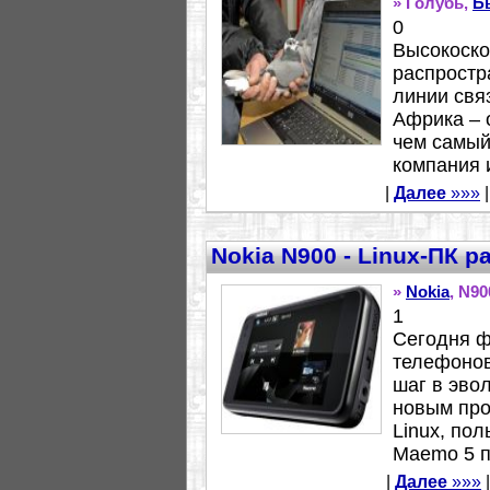
» Голубь,
Б
0
Высокоско
распрост
линии свя
Африка – 
чем самый
компания 
|
Далее
»»»
|
Nokia N900 - Linux-ПК 
»
Nokia
, N90
1
Сегодня ф
телефонов
шаг в эво
новым про
Linux, по
Maemo 5 п
|
Далее
»»»
|