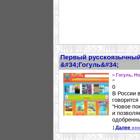
Первый русскоязычный
&#34;Гогуль&#34;
» Гогуль, Н
»
0
В России 
говорится
"Новое по
и позволя
одобренны
|
Далее
»»»