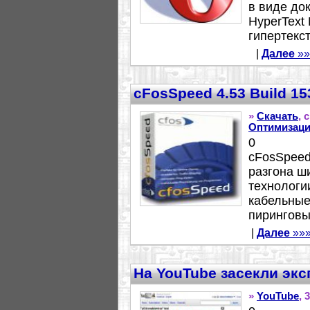
в виде до
HyperText
гипертекст
|
Далее
»»
cFosSpeed 4.53 Build 15
»
Скачать
, 
Оптимизац
0
cFosSpeed
разгона ш
технологии
кабельные
пиринговые
|
Далее
»»
На YouTube засекли эк
»
YouTube
, 