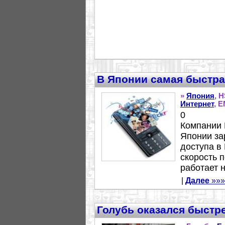
В Японии самая быстра
»
Япония
, 
Интернет
, E
0
Компании 
Японии за
доступа в
скорость 
работает н
|
Далее
»»»
Голубь оказался быстр