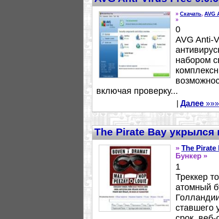
»
Скачать
,
AVG A
»
0
AVG Anti-V
антивирус
набором с
комплексн
возможнос
включая проверку...
|
Далее
»»»
The Pirate Bay укрылся
»
The Pirate
Бункер »
1
Треккер т
атомный б
Голландии
ставшего 
срок, веб