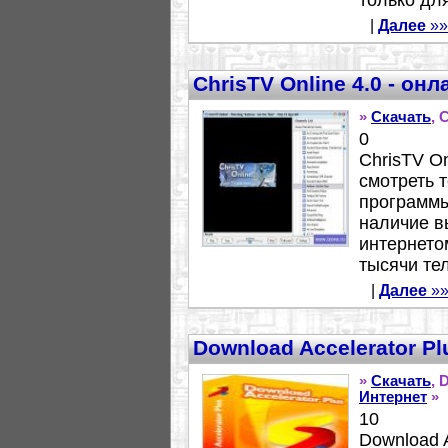
только для
|
Далее
»»
ChrisTV Online 4.0 - он
»
Скачать
, 
0
ChrisTV On
смотреть 
программы
наличие в
интернето
тысячи тел
|
Далее
»»
Download Accelerator Pl
»
Скачать
, 
Интернет
»
10
Download A