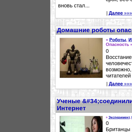
вновь стал...
|
Далее
»»»
Домашние роботы опа
»
Роботы
,
И
Опасность 
0
Восстание
человечес
возможно,
читателей 
|
Далее
»»»
Ученые &#34;соединили
Интернет
»
Эксперимент
,
0
Британцы 