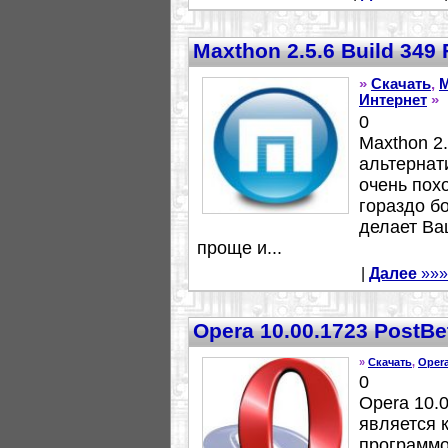
Maxthon 2.5.6 Build 349
»
Скачать
,
M
Интернет
»
0
Maxthon 2.
альтернат
очень похо
гораздо б
делает Ва
проще и...
|
Далее
»»»
Opera 10.00.1723 PostBe
»
Скачать
,
Oper
0
Opera 10.0
является 
программ