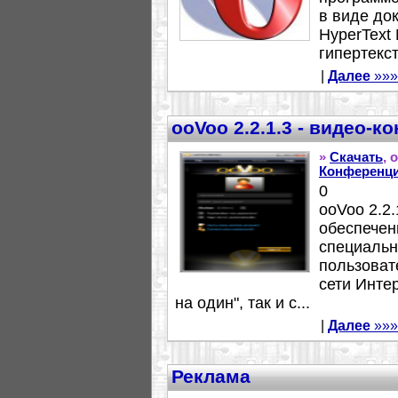
в виде до
HyperText
гипертекст
|
Далее
»»»
ooVoo 2.2.1.3 - видео-
»
Скачать
, 
Конференц
0
ooVoo 2.2
обеспечен
специальн
пользоват
сети Инте
на один", так и с...
|
Далее
»»»
Реклама