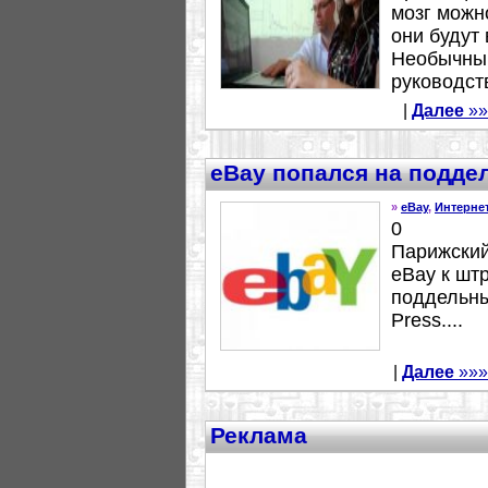
мозг можно
они будут
Необычный
руководст
|
Далее
»»
eBay попался на подде
»
eBay
,
Интерне
0
Парижский
eBay к шт
поддельны
Press....
|
Далее
»»»
Реклама