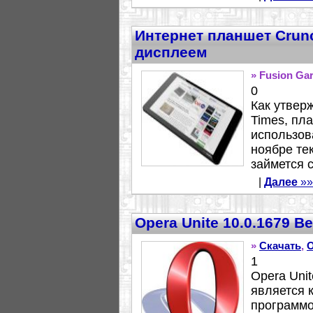
Интернет планшет Crun
дисплеем
» Fusion Ga
0
Как утверж
Times, пл
использов
ноябре те
займется с
|
Далее
»»
Opera Unite 10.0.1679 B
»
Скачать
,
O
1
Opera Unit
является 
программ