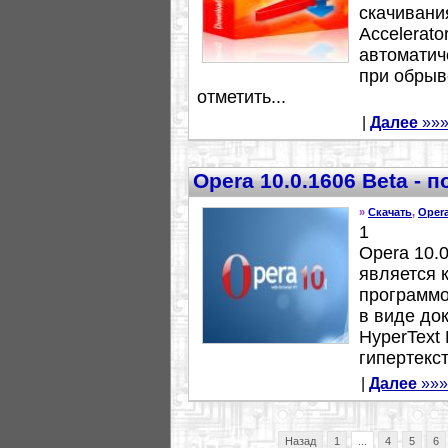
скачивани
Accelerato
автоматич
при обрыв
отметить...
|
Далее
»»
Opera 10.0.1606 Beta -
»
Скачать
,
Oper
1
Opera 10.0
является 
программ
в виде до
HyperText
гипертекст
|
Далее
»»»
Назад
1
...
4
5
6