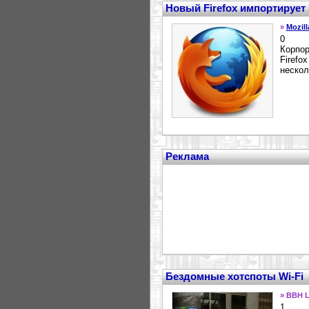
Новый Firefox импортирует
»
Mozill
0
Корпор
Firefo
нескол
Реклама
Бездомные хотспоты Wi-Fi
» BBH L
1