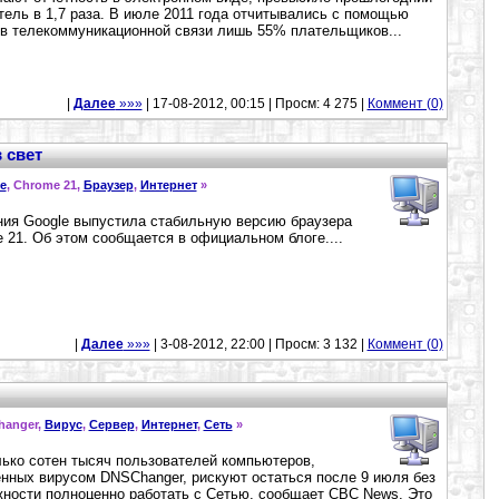
тель в 1,7 раза. В июле 2011 года отчитывались с помощью
в телекоммуникационной связи лишь 55% плательщиков...
|
Далее
»»»
| 17-08-2012, 00:15 | Просм: 4 275 |
Коммент (0)
 свет
e
, Chrome 21,
Браузер
,
Интернет
»
ия Google выпустила стабильную версию браузера
 21. Об этом сообщается в официальном блоге....
|
Далее
»»»
| 3-08-2012, 22:00 | Просм: 3 132 |
Коммент (0)
hanger,
Вирус
,
Сервер
,
Интернет
,
Сеть
»
ько сотен тысяч пользователей компьютеров,
нных вирусом DNSChanger, рискуют остаться после 9 июля без
ности полноценно работать с Сетью, сообщает CBC News. Это