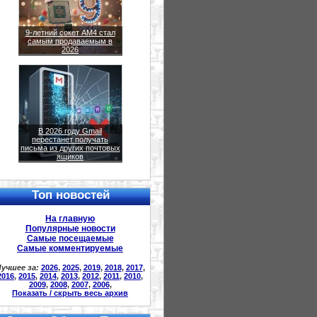
9-летний сокет AM4 стал
самым продаваемым в
2026
В 2026 году Gmail
перестанет получать
письма из других почтовых
ящиков
Топ новостей
На главную
Популярные новости
Самые посещаемые
Самые комментируемые
учшее за:
2026
,
2025
,
2019
,
2018
,
2017
,
2016
,
2015
,
2014
,
2013
,
2012
,
2011
,
2010
,
2009
,
2008
,
2007
,
2006
,
Показать / скрыть весь архив