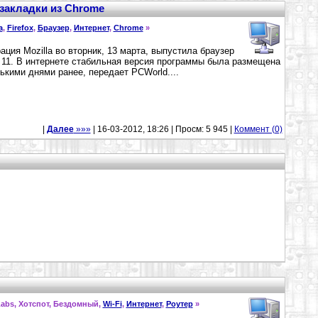
 закладки из Chrome
a
,
Firefox
,
Браузер
,
Интернет
,
Chrome
»
ация Mozilla во вторник, 13 марта, выпустила браузер
x 11. В интернете стабильная версия программы была размещена
ькими днями ранее, передает PCWorld....
|
Далее
»»»
| 16-03-2012, 18:26 | Просм: 5 945 |
Коммент (0)
abs, Хотспот, Бездомный,
Wi-Fi
,
Интернет
,
Роутер
»