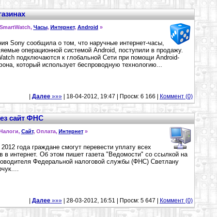
газинах
 SmartWatch,
Часы
,
Интернет
,
Android
»
ия Sony сообщила о том, что наручные интернет-часы,
яемые операционной системой Android, поступили в продажу.
atch подключаются к глобальной Сети при помощи Android-
она, который использует беспроводную технологию...
|
Далее
»»»
| 18-04-2012, 19:47 | Просм: 6 166 |
Коммент (0)
ез сайт ФНС
 Налоги,
Сайт
, Оплата,
Интернет
»
 2012 года граждане смогут перевести уплату всех
в в интернет. Об этом пишет газета "Ведомости" со ссылкой на
оводителя Федеральной налоговой службы (ФНС) Светлану
чук....
|
Далее
»»»
| 28-03-2012, 16:51 | Просм: 5 647 |
Коммент (0)