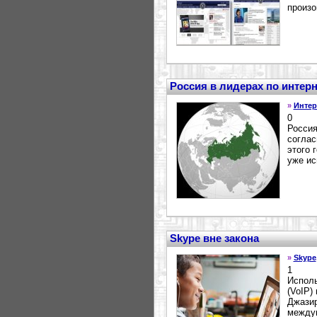
произо
Россия в лидерах по интер
»
Интер
0
Россия
соглас
этого 
уже ис
Skype вне закона
»
Skype
1
Исполь
(VoIP)
Джазир
междун