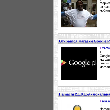
Маркет
из аме
мобиль
Открылся магазин Google P
»
Магаз
1
Google
магази
гласит
магази
Hamachi 2.1.0.159 - локальн
»
Скача
0
Hamach