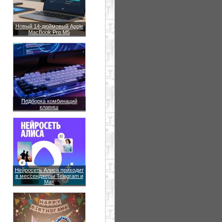
Новый 14-дюймовый Apple
MacBook Pro M5
Подборка комбинаций
клавиш
Нейросеть Алиса приходит
в мессенджеры Telegram и
Max