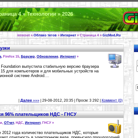
траница 4 » Технологии » 2026
internet »
Облако тегов
»
Интернет
» Страница 4 »
GizMod.Ru
рузки
a
, Firefox 15,
Браузер
,
Обновление
,
Интернет
»
a Foundation выпустила стабильную версию браузера
x 15 для компьютеров и для мобильных устройств на
ионной системе Android....
|
Далее
»»»
| 29-08-2012, 20:35 | Просм: 3 292 |
Коммент (0)
ся 96% плательщиков НДС - ГНСУ
ги,
ОТчет
, НДС,
Интернет
, ГНСУ »
 2012 года количество плательщиков НДС, которые
ают отчетность в электронном виде, превысило прошлогодний