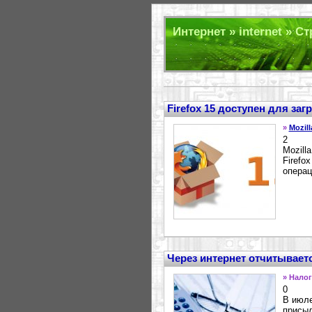
Интернет » internet » С
Firefox 15 доступен для заг
»
Mozill
2
Mozill
Firefo
операц
Через интернет отчитывает
» Нало
0
В июле
присыл