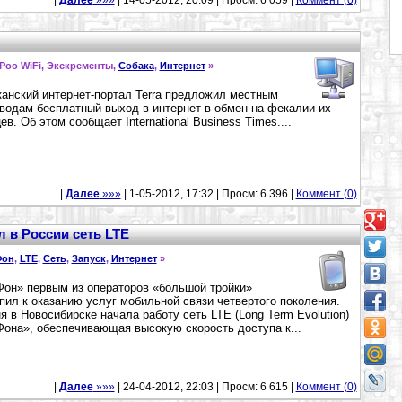
|
Далее
»»»
| 14-05-2012, 20:09 | Просм: 6 059 |
Коммент (0)
, Poo WiFi, Экскременты,
Собака
,
Интернет
»
анский интернет-портал Terra предложил местным
водам бесплатный выход в интернет в обмен на фекалии их
ев. Об этом сообщает International Business Times....
|
Далее
»»»
| 1-05-2012, 17:32 | Просм: 6 396 |
Коммент (0)
 в России сеть LTE
Фон
,
LTE
,
Сеть
,
Запуск
,
Интернет
»
он» первым из операторов «большой тройки»
пил к оказанию услуг мобильной связи четвертого поколения.
я в Новосибирске начала работу сеть LTE (Long Term Evolution)
она», обеспечивающая высокую скорость доступа к...
|
Далее
»»»
| 24-04-2012, 22:03 | Просм: 6 615 |
Коммент (0)