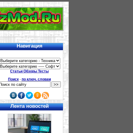
Навигация
Статьи Обзоры Тесты
Поиск
-
по ключ. словам
Лента новостей