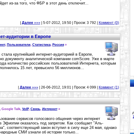
йдет из-за того, что ФБР в этот день отключит...
|
Далее
»»»
| 5-07-2012, 19:50 | Просм: 3 792 |
Коммент (0)
нет-аудитории в Европе
нет
,
Пользователи
,
Статистика
,
Россия
»
 стала крупнейшей интернет-аудиторией в Европе,
но документу аналитической компании comScore. Уже в марте
года количество российских пользователей Интернета, которым
полнилось 15 лет, превысило 56 миллионов...
|
Далее
»»»
| 26-06-2012, 19:01 | Просм: 4 099 |
Коммент (1)
, Google Talk,
VoIP
,
Связь
,
Интернет
»
Л
зование сервисов голосового общения через интернет
 в Эфиопии оказалось под запретом. Как сообщает "Аль-
а", соответствующий закон вступил в силу еще 24 мая, однако
ародные СМИ узнали об истории только...