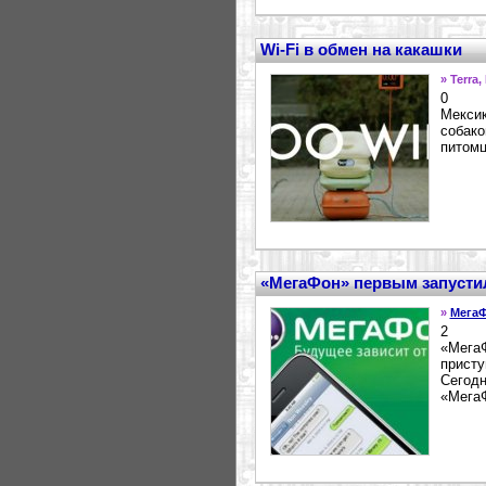
Wi-Fi в обмен на какашки
» Terra
0
Мексик
собако
питомц
«МегаФон» первым запустил
»
Мега
2
«МегаФ
присту
Сегодн
«МегаФ