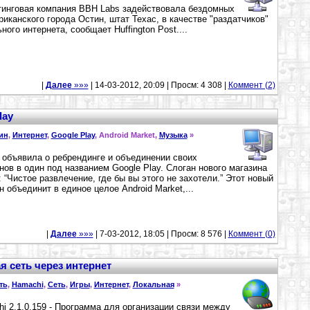
инговая компания BBH Labs задействовала бездомных
риканского города Остин, штат Техас, в качестве "раздатчиков"
ного интернета, сообщает Huffington Post....
|
Далее
»»»
| 14-03-2012, 20:09 | Просм: 4 308 |
Коммент (2)
lay
ин
,
Интернет
,
Google Play
, Android Market,
Музыка
»
 объявила о ребрендинге и объединении своих
нов в один под названием Google Play. Слоган нового магазина
: “Чистое развлечение, где бы вы этого не захотели.” Этот новый
н объединит в единое целое Android Market,...
|
Далее
»»»
| 7-03-2012, 18:05 | Просм: 8 576 |
Коммент (0)
ая сеть через интернет
ть
,
Hamachi
,
Сеть
,
Игры
,
Интернет
,
Локальная
»
i 2.1.0.159 - Программа для организации связи между