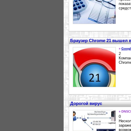
показа
средст
Браузер Chrome 21 вышел в
»
Googl
2
Компан
Chrome
Дорогой вирус
» DNSC
0
Нескол
зараже
возмож