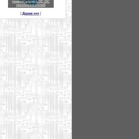
универсального DC-DC
преобразователей
[
Далее »»»
]