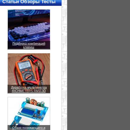
Статьи Обзоры Тесты
Подборка комбинаций
клавиш
Доработка мультиметра
RICHMETERS RM113D
Обзор понижающего и