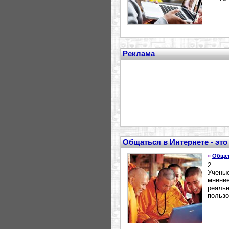
Реклама
Общаться в Интернете - эт
»
Обще
2
Ученые
мнение
реальн
пользо