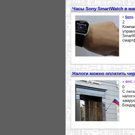
Часы Sony SmartWatch в ма
»
Sony
,
2
Компан
управл
SmartW
смартф
Налоги можно оплатить чер
» ФНС,
0
С лета
налого
замрук
Бондар