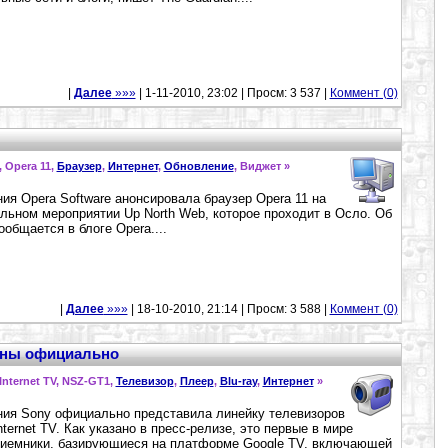
|
Далее
»»»
| 1-11-2010, 23:02 | Просм: 3 537 |
Коммент (0)
, Opera 11,
Браузер
,
Интернет
,
Обновление
, Виджет »
ия Opera Software анонсировала браузер Opera 11 на
льном мероприятии Up North Web, которое проходит в Осло. Об
ообщается в блоге Opera....
|
Далее
»»»
| 18-10-2010, 21:14 | Просм: 3 588 |
Коммент (0)
лены официально
 Internet TV, NSZ-GT1,
Телевизор
,
Плеер
,
Blu-ray
,
Интернет
»
ия Sony официально представила линейку телевизоров
nternet TV. Как указано в пресс-релизе, это первые в мире
иемники, базирующиеся на платформе Google TV, включающей