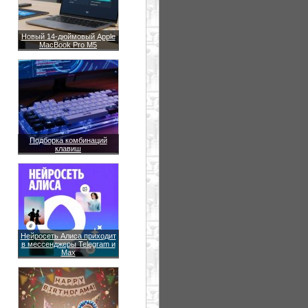
Новый 14-дюймовый Apple
MacBook Pro M5
Подборка комбинаций
клавиш
Нейросеть Алиса приходит
в мессенджеры Telegram и
Max