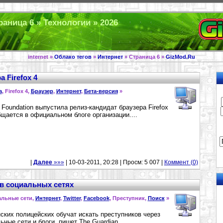
траница 6 » Технологии » 2026
internet »
Облако тегов
»
Интернет
» Страница 6 »
GizMod.Ru
 Firefox 4
a
, Firefox 4,
Браузер
,
Интернет
,
Бета-версия
»
a Foundation выпустила релиз-кандидат браузера Firefox
бщается в официальном блоге организации....
|
Далее
»»»
| 10-03-2011, 20:28 | Просм: 5 007 |
Коммент (0)
 в социальных сетях
альные сети,
Интернет
,
Twitter
,
Facebook
, Преступник,
Поиск
»
ских полицейских обучат искать преступников через
ьные сети и блоги, пишет The Guardian....