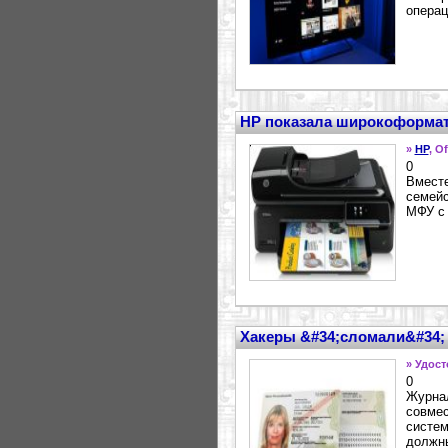
операц
HP показала широкоформат
»
HP
, O
0
Вместе
семейс
МФУ с 
Хакеры &#34;сломали&#34;
» Удос
0
Журнал
совмес
систем
должны