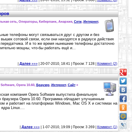
|
Далее
»»»
| 26-07-2010, 15:52 | Просм: 3 868 |
Коммент (0)
оров
льная сеть, Операторы, Киберпанк, Анархия,
Сети
,
Интернет
,
ные телефоны могут связываться друг с другом и без
 вышек сотовой связи, если они находятся в радиусе действия
 передатчика. И в то же время нынешние телефоны достаточно
ительно мощны, что-бы работать ещё и...
|
Далее
»»»
| 20-07-2010, 18:41 | Просм: 7 128 |
Коммент (2)
 Software, Opera 10.60,
Браузер
,
Интернет
,
Сайт
»
ская компания Opera Software выпустила финальную
 браузера Opera 10.60. Программа обладает улучшенным
ом и работает на платформах Windows, Mac OS X и системах на
ядра Linux....
|
Далее
»»»
| 1-07-2010, 19:09 | Просм: 3 269 |
Коммент (1)