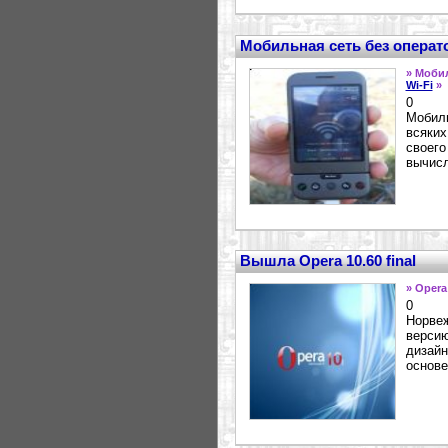
Мобильная сеть без операт
» Моби
Wi-Fi
»
0
Мобиль
всяких
своего
вычисл
Вышла Opera 10.60 final
» Opera
0
Норвеж
версию
дизайн
основе 