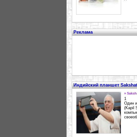
Реклама
Индийский планшет Sakshat
» Saksh
1
Один и
(Kapil
компью
своеоб