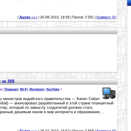
|
Далее
»»»
| 26-08-2010, 18:58 | Просм: 3 591 |
Коммент (0)
 за 35$
at,
Планшет
,
Wi-Fi
,
Интернет
,
YouTube
»
з министров индийского правительства — Капил Сибал
 Sibal) — анонсировал разработанный в этой стране планшетный
тер, который по замыслу создателей должен стать
разным дешевым окном в мир интернета и образования,...