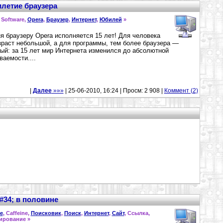
илетие браузера
 Software,
Opera
,
Браузер
,
Интернет
,
Юбилей
»
я браузеру Opera исполняется 15 лет! Для человека
зраст небольшой, а для программы, тем более браузера —
ый: за 15 лет мир Интернета изменился до абсолютной
ваемости....
|
Далее
»»»
| 25-06-2010, 16:24 | Просм: 2 908 |
Коммент (2)
34; в половине
e
, Caffeine,
Поисковик
,
Поиск
,
Интернет
,
Сайт
, Ссылка,
ирование »