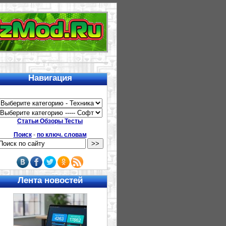
Навигация
Статьи Обзоры Тесты
Поиск
-
по ключ. словам
Лента новостей