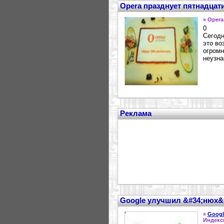
Opera празднует пятнадцат
» Opera
0
Сегодн
это во
огромн
неузна
Реклама
Google улучшил &#34;нюх&#
»
Googl
Индекс