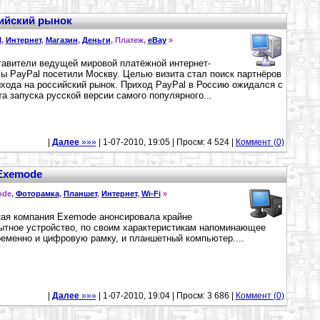
сийский рынок
l
,
Интернет
,
Магазин
,
Деньги
, Платеж,
eBay
»
авители ведущей мировой платёжной интернет-
ы PayPal посетили Москву. Целью визита стал поиск партнёров
хода на российский рынок. Приход PayPal в Россию ожидался с
а запуска русской версии самого популярного...
|
Далее
»»»
| 1-07-2010, 19:05 | Просм: 4 524 |
Коммент (0)
Exemode
ode,
Фоторамка
,
Планшет
,
Интернет
,
Wi-Fi
»
ая компания Exemode анонсировала крайне
тное устройство, по своим характеристикам напоминающее
еменно и цифровую рамку, и планшетный компьютер....
|
Далее
»»»
| 1-07-2010, 19:04 | Просм: 3 686 |
Коммент (0)