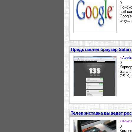
0
Поиско
веб-са
Google
актуал
Представлен браузер Safari 
»
Apple
0
Корпор
Safari
OS X, 
Телеприставка выведет рос
» Комст
0
Компан