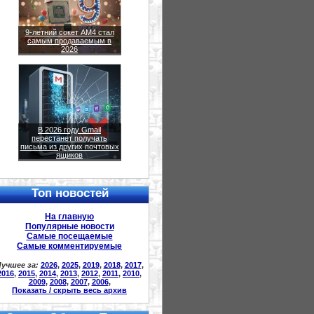
9-летний сокет AM4 стал
самым продаваемым в
2026
В 2026 году Gmail
перестанет получать
письма из других почтовых
ящиков
Топ новостей
На главную
Популярные новости
Самые посещаемые
Самые комментируемые
учшее за:
2026
,
2025
,
2019
,
2018
,
2017
,
2016
,
2015
,
2014
,
2013
,
2012
,
2011
,
2010
,
2009
,
2008
,
2007
,
2006
,
Показать / скрыть весь архив