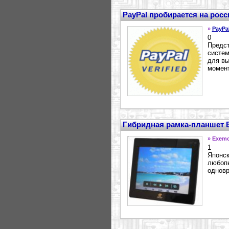
PayPal пробирается на рос
»
PayPa
0
Предст
систем
для вы
момент
Гибридная рамка-планшет 
» Exem
1
Японск
любопы
одновр