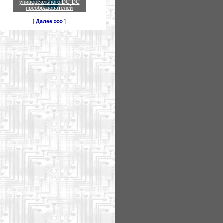
универсального DC-DC
преобразователей
[
Далее »»»
]