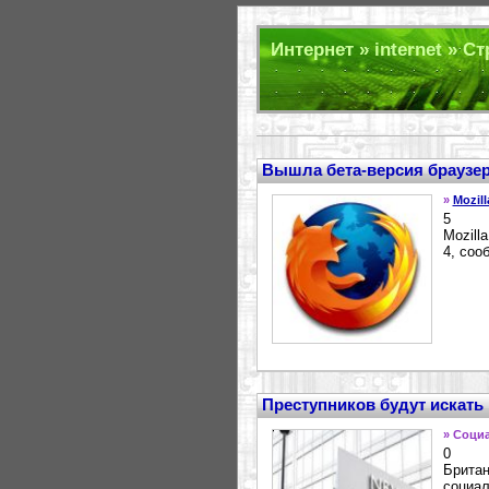
Интернет » internet » С
Вышла бета-версия браузера
»
Mozill
5
Mozill
4, соо
Преступников будут искать
» Соци
0
Британ
социал