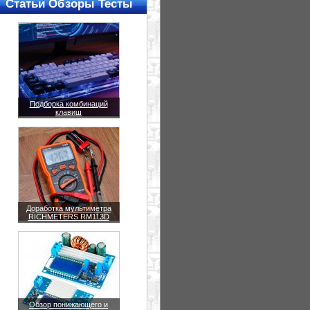
Статьи Обзоры Тесты
Подборка комбинаций
клавиш
Доработка мультиметра
RICHMETERS RM113D
Обзор понижающего и