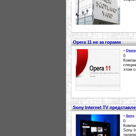
Opera 11 не за горами
»
Opera
0
Компан
специа
этом с
Sony Internet TV представ
»
Sony
,
0
Компан
Sony I
телепр