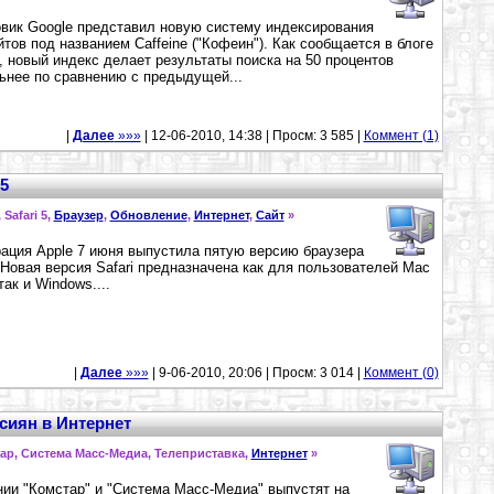
вик Google представил новую систему индексирования
йтов под названием Caffeine ("Кофеин"). Как сообщается в блоге
, новый индекс делает результаты поиска на 50 процентов
ьнее по сравнению с предыдущей...
|
Далее
»»»
| 12-06-2010, 14:38 | Просм: 3 585 |
Коммент (1)
5
, Safari 5,
Браузер
,
Обновление
,
Интернет
,
Сайт
»
ация Apple 7 июня выпустила пятую версию браузера
. Новая версия Safari предназначена как для пользователей Mac
так и Windows....
|
Далее
»»»
| 9-06-2010, 20:06 | Просм: 3 014 |
Коммент (0)
сиян в Интернет
ар, Система Масс-Медиа, Телеприставка,
Интернет
»
ии "Комстар" и "Система Масс-Медиа" выпустят на