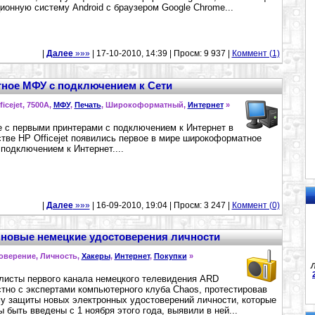
ионную систему Android с браузером Google Chrome...
|
Далее
»»»
| 17-10-2010, 14:39 | Просм: 9 937 |
Коммент (1)
ное МФУ с подключением к Сети
fficejet, 7500A,
МФУ
,
Печать
, Широкоформатный,
Интернет
»
 с первыми принтерами с подключением к Интернет в
тве HP Officejet появились первое в мире широкоформатное
подключением к Интернет....
|
Далее
»»»
| 16-09-2010, 19:04 | Просм: 3 247 |
Коммент (0)
 новые немецкие удостоверения личности
товерение, Личность,
Хакеры
,
Интернет
,
Покупки
»
Л
исты первого канала немецкого телевидения ARD
тно с экспертами компьютерного клуба Chaos, протестировав
у защиты новых электронных удостоверений личности, которые
 быть введены с 1 ноября этого года, выявили в ней...