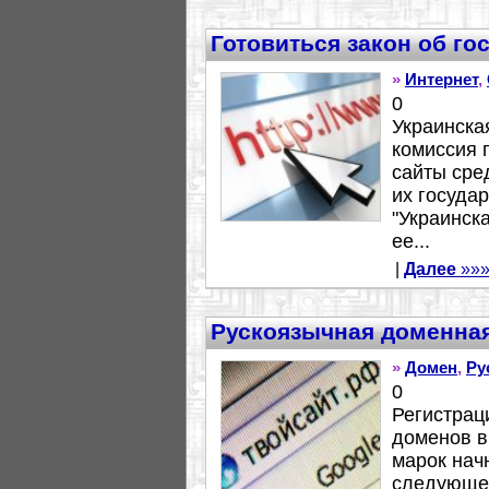
Готовиться закон об го
»
Интернет
,
0
Украинска
комиссия 
сайты сре
их госуда
"Украинск
ее...
|
Далее
»»
Рускоязычная доменная
»
Домен
,
Ру
0
Регистрац
доменов в
марок нач
следующег