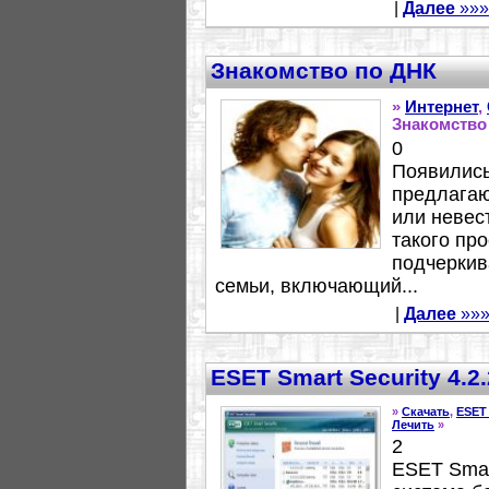
|
Далее
»»»
Знакомство по ДНК
»
Интернет
,
Знакомство
0
Появились
предлагаю
или невес
такого пр
подчеркив
семьи, включающий...
|
Далее
»»
ESET Smart Security 4.2
»
Скачать
,
ESET 
Лечить
»
2
ESET Smart