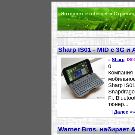
Интернет » internet » Страниц
Sharp IS01 - MID с 3G и 
»
Sharp
, IS0
0
Компания 
мобильное 
Sharp IS0
Snapdragon
Fi, Blueto
тюнер...
|
Далее
»»
Warner Bros. набирает