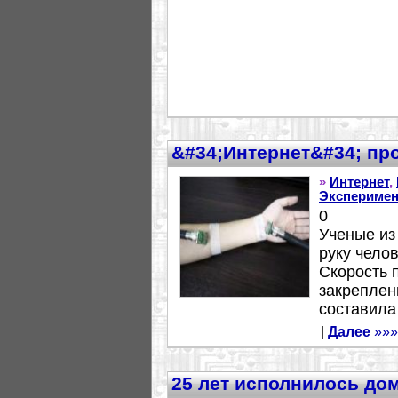
&#34;Интернет&#34; про
»
Интернет
,
Эксперимен
0
Ученые из
руку челов
Скорость 
закреплен
составила 
|
Далее
»»»
25 лет исполнилось до