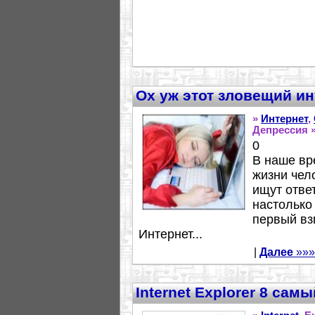
Ох уж этот зловещий ин
»
Интернет
,
Депрессия 
0
В наше вр
жизни чел
ищут отве
настолько
первый вз
Интернет...
|
Далее
»»»
Internet Explorer 8 са