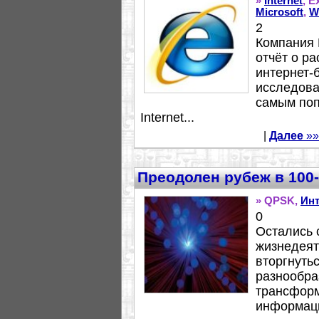
»
Internet
, E
Microsoft
,
W
2
Компания 
отчёт о р
интернет-
исследова
самым поп
Internet...
|
Далее
»»
Преодолен рубеж в 100-
» QPSK,
Инт
0
Остались 
жизнедеят
вторгнуть
разнообра
трансформ
информаци