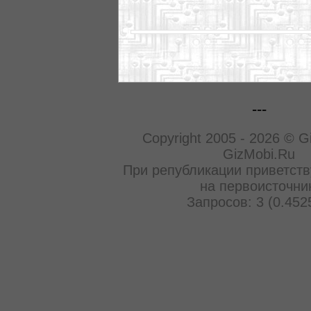
---
Copyright 2005 - 2026 © G
GizMobi.Ru
При републикации приветств
на первоисточни
Запросов: 3 (0.452