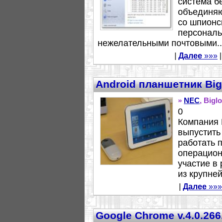
система б
объединяю
со шпионс
персональ
нежелательными почтовыми..
|
Далее
»»»
|
Android планшетник Big
»
NEC
, Bigl
0
Компания 
выпустить
работать 
операцион
участие в
из крупне
|
Далее
»»»
Google Chrome v.4.0.266