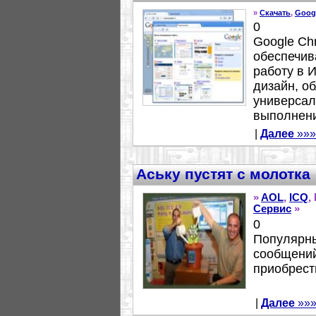
»
Скачать
,
Goog
0
Google Chr
обеспечив
работу в 
дизайн, о
универсал
выполнени
|
Далее
»»»
Аську пустят с молотка
»
AOL
,
ICQ
,
Сервис
»
0
Популярны
сообщений
приобрести
|
Далее
»»