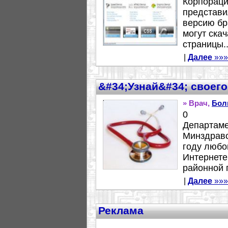
Корпораци
представи
версию бра
могут ска
страницы..
|
Далее
»»»
&#34;Узнай&#34; своего
» Врач,
Бол
0
Департам
Минздравс
году любо
Интернете
районной 
|
Далее
»»»
Реклама