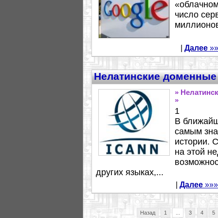
«облачном
число сер
миллионов.
|
Далее
»»
Нелатинские доменные 
» Нелатинс
»
1
В ближайш
самым зна
истории. 
на этой н
возможнос
других языках,...
|
Далее
»»»
Назад
1
...
3
4
5