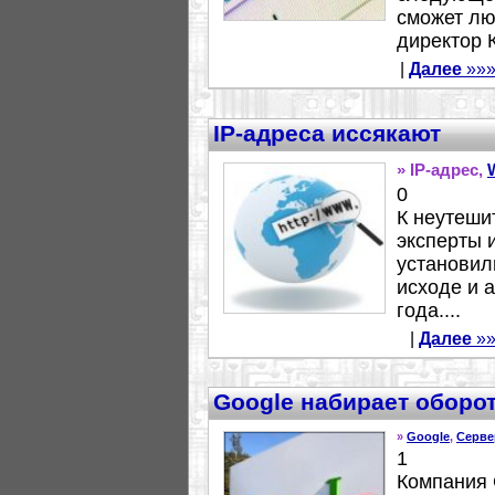
сможет лю
директор 
|
Далее
»»
IP-адреса иссякают
» IP-адрес,
0
К неутеши
эксперты 
установил
исходе и 
года....
|
Далее
»»
Google набирает оборо
»
Google
,
Серве
1
Компания 