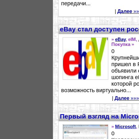
передачи...
|
Далее
»»
eBay стал доступен ро
»
eBay
, eIM,
Покупка »
0
Крупнейши
пришел в 
объявили 
шопинга eB
которой р
возможность виртуально...
|
Далее
»»»
Первый взгляд на Microso
»
Microsoft
,
0