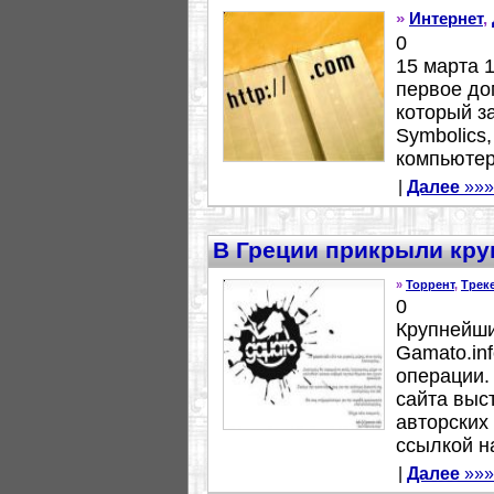
»
Интернет
,
0
15 марта 
первое до
который з
Symbolics
компьютер
|
Далее
»»»
В Греции прикрыли кру
»
Торрент
,
Трек
0
Крупнейши
Gamato.in
операции.
сайта выс
авторских 
ссылкой на
|
Далее
»»»