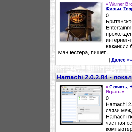
» Warner Br
Фильм
,
Тор
0
Британско
Entertain
прохожден
интернет-
вакансии 
Манчестера, пишет...
|
Далее
»»
Hamachi 2.0.2.84 - лока
»
Скачать
,
H
Играть »
0
Hamachi 2
связи меж
Hamachi п
частная с
компьютер