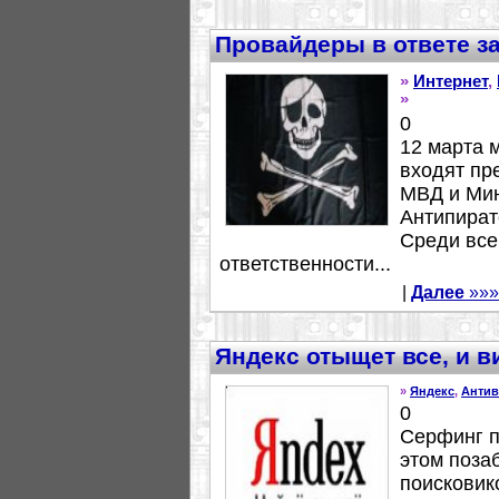
Провайдеры в ответе з
»
Интернет
,
»
0
12 марта 
входят пр
МВД и Мин
Антипират
Среди всег
ответственности...
|
Далее
»»»
Яндекс отыщет все, и в
»
Яндекс
,
Антив
0
Серфинг п
этом поза
поисковик