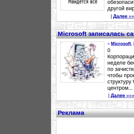
обезопаси
другой вир
|
Далее
»»
Microsoft записалась с
»
Microsoft
,
0
Корпораци
неделе бе
по зачистк
чтобы про
структуру
центром...
|
Далее
»»
Реклама