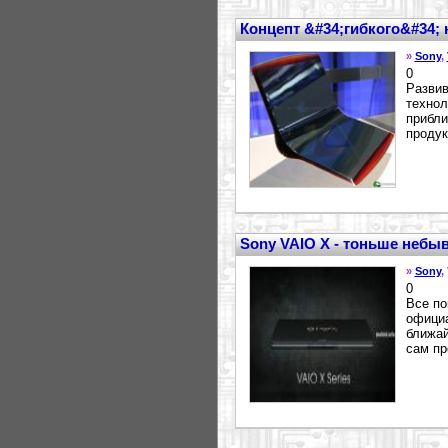
Концепт &#34;гибкого&#34; 
»
Sony
,
0
Развив
технол
прибли
продук
Sony VAIO X - тоньше небы
»
Sony
,
0
Все по
официа
ближай
сам пр