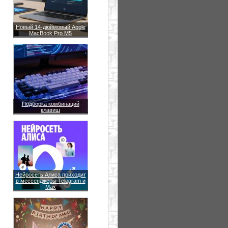
Новый 14-дюймовый Apple
MacBook Pro M5
Подборка комбинаций
клавиш
Нейросеть Алиса приходит
в мессенджеры Telegram и
Max