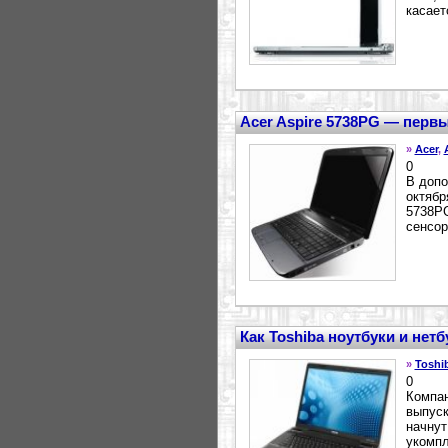
касает
Acer Aspire 5738PG — первы
»
Acer
,
0
В допо
октябр
5738PG
сенсор
Как Toshiba ноутбуки и нет
»
Toshi
0
Компан
выпуск
начнут
укомпл