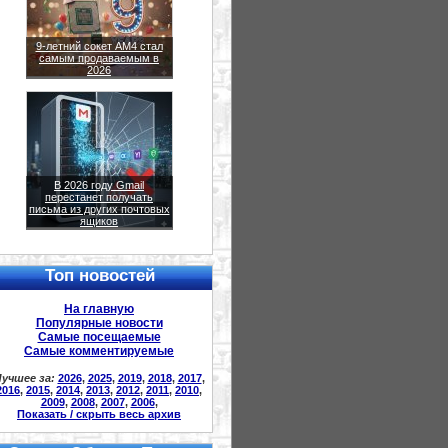
9-летний сокет AM4 стал
самым продаваемым в
2026
В 2026 году Gmail
перестанет получать
письма из других почтовых
ящиков
Топ новостей
На главную
Популярные новости
Самые посещаемые
Самые комментируемые
учшее за:
2026
,
2025
,
2019
,
2018
,
2017
,
2016
,
2015
,
2014
,
2013
,
2012
,
2011
,
2010
,
2009
,
2008
,
2007
,
2006
,
Показать / скрыть весь архив