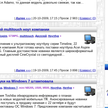
ся Adamo, то данная модель довольно свежая, так как...
|
Далее
»»»
| 20-10-2009, 17:15 | Просм: 2 983 |
Коммент (0)
й multitouch ноут компании
Aspire
, 5738PG,
multitouch
,
Дисплей
,
Ноутбук
»
лнение к ультратонкому ноутбуку серии Timeline, 22
я компания Acer готова начать поставки ноутбука Acer Aspire
. Главным достоинством новинки является широкоформатный
ный дисплей CineCrystal со светодиодной...
|
Далее
»»»
| 19-10-2009, 17:45 | Просм: 3 898 |
Коммент (0)
буки на Windows 7 штамповала
ba
,
Windows 7
, mini NB205, U500, M500,
Ноутбук
,
Нетбук
»
Л
ия Toshiba обнародовала информацию о планах
а новых моделей мобильных ПК. Анонсированные новинки
 поступать в продажу начиная с 22 октября и будут
ектованы ОС Windows 7. Предложение компании насчитывает