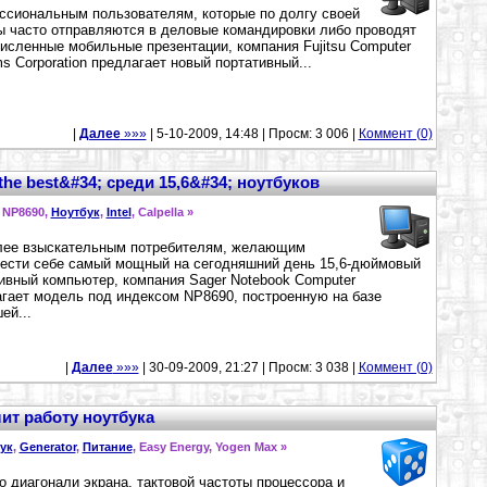
сиональным пользователям, которые по долгу своей
 часто отправляются в деловые командировки либо проводят
исленные мобильные презентации, компания Fujitsu Computer
s Corporation предлагает новый портативный...
|
Далее
»»»
| 5-10-2009, 14:48 | Просм: 3 006 |
Коммент (0)
 the best&#34; среди 15,6&#34; ноутбуков
, NP8690,
Ноутбук
,
Intel
, Calpella »
лее взыскательным потребителям, желающим
ести себе самый мощный на сегодняшний день 15,6-дюймовый
ивный компьютер, компания Sager Notebook Computer
гает модель под индексом NP8690, построенную на базе
ей...
|
Далее
»»»
| 30-09-2009, 21:27 | Просм: 3 038 |
Коммент (0)
ит работу ноутбука
ук
,
Generator
,
Питание
, Easy Energy, Yogen Max »
 диагонали экрана, тактовой частоты процессора и