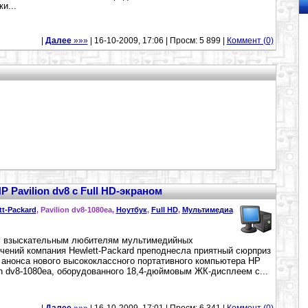
и...
|
Далее
»»»
| 16-10-2009, 17:06 | Просм: 5 899 |
Коммент (0)
Pavilion dv8 с Full HD-экраном
tt-Packard
, Pavilion dv8-1080ea,
Ноутбук
,
Full HD
,
Мультимедиа
 взыскательным любителям мультимедийных
чений компания Hewlett-Packard преподнесла приятный сюрприз
 анонса нового высококлассного портативного компьютера HP
on dv8-1080ea, оборудованного 18,4-дюймовым ЖК-дисплеем с...