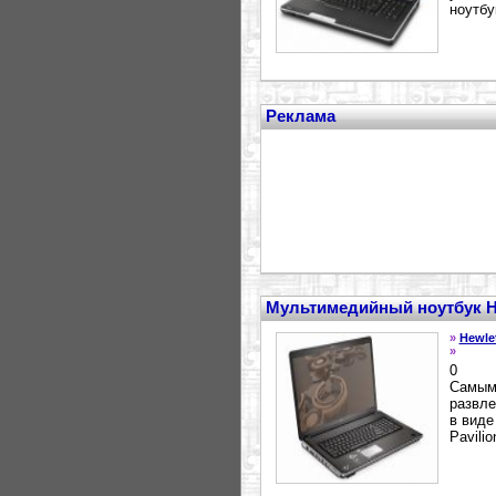
ноутбук
Реклама
Мультимедийный ноутбук HP 
»
Hewle
»
0
Самым
развле
в виде
Pavili