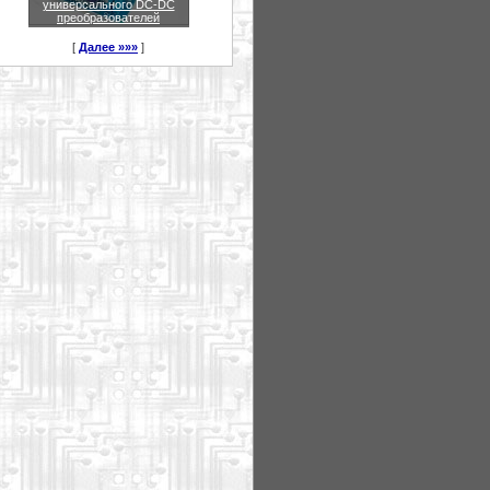
универсального DC-DC
преобразователей
[
Далее »»»
]