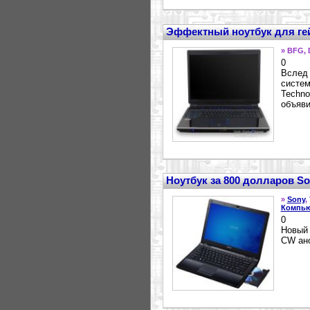
Эффектный ноутбук для ге
» BFG, 
0
Вслед 
систем
Techno
объяви
Ноутбук за 800 долларов S
»
Sony
,
Компью
0
Новый 
CW ано