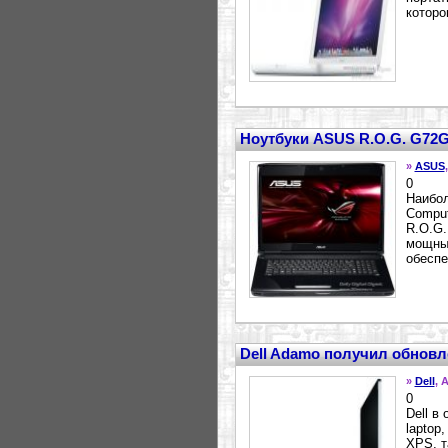
которо
Ноутбуки ASUS R.O.G. G72
»
ASUS
0
Наибо
Comput
R.O.G.
мощных
обеспе
Dell Adamo получил обновл
»
Dell
, 
0
Dell в
laptop
XPS, т