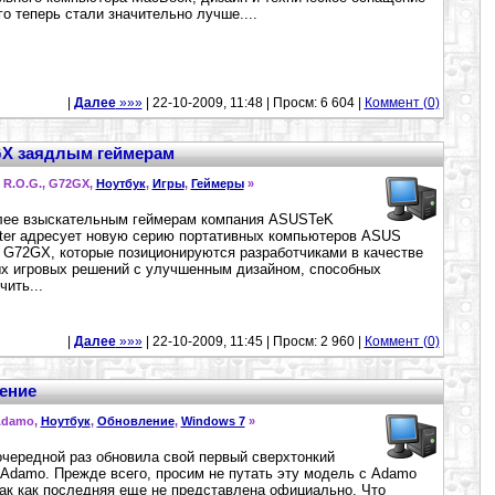
го теперь стали значительно лучше....
|
Далее
»»»
| 22-10-2009, 11:48 | Просм: 6 604 |
Коммент (0)
GX заядлым геймерам
, R.O.G., G72GX,
Ноутбук
,
Игры
,
Геймеры
»
лее взыскательным геймерам компания ASUSTeK
er адресует новую серию портативных компьютеров ASUS
 G72GX, которые позиционируются разработчиками в качестве
 игровых решений с улучшенным дизайном, способных
чить...
|
Далее
»»»
| 22-10-2009, 11:45 | Просм: 2 960 |
Коммент (0)
ение
Adamo,
Ноутбук
,
Обновление
,
Windows 7
»
 очередной раз обновила свой первый сверхтонкий
, Adamo. Прежде всего, просим не путать эту модель с Adamo
ак как последняя еще не представлена официально. Что