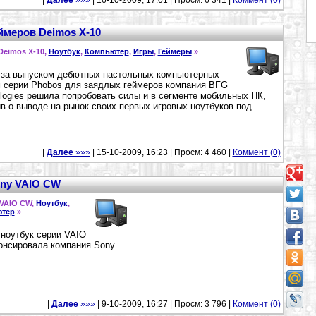
|
Далее
»»»
| 16-10-2009, 17:01 | Просм: 6 341 |
Коммент (0)
ймеров Deimos X-10
Deimos X-10,
Ноутбук
,
Компьютер
,
Игры
,
Геймеры
»
за выпуском дебютных настольных компьютерных
 серии Phobos для заядлых геймеров компания BFG
logies решила попробовать силы и в сегменте мобильных ПК,
в о выводе на рынок своих первых игровых ноутбуков под...
|
Далее
»»»
| 15-10-2009, 16:23 | Просм: 4 460 |
Коммент (0)
ony VAIO CW
 VAIO CW,
Ноутбук
,
тер
»
ноутбук серии VAIO
нсировала компания Sony....
|
Далее
»»»
| 9-10-2009, 16:27 | Просм: 3 796 |
Коммент (0)