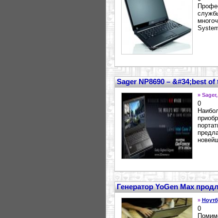
Профес
службы
многоч
System
Sager NP8690 – &#34;best of
» Sager
0
Наибо
приобр
портат
предла
новейш
Генератор YoGen Max продл
»
Ноутб
0
Помимо