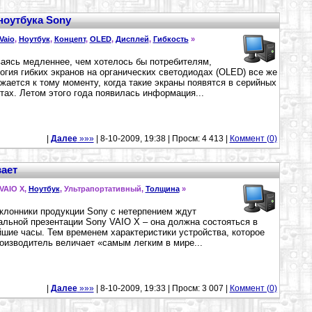
ноутбука Sony
Vaio
,
Ноутбук
,
Концепт
,
OLED
,
Дисплей
,
Гибкость
»
аясь медленнее, чем хотелось бы потребителям,
огия гибких экранов на органических светодиодах (OLED) все же
жается к тому моменту, когда такие экраны появятся в серийных
тах. Летом этого года появилась информация...
|
Далее
»»»
| 8-10-2009, 19:38 | Просм: 4 413 |
Коммент (0)
вает
 VAIO X,
Ноутбук
, Ультрапортативный,
Толщина
»
клонники продукции Sony с нетерпением ждут
льной презентации Sony VAIO X – она должна состояться в
шие часы. Тем временем характеристики устройства, которое
оизводитель величает «самым легким в мире...
|
Далее
»»»
| 8-10-2009, 19:33 | Просм: 3 007 |
Коммент (0)