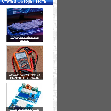
Статьи Обзоры Тесты
Подборка комбинаций
клавиш
Доработка мультиметра
RICHMETERS RM113D
Обзор понижающего и