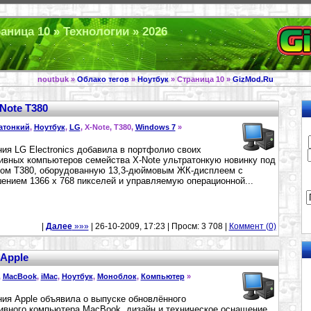
аница 10 » Технологии » 2026
noutbuk »
Облако тегов
»
Ноутбук
» Страница 10 »
GizMod.Ru
Note T380
атонкий
,
Ноутбук
,
LG
, X-Note, T380,
Windows 7
»
ия LG Electronics добавила в портфолио своих
ивных компьютеров семейства X-Note ультратонкую новинку под
ом T380, оборудованную 13,3-дюймовым ЖК-дисплеем с
ением 1366 x 768 пикселей и управляемую операционной...
|
Далее
»»»
| 26-10-2009, 17:23 | Просм: 3 708 |
Коммент (0)
 Apple
,
MacBook
,
iMac
,
Ноутбук
,
Моноблок
,
Компьютер
»
ия Apple объявила о выпуске обновлённого
ивного компьютера MacBook, дизайн и техническое оснащение