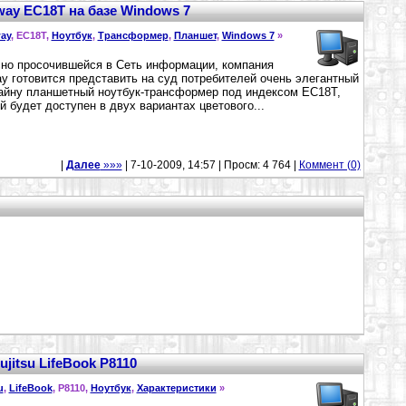
ay EC18T на базе Windows 7
ay
, EC18T,
Ноутбук
,
Трансформер
,
Планшет
,
Windows 7
»
но просочившейся в Сеть информации, компания
y готовится представить на суд потребителей очень элегантный
айну планшетный ноутбук-трансформер под индексом EC18T,
й будет доступен в двух вариантах цветового...
|
Далее
»»»
| 7-10-2009, 14:57 | Просм: 4 764 |
Коммент (0)
itsu LifeBook P8110
u
,
LifeBook
, P8110,
Ноутбук
,
Характеристики
»