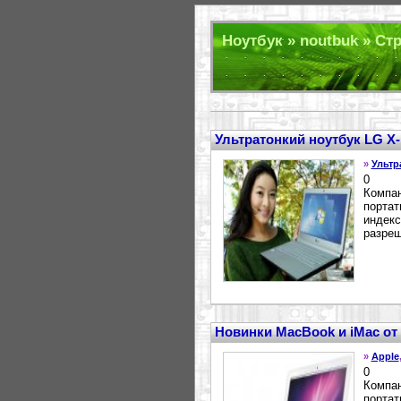
Ноутбук » noutbuk » Стр
Ультратонкий ноутбук LG X-
»
Ультр
0
Компан
портат
индекс
разреш
Новинки MacBook и iMac от
»
Apple
0
Компан
портат