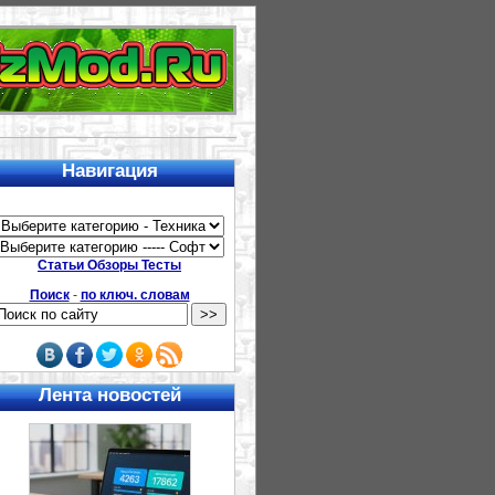
Навигация
Статьи Обзоры Тесты
Поиск
-
по ключ. словам
Лента новостей