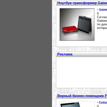
Ноутбук-трансформер Gatew
»
Gatew
0
Соглас
Gatewa
по диз
которы
Реклама
Верный бизнес-помощник Fuj
»
Fujits
0