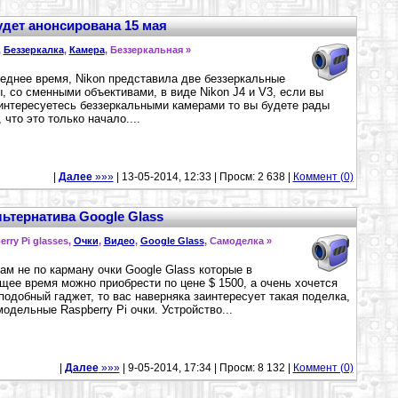
будет анонсирована 15 мая
,
Беззеркалка
,
Камера
, Беззеркальная »
еднее время, Nikon представила две беззеркальные
, со сменными объективами, в виде Nikon J4 и V3, если вы
интересуетесь беззеркальными камерами то вы будете рады
 что это только начало....
|
Далее
»»»
| 13-05-2014, 12:33 | Просм: 2 638 |
Коммент (0)
альтернатива Google Glass
erry Pi glasses,
Очки
,
Видео
,
Google Glass
, Самоделка »
ам не по карману очки Google Glass которые в
щее время можно приобрести по цене $ 1500, а очень хочется
подобный гаджет, то вас наверняка заинтересует такая поделка,
модельные Raspberry Pi очки. Устройство...
|
Далее
»»»
| 9-05-2014, 17:34 | Просм: 8 132 |
Коммент (0)