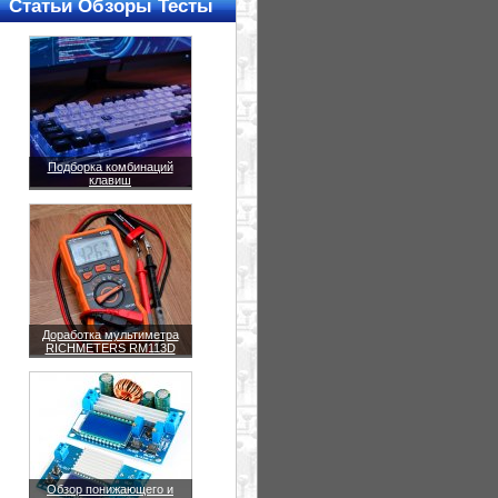
Статьи Обзоры Тесты
Подборка комбинаций
клавиш
Доработка мультиметра
RICHMETERS RM113D
Обзор понижающего и