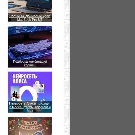
Новый 14-дюймовый Apple
MacBook Pro M5
Подборка комбинаций
клавиш
Нейросеть Алиса приходит
в мессенджеры Telegram и
Max