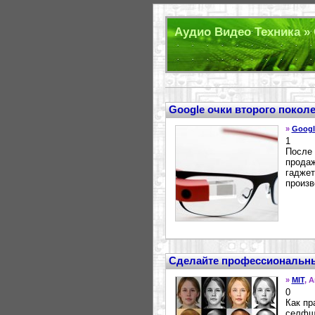
Аудио Видео Техника » 
Google очки второго покол
»
Googl
1
После 
продаж
гаджет
произв
Сделайте профессиональны
»
MIT
, 
0
Как пр
селфшо