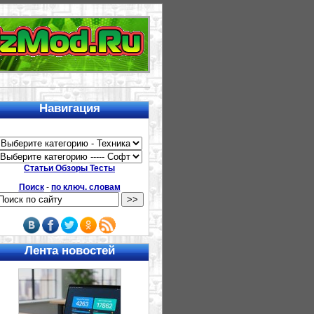
Навигация
Статьи Обзоры Тесты
Поиск
-
по ключ. словам
Лента новостей