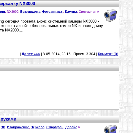
зеркалку NX3000
ung
, NX3000,
Беззеркалка
,
Фотоаппарат
,
Камера
, Системная »
g сегодня провела анонс системной камеры NX3000 -
жение в линейке беззеркальных камер NX и наследницу
та NX2000....
|
Далее
»»»
| 8-05-2014, 23:16 | Просм: 3 304 |
Коммент (0)
и руками
,
3D
,
Изображение
,
Зеркало
,
Смартфон
,
Девайс
»