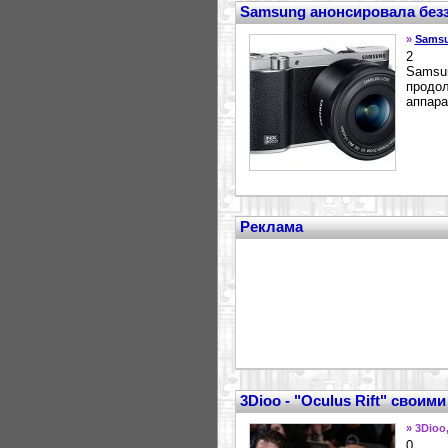
Samsung анонсировала без
»
Sams
2
Samsun
продол
аппара
Реклама
3Dioo - "Oculus Rift" своим
» 3Dioo
0