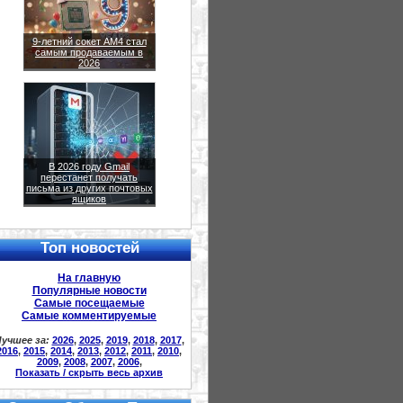
9-летний сокет AM4 стал
самым продаваемым в
2026
В 2026 году Gmail
перестанет получать
письма из других почтовых
ящиков
Топ новостей
На главную
Популярные новости
Самые посещаемые
Самые комментируемые
учшее за:
2026
,
2025
,
2019
,
2018
,
2017
,
2016
,
2015
,
2014
,
2013
,
2012
,
2011
,
2010
,
2009
,
2008
,
2007
,
2006
,
Показать / скрыть весь архив