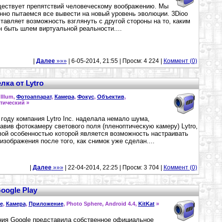
ествует препятствий человеческому воображению. Мы
нно пытаемся все вывести на новый уровень эволюции. 3Dioo
тавляет возможность взглянуть с другой стороны на то, каким
 быть шлем виртуальной реальности....
|
Далее
»»»
| 6-05-2014, 21:55 | Просм: 4 224 |
Коммент (0)
лка от Lytro
 Illum,
Фотоаппарат
,
Камера
,
Фокус
,
Объектив
,
тический »
 году компания Lytro Inc. наделала немало шума,
авив фотокамеру светового поля (пленоптическую камеру) Lytro,
ой особенностью которой является возможность настраивать
изображения после того, как снимок уже сделан....
|
Далее
»»»
| 22-04-2014, 22:25 | Просм: 3 704 |
Коммент (0)
oogle Play
e
,
Камера
,
Приложение
, Photo Sphere, Android 4.4,
KitKat
»
ия Google представила собственное официальное