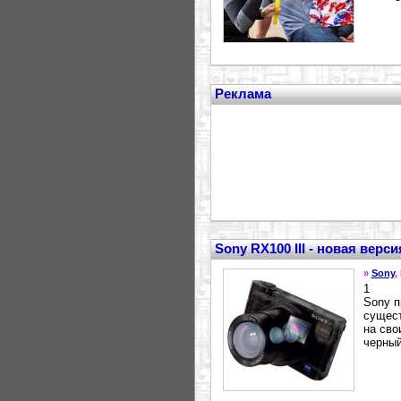
Реклама
Sony RX100 III - новая верс
»
Sony
,
1
Sony п
сущест
на сво
черный