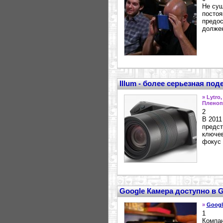
Не сущ
постоя
предос
должен
Illum - более серьезная поде
» Lytro,
Пленоп
2
В 2011
предст
ключев
фокус 
Google Камера доступно в G
»
Googl
1
Компан