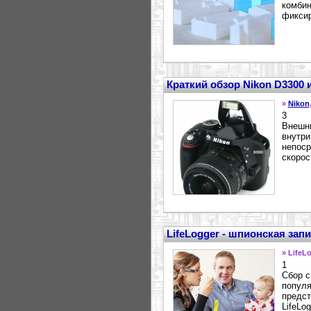
комбин
фиксир
Краткий обзор Nikon D3300
»
Nikon
3
Внешни
внутри
непоср
скорос
LifeLogger - шпионская за
» LifeL
1
Сбор с
популя
предст
LifeLo