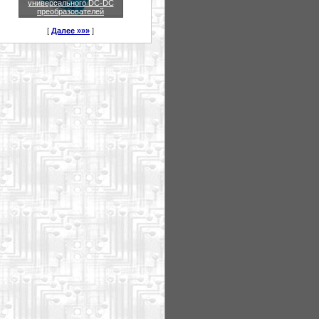
универсального DC-DC
преобразователей
[
Далее »»»
]