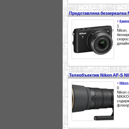
Представлена беззеркалка N
»
Камер
1
Nikon,
беззер
скорос
дизайн
Телеобъектив Nikon AF-S N
»
Nikon
0
Nikon 
NIKKOR
содерж
флюори