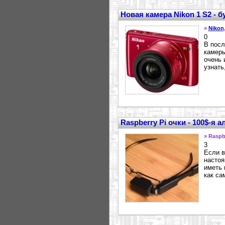
Новая камера Nikon 1 S2 - 
»
Nikon
0
В посл
камеры
очень 
узнать,
Raspberry Pi очки - 100$-я 
» Raspb
3
Если в
настоя
иметь 
как са