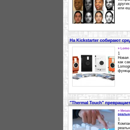
других
или ещ
На Kickstarter собирают ср
» Lomo 
1
Новая 
как са
Lomogr
функци
"Thermal Touch" превращае
» Metai
реальн
1
Компан
реальн