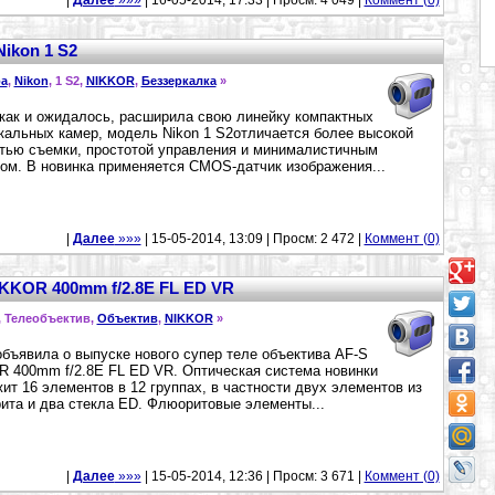
|
Далее
»»»
| 16-05-2014, 17:33 | Просм: 4 049 |
Коммент (0)
ikon 1 S2
а
,
Nikon
, 1 S2,
NIKKOR
,
Беззеркалка
»
 как и ожидалось, расширила свою линейку компактных
кальных камер, модель Nikon 1 S2отличается более высокой
тью съемки, простотой управления и минималистичным
ом. В новинка применяется CMOS-датчик изображения...
|
Далее
»»»
| 15-05-2014, 13:09 | Просм: 2 472 |
Коммент (0)
IKKOR 400mm f/2.8E FL ED VR
, Телеобъектив,
Объектив
,
NIKKOR
»
объявила о выпуске нового супер теле объектива AF-S
 400mm f/2.8E FL ED VR. Оптическая система новинки
ит 16 элементов в 12 группах, в частности двух элементов из
та и два стекла ED. Флюоритовые элементы...
|
Далее
»»»
| 15-05-2014, 12:36 | Просм: 3 671 |
Коммент (0)