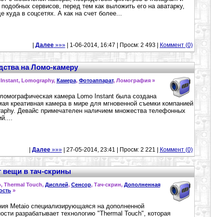
 подобных сервисов, перед тем как выложить его на аватарку,
е куда в соцсетях. А как на счет более...
|
Далее
»»»
| 1-06-2014, 16:47 | Просм: 2 493 |
Коммент (0)
едства на Ломо-камеру
Instant, Lomography,
Камера
,
Фотоаппарат
, Ломография »
ломографическая камера Lomo Instant была создана
мая креативная камера в мире для мгновенной съемки компанией
aphy. Девайс примечателен наличием множества телефонных
й....
|
Далее
»»»
| 27-05-2014, 23:41 | Просм: 2 221 |
Коммент (0)
т вещи в тач-скрины
o, Thermal Touch,
Дисплей
,
Сенсор
, Тач-скрин,
Дополненная
ость
»
ия Metaio специализирующаяся на дополненной
ости разрабатывает технологию "Thermal Touch", которая