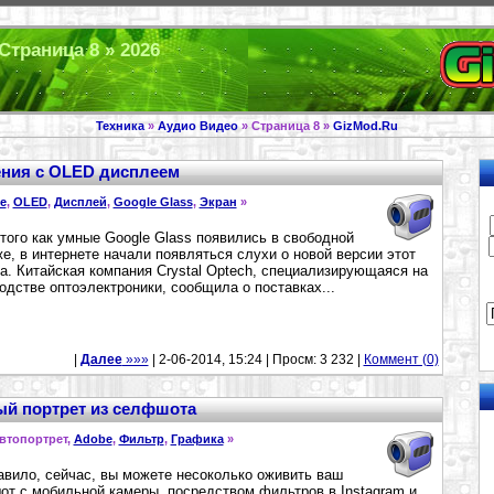
Страница 8 » 2026
Техника
»
Аудио Видео
» Страница 8 »
GizMod.Ru
ения с OLED дисплеем
e
,
OLED
,
Дисплей
,
Google Glass
,
Экран
»
того как умные Google Glass появились в свободной
е, в интернете начали появляться слухи о новой версии этот
а. Китайская компания Crystal Optech, специализирующаяся на
одстве оптоэлектроники, сообщила о поставках...
|
Далее
»»»
| 2-06-2014, 15:24 | Просм: 3 232 |
Коммент (0)
й портрет из селфшота
Автопортрет,
Adobe
,
Фильтр
,
Графика
»
авило, сейчас, вы можете несоколько оживить ваш
т с мобильной камеры, посредством фильтров в Instagram и