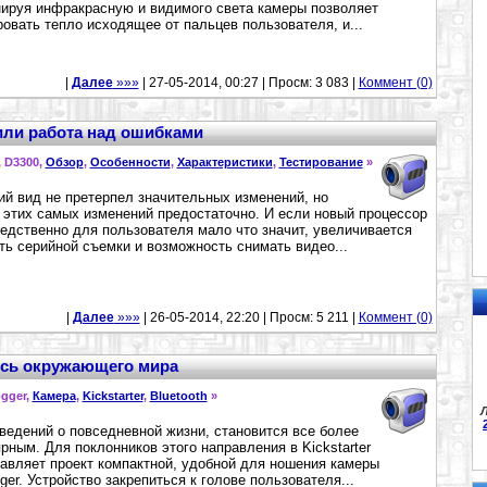
ируя инфракрасную и видимого света камеры позволяет
овать тепло исходящее от пальцев пользователя, и...
|
Далее
»»»
| 27-05-2014, 00:27 | Просм: 3 083 |
Коммент (0)
 или работа над ошибками
, D3300,
Обзор
,
Особенности
,
Характеристики
,
Тестирование
»
й вид не претерпел значительных изменений, но
 этих самых изменений предостаточно. И если новый процессор
едственно для пользователя мало что значит, увеличивается
ть серийной съемки и возможность снимать видео...
|
Далее
»»»
| 26-05-2014, 22:20 | Просм: 5 211 |
Коммент (0)
пись окружающего мира
ogger,
Камера
,
Kickstarter
,
Bluetooth
»
Л
ведений о повседневной жизни, становится все более
рным. Для поклонников этого направления в Kickstarter
авляет проект компактной, удобной для ношения камеры
gger. Устройство закрепиться к голове пользователя...