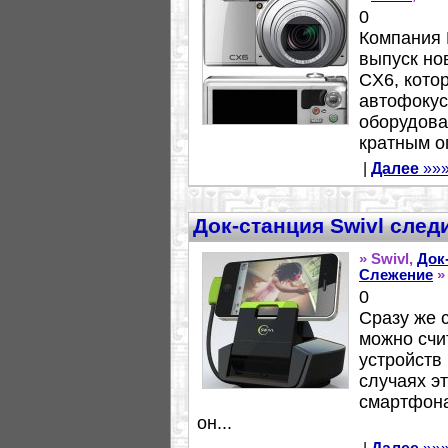
0
Компания 
выпуск но
CX6, кото
автофокус
оборудова
кратным о
|
Далее
»»
Док-станция Swivl след
» Swivl,
Док
Слежение
»
0
Сразу же с
можно счи
устройств
случаях э
смартфона
он...