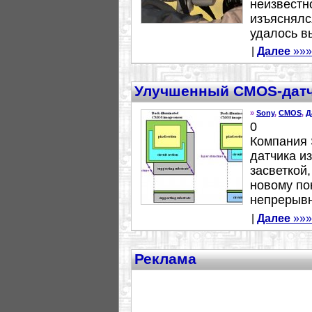
неизвестн
изъяснялс
удалось вы
|
Далее
»»»
Улучшенный CMOS-датчи
»
Sony
,
CMOS
,
Д
0
Компания 
датчика и
засветкой,
новому по
непрерывн
|
Далее
»»»
Реклама