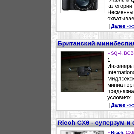
категории
Несменный
охватывае
|
Далее
»»
Британский минибеспи
» SQ-4, BCB
1
Инженеры 
Internatio
Мидлсекск
миниатюрн
предназна
условиях. 
|
Далее
»»
Ricoh CX6 - суперзум и
»
Ricoh
, CX