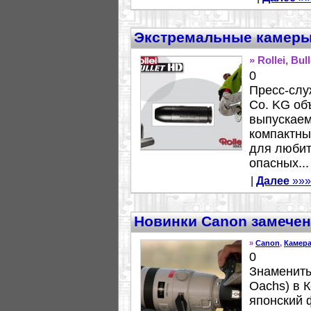
Экстремальные камеры-п
» Rollei, Bul
0
Пресс-слу
Co. KG об
выпускаем
компактны
для любит
опасных...
|
Далее
»»»
Новинки Canon замече
»
Canon
,
Камер
0
Знамениты
Oachs) в 
японский 