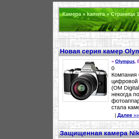
Камера » kamera » Страница 1
Новая серия камер Oly
»
Olympus
,
0
Компания 
цифровой
(OM Digita
некогда п
фотоаппар
стала кам
|
Далее
»»
Защищенная камера Ni