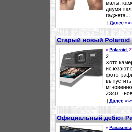
малы, кам
двумя пал
гаджета...
|
Далее
»»
Старый новый Polaroid
»
Polaroid
, 
2
Хотя каме
исчезают 
фотографи
выпустить
мгновенно
Z340 – нов
|
Далее
»»
Официальный дебют Pa
»
Panasonic