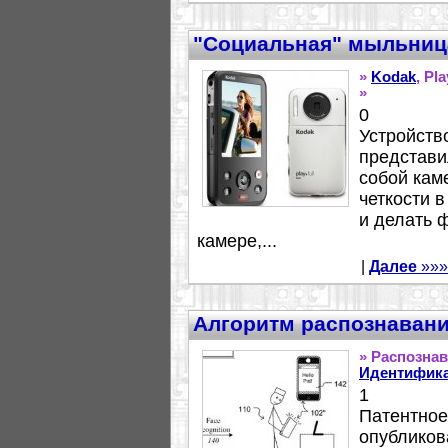
"Социальная" мыльница
»
Kodak
, Pl
»
0
Устройств
представи
собой кам
четкости в
и делать 
камере,...
|
Далее
»»»
Алгоритм распознавани
» Распозна
Идентифик
1
Патентное
опубликов