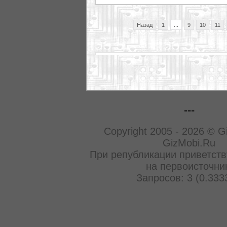
Назад
1
...
9
10
11
---
Copyright 2005 - 2026 © G
GizMobi.Ru
При републикации приветств
на первоисточни
Запросов: 3 (0.333