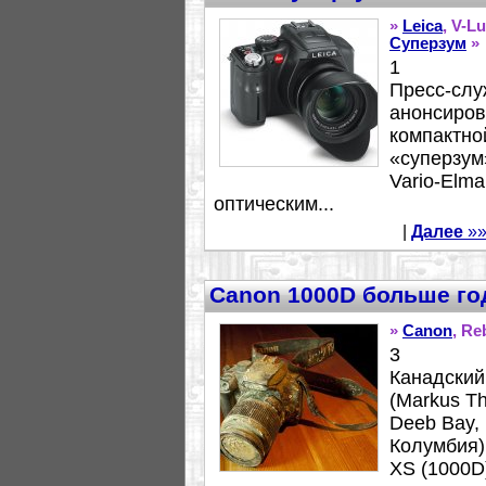
»
Leica
, V-L
Суперзум
»
1
Пресс-слу
анонсиров
компактно
«суперзум
Vario-Elma
оптическим...
|
Далее
»»
Canon 1000D больше го
»
Canon
, Re
3
Канадский
(Markus T
Deeb Bay,
Колумбия)
XS (1000D