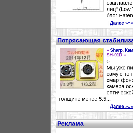
озаглавле
лиц" (Low 
блог Patent
|
Далее
»»
Потрясающая стабилиза
»
Sharp
,
Кам
SH-01D »
0
Мы уже пи
самую тон
смартфоно
камера ос
оптическо
толщине менее 5,5...
|
Далее
»»
Реклама