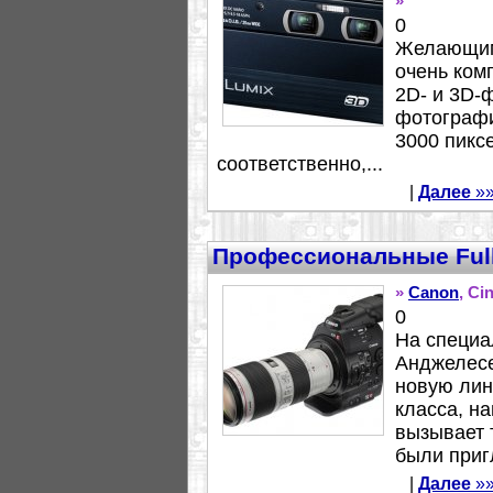
»
0
Желающим
очень ком
2D- и 3D-
фотографи
3000 пикс
соответственно,...
|
Далее
»
Профессиональные Ful
»
Canon
, Ci
0
На специа
Анджелесе
новую лин
класса, н
вызывает 
были приг
|
Далее
»