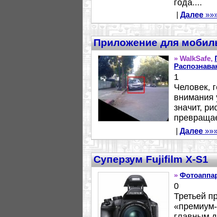
года....
|
Далее
»»
Приложение для мобиль
» WalkSafe,
Распознава
1
Человек, 
внимания 
значит, ри
превращает
|
Далее
»»
Суперзум Fujifilm X-S1
»
Фотоаппа
0
Третьей п
«премиум-к
главным д