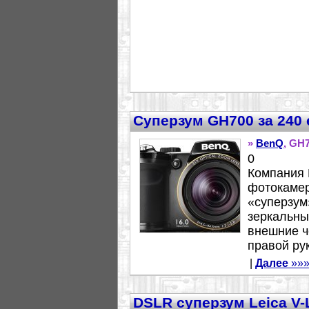
Суперзум GH700 за 240 
»
BenQ
, GH
0
Компания 
фотокамер
«суперзум
зеркальны
внешние ч
правой рук
|
Далее
»»
DSLR суперзум Leica V-