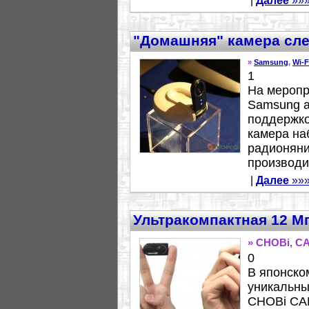
|
Далее
»»
"Домашняя" камера сле
»
Samsung
,
Wi-F
1
На меропр
Samsung а
поддержко
камера на
радионяни
производит
|
Далее
»»
Ультракомпактная 12 М
» CHOBi, C
0
В японско
уникальны
CHOBi CAM