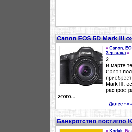
Canon EOS 5D Mark III 
»
Canon
,
EO
Зеркалка
»
2
В марте т
Canon пол
приобрест
Mark III, 
распростр
этого...
|
Далее
»»»
Банкротство постигло 
»
Kodak
, Ба