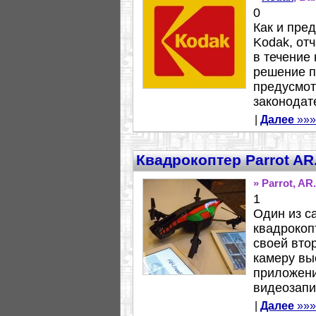
0
Как и пре
Kodak, от
в течение
решение п
предусмот
законодат
|
Далее
»»»
Квадрокоптер Parrot AR
» Parrot, AR
1
Один из с
квадрокоп
своей втор
камеру вы
приложени
видеозапис
|
Далее
»»»