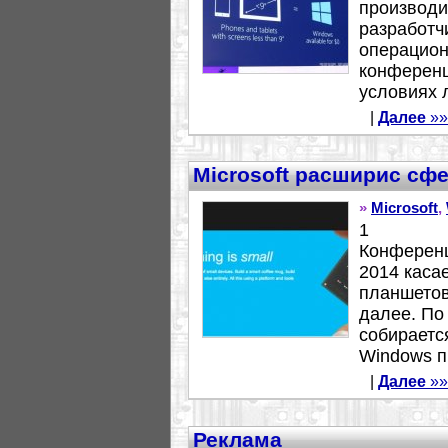
производи
разработч
операцион
конференц
условиях 
|
Далее
»»
Microsoft расширис сф
»
Microsoft
,
1
Конференц
2014 каса
планшетов,
далее. По
собираетс
Windows пр
|
Далее
»»
Реклама