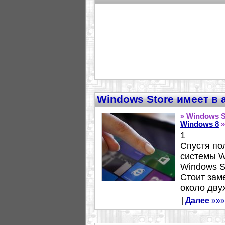
Windows Store имеет в 
» Windows S
Windows 8
»
1
Спустя по
системы W
Windows S
Стоит зам
около двух
|
Далее
»»»