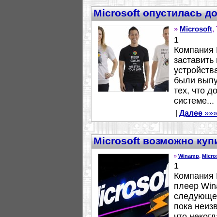
Microsoft опустилась д
»
Microsoft
,
1
Компания M
заставить
устройств
были выпу
тех, что 
системе...
|
Далее
»»
Microsoft возможно ку
»
Winamp
,
Micro
1
Компания 
плеер Win
следующем
пока неизв
что неког