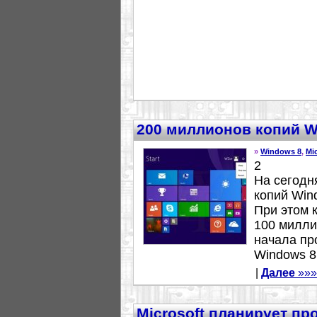
200 миллионов копий W
»
Windows 8
,
Mi
2
На сегодн
копий Win
При этом 
100 милли
начала пр
Windows 8 
|
Далее
»»»
Microsoft планирует пр