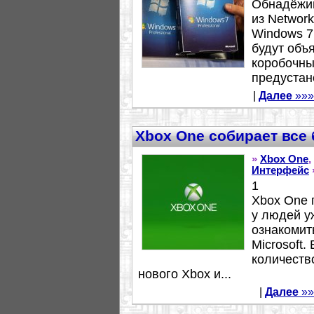
Обнадёжи
из Network
Windows 7
будут объ
коробочны
предустан
|
Далее
»»»
Xbox One собирает все
»
Xbox One
,
Интерфейс
1
Xbox One 
у людей у
ознакомит
Microsoft
количеств
нового Xbox и...
|
Далее
»»