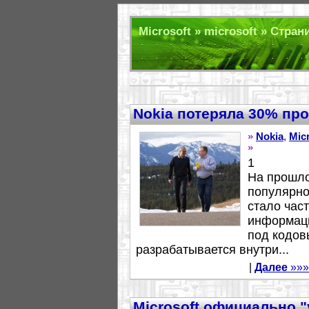
Microsoft » microsoft » Стран
Nokia потеряла 30% пр
»
Nokia
,
Mic
»
1
На прошло
популярно
стало част
информаци
под кодов
разрабатывается внутри...
|
Далее
»»»
Microsoft официально "