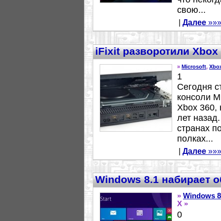
свою...
|
Далее
»»
iFixit разворотили Xbox
»
Microsoft
,
Xbo
1
Сегодня с
консоли M
Xbox 360,
лет назад
странах п
полках...
|
Далее
»»
Windows 8.1 набирает 
»
Windows 8
X »
0