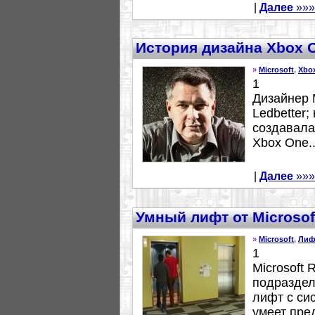
|
Далее
»»»
История дизайна Xbox 
»
Microsoft
,
Xbo
1
Дизайнер M
Ledbetter;
создавала
Xbox One..
|
Далее
»»»
Умный лифт от Microsof
»
Microsoft
,
Лиф
1
Microsoft 
подраздел
лифт с си
умеет пред