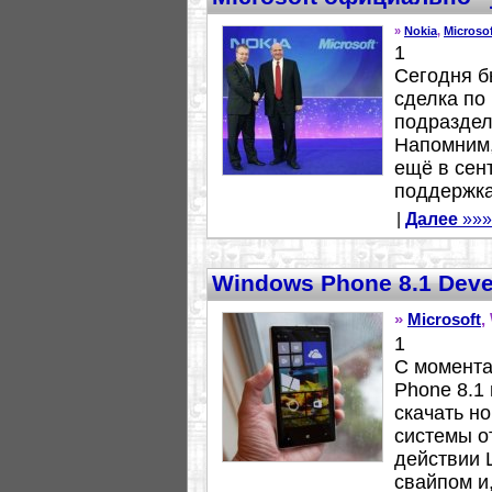
»
Nokia
,
Microso
1
Сегодня 
сделка по
подраздел
Напомним,
ещё в сен
поддержка
|
Далее
»»»
Windows Phone 8.1 Deve
»
Microsoft
,
1
С момента
Phone 8.1
скачать н
системы от
действии 
свайпом и,