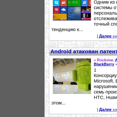
Одним из 
системы о
персональ
отслежива
точный сп
тенденцию к...
|
Далее
»»
Android атакован пате
» Rockstar,
BlackBerry
1
Консорциум
Microsoft,
нарушении
семь произ
HTC, Huaw
этом...
|
Далее
»»