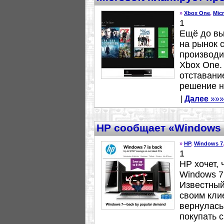
»
Xbox One
,
Mic
1
Ещё до вы
на рынок с
производи
Xbox One.
отставание
решение на
|
Далее
»»»
HP сообщает «Windows 
»
HP
,
Windows 7
1
HP хочет,
Windows 7
Известный
своим кли
вернулась
покупать с