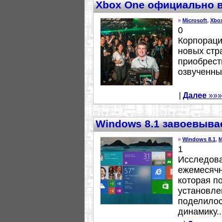
Xbox One официально в
»
Microsoft
,
Xbo
0
Корпораци
новых стр
приобрест
озвученных
|
Далее
»»»
Windows 8.1 завоевыва
»
Windows 8.1
,
M
1
Исследова
ежемесячн
которая п
установле
поделило
динамику..