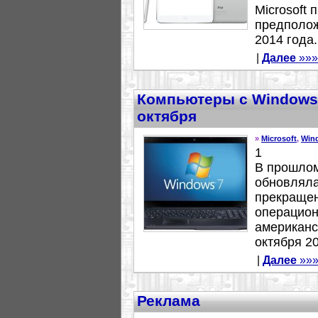
Microsoft
предполож
2014 года..
|
Далее
»»»
Компьютеры с Windows 
октября
»
Microsoft
,
Win
1
В прошлом 
обновляла
прекращен
операцион
американс
октября 20
|
Далее
»»
Реклама