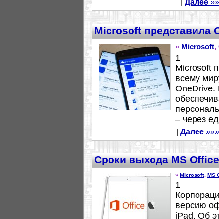
|
Далее
»»
Microsoft представила 
»
Microsoft
,
1
Microsoft
всему мир
OneDrive. 
обеспечив
персональ
– через ед
|
Далее
»»»
Сроки выхода MS Office
»
Microsoft
,
MS O
1
Корпорация
версию оф
iPad. Об э