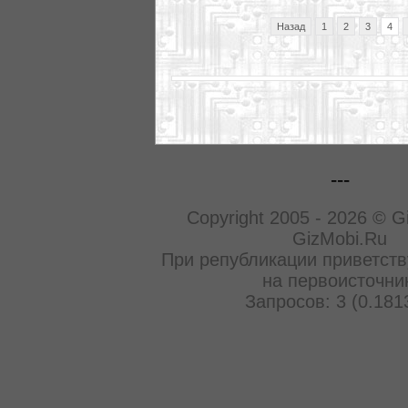
Назад
1
2
3
4
---
Copyright 2005 - 2026 © G
GizMobi.Ru
При републикации приветств
на первоисточни
Запросов: 3 (0.181