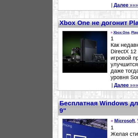
|
Далее
»»»
Xbox One не догонит Pla
»
Xbox One
,
Play
1
Как недав
DirectX 1
игровой п
улучшится
даже тогда
уровня Son
|
Далее
»»
Бесплатная Windows дл
9"
»
Microsoft
,
1
Желая сти