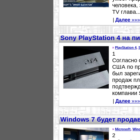
человека,
TV глава..
|
Далее
»»»
Sony PlayStation 4 на 
»
PlayStation 4
,
1
Согласно о
США по пр
был зарег
продаж пл
подтвержд
компании S
|
Далее
»»»
Windows 7 будет прода
»
Microsoft
,
Win
2