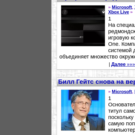
»
Microsoft
,
Xbox Live
»
1
На специа
редмондск
игровую к
One. Комп
системой 
объединяет множество окруже
|
Далее
»»»
Билл Гейтс снова на ве
»
Microsoft
,
1
Основател
титул само
поскольку
самую по
компьютер