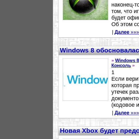
наконец-т
том, что 
будет офи
Об этом с
|
Далее
»»»
Windows 8 обосновалас
»
Windows 8
Консоль
»
1
Если вери
которая п
утечек ра
документо
(кодовое и
|
Далее
»»»
Новая Xbox будет пред