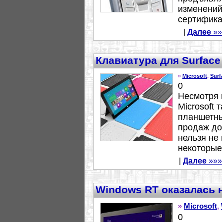
изменений
сертифика
|
Далее
»»
Клавиатура для Surface
»
Microsoft
,
Surf
0
Несмотря 
Microsoft 
планшетны
продаж до
нельзя не
некоторые.
|
Далее
»»»
Windows RT оказалась 
»
Microsoft
,
0