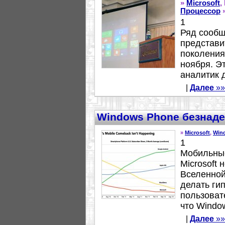
»
Microsoft
,
Процессор
1
Ряд сообще
представи
поколения
ноября. Э
аналитик д
|
Далее
»»
Windows Phone безнаде
»
Microsoft
,
Win
1
Мобильны
Microsoft
Вселенной
делать ги
пользоват
что Window
|
Далее
»»