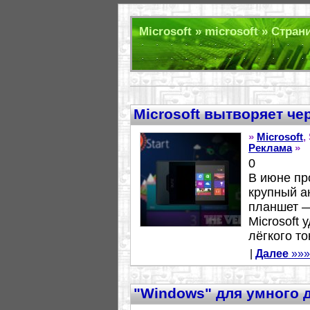
Microsoft » microsoft » Стран
Microsoft вытворяет че
»
Microsoft
,
Реклама
»
0
В июне пр
крупный а
планшет —
Microsoft 
лёгкого то
|
Далее
»»»
"Windows" для умного 