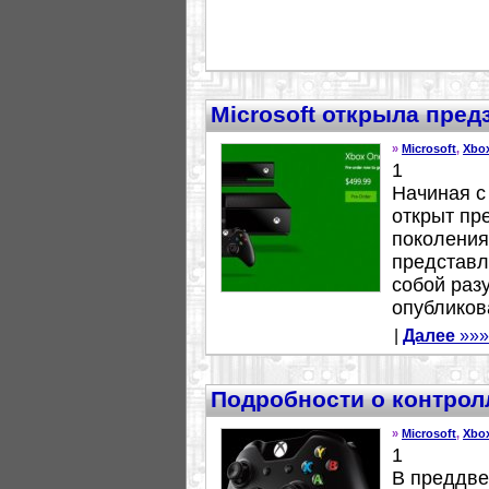
Microsoft открыла пред
»
Microsoft
,
Xbo
1
Начиная с
открыт пр
поколения 
представл
собой раз
опубликова
|
Далее
»»»
Подробности о контрол
»
Microsoft
,
Xbo
1
В преддве