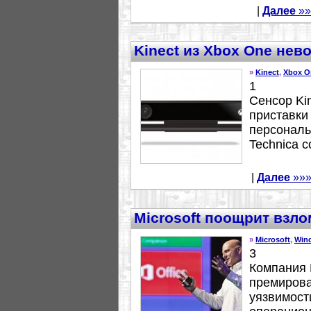
|
Далее
»»
Kinect из Xbox One нев
»
Kinect
,
Xbox O
1
Сенсор Ki
приставки
персональ
Technica с
|
Далее
»»
Microsoft поощрит взл
»
Microsoft
,
Win
3
Компания 
премирова
уязвимост