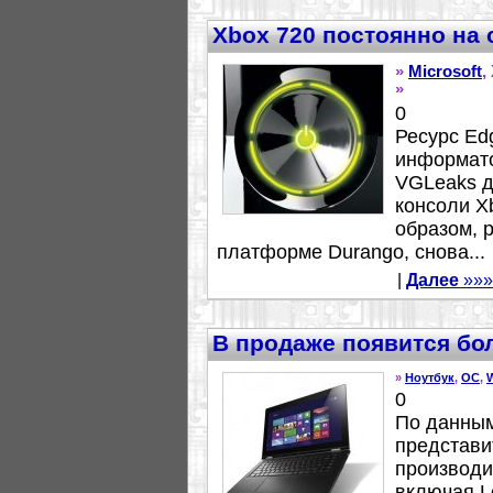
Xbox 720 постоянно на 
»
Microsoft
,
»
0
Ресурс Ed
информато
VGLeaks д
консоли X
образом, 
платформе Durango, снова...
|
Далее
»»»
В продаже появится бо
»
Ноутбук
,
ОС
,
0
По данным
представи
производи
включая L