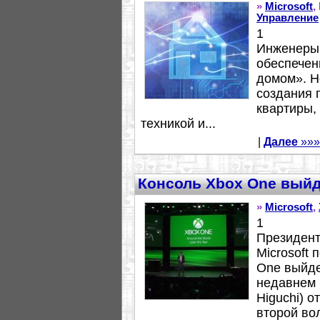
»
Microsoft
,
Управление
1
Инженеры 
обеспечен
домом». Н
создания 
квартиры,
техникой и...
|
Далее
»»»
Консоль Xbox One выйде
»
Microsoft
,
1
Президент
Microsoft 
One выйде
недавнем 
Higuchi) о
второй вол