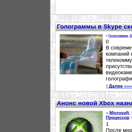
Голограммы в Skype ск
»
Голограмма
,
S
0
В совреме
компаний 
телекомму
присутств
видеокаме
голографи
|
Далее
»»»
Анонс новой Xbox назна
»
Microsoft
,
Процессор
1
После мно