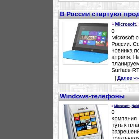
В России стартуют прод
»
Microsoft
,
0
Microsoft 
России. С
новинка п
апреля. Н
планируем
Surface RT
|
Далее
»»
Windows-телефоны
»
Microsoft
,
Noki
0
Компания 
путь к пл
разрешени
предъявля