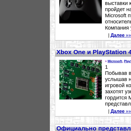
выставки 
пройдет н
Microsoft
относител
Компания у
|
Далее
»»
Xbox One и PlayStation 4
»
Microsoft
,
Play
1
Побывав в
услышав н
игровой к
захотят уз
гордится M
представля
|
Далее
»»
Официально представле