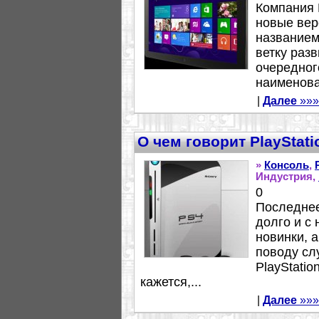
Компания 
новые вер
названием
ветку раз
очередног
наименова
|
Далее
»»»
О чем говорит PlayStat
»
Консоль
,
Индустрия,
0
Последнее
долго и с
новинки, 
поводу сл
PlayStatio
кажется,...
|
Далее
»»»