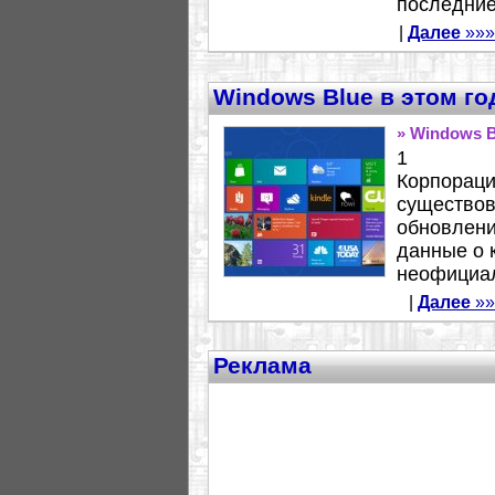
последние 
|
Далее
»»»
Windows Blue в этом го
» Windows B
1
Корпораци
существов
обновлени
данные о 
неофициал
|
Далее
»»
Реклама