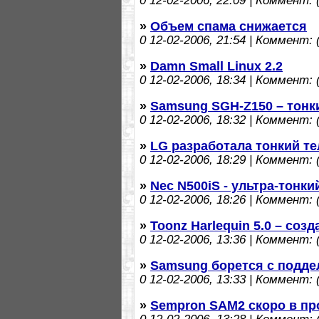
0
12-02-2006, 22:09 | Коммент: (
»
Объем спама снижается
0
12-02-2006, 21:54 | Коммент: (
»
Damn Small Linux 2.2
0
12-02-2006, 18:34 | Коммент: (
»
Samsung SGH-Z150 – тонк
0
12-02-2006, 18:32 | Коммент: (
»
LG разработала тонкий те
0
12-02-2006, 18:29 | Коммент: (
»
Nec N500iS - ультра-тонк
0
12-02-2006, 18:26 | Коммент: (
»
Toonz Harlequin 5.0 – соз
0
12-02-2006, 13:36 | Коммент: (
»
Samsung борется с подде
0
12-02-2006, 13:33 | Коммент: (
»
Sempron SAM2 скоро в пр