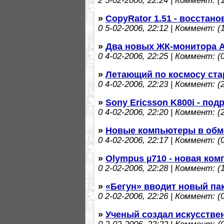
2
5-02-2006, 22:24 | Коммент: (1
»
CopyRator 1.51 - восстан
0
5-02-2006, 22:12 | Коммент: (1
»
Два новых ЖК-монитора A
0
4-02-2006, 22:25 | Коммент: (0
»
Летающий по космосу ст
0
4-02-2006, 22:23 | Коммент: (2
»
Sony Ericsson K800i - под
0
4-02-2006, 22:20 | Коммент: (2
»
Новые компьютеры в обм
0
4-02-2006, 22:17 | Коммент: (0
»
Olympus µ710 - новая ко
0
2-02-2006, 22:28 | Коммент: (1
»
«Бегун» вводит новый пак
0
2-02-2006, 22:26 | Коммент: (0
»
Ученый создал искусств