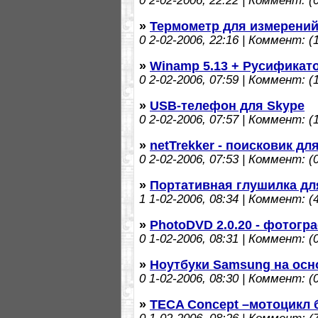
0
2-02-2006, 22:22 | Коммент: (0
»
Термометр для измерений
0
2-02-2006, 22:16 | Коммент: (1
»
Winamp 5.13 + Русификат
0
2-02-2006, 07:59 | Коммент: (1
»
USB-телефон для Skype
0
2-02-2006, 07:57 | Коммент: (1
»
netTrekker - поисковик дл
0
2-02-2006, 07:53 | Коммент: (0
»
Портативная глушилка д
1
1-02-2006, 08:34 | Коммент: (4
»
PhotoDVD 2.0.20 - фотогр
0
1-02-2006, 08:31 | Коммент: (0
»
Ноутбуки Samsung на основ
0
1-02-2006, 08:30 | Коммент: (0
»
TECA Concept –мотоцикл 