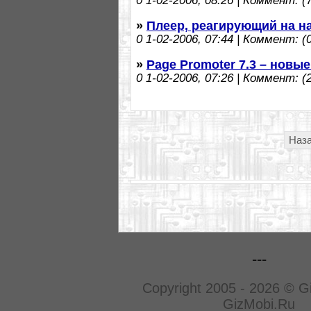
0
1-02-2006, 08:26 | Коммент: (7
»
Плеер, реагирующий на н
0
1-02-2006, 07:44 | Коммент: (0
»
Page Promoter 7.3 – новы
0
1-02-2006, 07:26 | Коммент: (2
Наз
---
Copyright 2005 - 2026 © G
GizMobi.Ru