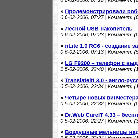
0
6-02-2006, 07:28 | Коммент: (0
»
Продемонстрировали роб
0
6-02-2006, 07:27 | Коммент: (0
»
Лесной USB-накопитель
0
6-02-2006, 07:23 | Коммент: (0
»
nLite 1.0 RC6 - создание 
0
6-02-2006, 07:13 | Коммент: (5
»
LG F9200 – телефон с вы
1
5-02-2006, 22:40 | Коммент: (1
»
Translateit! 3.0 - англо-ру
0
5-02-2006, 22:34 | Коммент: (1
»
Четыре новых винчестер
0
5-02-2006, 22:32 | Коммент: (0
»
Dr.Web CureIT 4.33 – бес
0
5-02-2006, 22:27 | Коммент: (3
»
Воздушные мельницы над