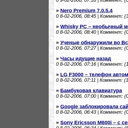
0
9-02-2006, 07:18 | Коммент: (0
»
Nero Premium 7.0.5.4
0
8-02-2006, 08:45 | Коммент: (3
»
Whisky PC – необычный 
0
8-02-2006, 08:40 | Коммент: (0
»
Ученые обнаружили во Вс
0
8-02-2006, 07:27 | Коммент: (0
»
Часы идущие назад
0
8-02-2006, 07:16 | Коммент: (1
»
LG F3000 – телефон авто
0
8-02-2006, 07:11 | Коммент: (1
»
Бамбуковая клавиатура
0
8-02-2006, 07:00 | Коммент: (0
»
Google заблокировала са
0
8-02-2006, 06:43 | Коммент: (0
»
Sony Ericsson M600i – с 