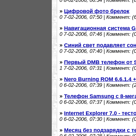
0
8-02-2006, 06:34 | Коммент: (8
»
Цифровой фото брелок
0
7-02-2006, 07:50 | Коммент: (6
»
Навигационная система G
0
7-02-2006, 07:46 | Коммент: (0
»
Синий свет подавляет со
0
7-02-2006, 07:40 | Коммент: (0
»
Первый DMB телефон от 
1
7-02-2006, 07:31 | Коммент: (0
»
Nero Burning ROM 6.6.1.4
0
6-02-2006, 07:39 | Коммент: (2
»
Телефон Samsung с 8-мег
0
6-02-2006, 07:37 | Коммент: (0
»
Internet Explorer 7.0 - тес
0
6-02-2006, 07:30 | Коммент: (0
»
Месяц без подзарядки с т