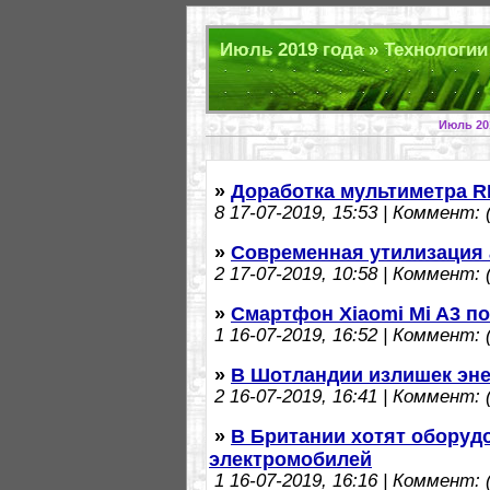
Июль 2019 года » Технологии
Июль 20
»
Доработка мультиметра 
8
17-07-2019, 15:53 | Коммент: (
»
Современная утилизация
2
17-07-2019, 10:58 | Коммент: (
»
Смартфон Xiaomi Mi A3 по
1
16-07-2019, 16:52 | Коммент: (
»
В Шотландии излишек эне
2
16-07-2019, 16:41 | Коммент: (
»
В Британии хотят оборуд
электромобилей
1
16-07-2019, 16:16 | Коммент: (