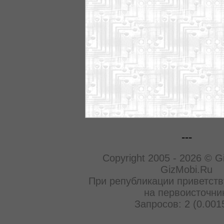
---
Copyright 2005 - 2026 © G
GizMobi.Ru
При републикации приветств
на первоисточни
Запросов: 2 (0.001