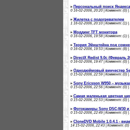
»
Персональный поиск Яндекса
0
16-02-2006, 20:20 | Коммент: (0) |
»
Жилетка с подогревателем
1
16-02-2006, 20:10 | Коммент: (1) |
»
Моддинг TFT монитора
0
16-02-2006, 19:58 | Коммент: (1) |
»
Теория Эйнштейна под сомн
0
16-02-2006, 19:53 | Коммент: (8) |
»
DirectX Redist 9.0c (Февраль 2
0
16-02-2006, 19:47 | Коммент: (0) |
»
Однодюймовый винчестер Sea
0
15-02-2006, 22:59 | Коммент: (0) |
»
Sony Ericsson W950 – музык
0
15-02-2006, 22:56 | Коммент: (0) |
»
Самая маленькая цветная ци
0
15-02-2006, 22:53 | Коммент: (0) |
»
Фотокамеры Sony DSC-W30 и
0
15-02-2006, 22:49 | Коммент: (0) |
»
CloneDVD Mobile 1.0.4.1 - ви
14
15-02-2006, 22:43 | Коммент: (0) 