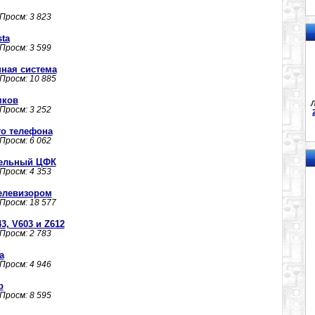
 Просм: 3 823
ta
 Просм: 3 599
нная система
 Просм: 10 885
мков
Л
 Просм: 3 252
го телефона
 Просм: 6 062
сельный ЦФК
 Просм: 4 353
телевизором
 Просм: 18 577
, V603 и Z612
 Просм: 2 783
a
 Просм: 4 946
р
 Просм: 8 595