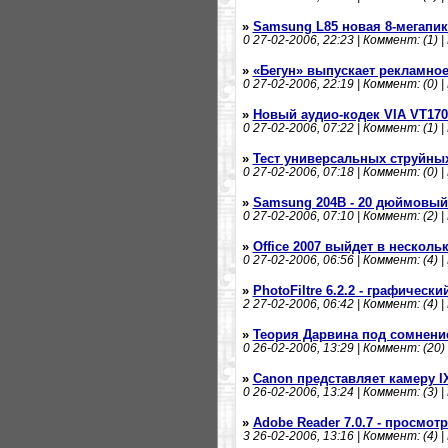
»
Samsung L85 новая 8-мегапи
0
27-02-2006, 22:23 | Коммент: (1) |
»
«Бегун» выпускает рекламно
0
27-02-2006, 22:19 | Коммент: (0) |
»
Новый аудио-кодек VIA VT170
0
27-02-2006, 07:22 | Коммент: (1) |
»
Тест универсальных струйны
0
27-02-2006, 07:18 | Коммент: (0) |
»
Samsung 204B - 20 дюймовы
0
27-02-2006, 07:10 | Коммент: (2) |
»
Office 2007 выйдет в несколь
0
27-02-2006, 06:56 | Коммент: (4) |
»
PhotoFiltre 6.2.2 - графическ
2
27-02-2006, 06:42 | Коммент: (4) |
»
Теория Дарвина под сомнени
0
26-02-2006, 13:29 | Коммент: (20) 
»
Canon представляет камеру I
0
26-02-2006, 13:24 | Коммент: (3) |
»
Adobe Reader 7.0.7 - просмот
3
26-02-2006, 13:16 | Коммент: (4) |