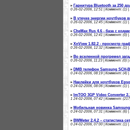
»
Гарнитура Bluetooth за 250 д
0
26-02-2006, 12:51 | Коммент: (1) |
»
В утечке энергии ноутбуков в
0
26-02-2006, 12:45 | Коммент: (1) |
»
CheMax Rus 4.6 - база с кодам
0
26-02-2006, 12:41 | Коммент: (0) |
»
XnView 1.82.2 - просмотр гр
0
26-02-2006, 12:32 | Коммент: (1) |
»
Во вселенной прогремел заг
0
26-02-2006, 11:23 | Коммент: (0) |
»
DMB телефон Samsung SCH-B
0
24-02-2006, 08:19 | Коммент: (4) |
»
Наклейки для ноутбуков Eps
0
24-02-2006, 08:06 | Коммент: (1) |
»
ImTOO 3GP Video Converter 2.
1
24-02-2006, 07:42 | Коммент: (217
»
Мобильная новинка Samsung
0
24-02-2006, 07:31 | Коммент: (6) |
»
BWMeter 2.4.2 – статистика се
0
24-02-2006, 07:00 | Коммент: (1) |