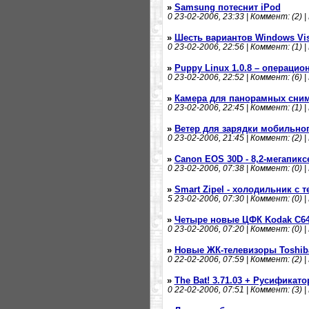
»
Samsung потеснит iPod
0
23-02-2006, 23:33 | Коммент: (2) |
»
Шесть вариантов Windows Vis
0
23-02-2006, 22:56 | Коммент: (1) |
»
Puppy Linux 1.0.8 – операцио
0
23-02-2006, 22:52 | Коммент: (6) |
»
Камера для панорамных сни
0
23-02-2006, 22:45 | Коммент: (1) |
»
Ветер для зарядки мобильно
0
23-02-2006, 21:45 | Коммент: (2) |
»
Canon EOS 30D - 8,2-мегапик
0
23-02-2006, 07:38 | Коммент: (0) |
»
Smart Zipel - холодильник с 
5
23-02-2006, 07:30 | Коммент: (0) |
»
Четыре новые ЦФК Kodak C643
0
23-02-2006, 07:20 | Коммент: (0) |
»
Новые ЖК-телевизоры Toshib
0
22-02-2006, 07:59 | Коммент: (2) |
»
The Bat! 3.71.03 + Русификато
0
22-02-2006, 07:51 | Коммент: (3) |