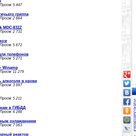
а
 Просм: 5 447
тичьего гриппа
 Просм: 2 864
k MDC-832Z
 Просм: 2 731
мозг
 Просм: 5 672
для телефонов
 Просм: 5 271
 + Winamp
 Просм: 11 279
 алкоголя в крови
 Просм: 3 997
 Просм: 5 211
Т
К
менам в ГИБДД
А
С
 Просм: 6 288
Б
П
вным охлаждением
М
 Просм: 7 063
D
С
ерный реактор