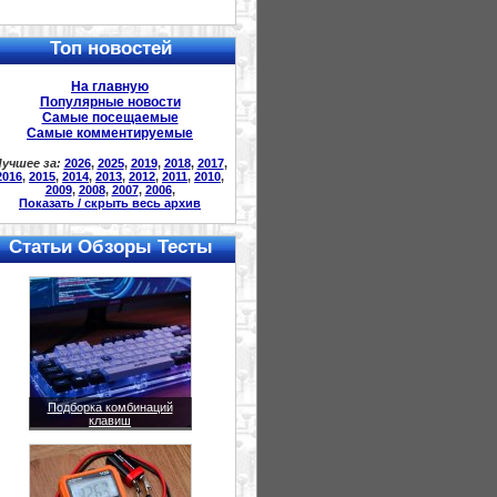
Топ новостей
На главную
Популярные новости
Самые посещаемые
Самые комментируемые
учшее за:
2026
,
2025
,
2019
,
2018
,
2017
,
2016
,
2015
,
2014
,
2013
,
2012
,
2011
,
2010
,
2009
,
2008
,
2007
,
2006
,
Показать / скрыть весь архив
Статьи Обзоры Тесты
Подборка комбинаций
клавиш