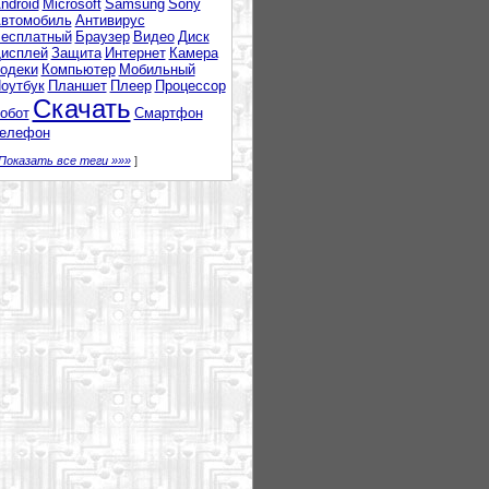
ndroid
Microsoft
Samsung
Sony
втомобиль
Антивирус
есплатный
Браузер
Видео
Диск
исплей
Защита
Интернет
Камера
одеки
Компьютер
Мобильный
оутбук
Планшет
Плеер
Процессор
Скачать
обот
Смартфон
елефон
Показать все теги »»»
]