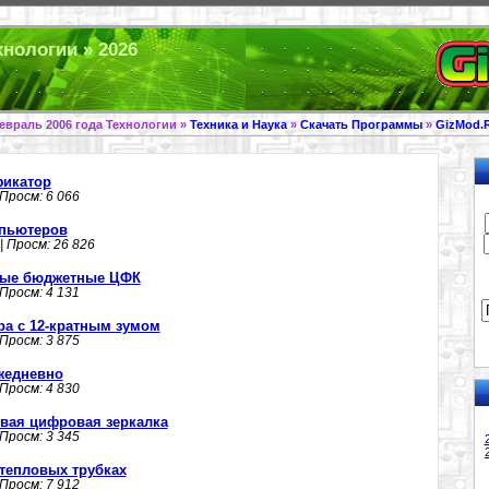
хнологии » 2026
евраль 2006 года Технологии »
Техника и Наука
»
Скачать Программы
»
GizMod.
фикатор
 Просм: 6 066
мпьютеров
| Просм: 26 826
овые бюджетные ЦФК
 Просм: 4 131
ра с 12-кратным зумом
 Просм: 3 875
жедневно
 Просм: 4 830
рвая цифровая зеркалка
 Просм: 3 345
а тепловых трубках
 Просм: 7 912