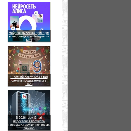
Нейросеть Алиса приходит
в мессенджеры Telegram и
Max
9-летний сокет AM4 стал
самым продаваемым в
2026
В 2026 году Gmail
перестанет получать
письма из других почтовых
ящиков