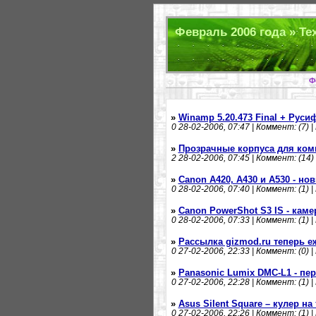
Февраль 2006 года » Те
Ф
»
Winamp 5.20.473 Final + Руси
0
28-02-2006, 07:47 | Коммент: (7) |
»
Прозрачные корпуса для ко
2
28-02-2006, 07:45 | Коммент: (14) 
»
Canon A420, A430 и A530 - н
0
28-02-2006, 07:40 | Коммент: (1) |
»
Canon PowerShot S3 IS - каме
0
28-02-2006, 07:33 | Коммент: (1) |
»
Рассылка gizmod.ru теперь е
0
27-02-2006, 22:33 | Коммент: (0) |
»
Panasonic Lumix DMC-L1 - пе
0
27-02-2006, 22:28 | Коммент: (1) |
»
Asus Silent Square – кулер н
0
27-02-2006, 22:26 | Коммент: (1) |