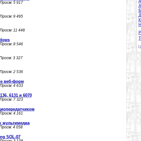
A
 Просм: 5 917
А
Б
Д
 Просм: 9 495
К
Н
 Просм: 11 448
Р
Т
ndows
 Просм: 8 546
[
 Просм: 3 327
 Просм: 2 536
ие веб-форм
 Просм: 4 633
36, 6131 и 6070
 Просм: 7 323
адиопередатчиком
 Просм: 4 161
ик мультимедиа
 Просм: 4 058
ng SOL-07