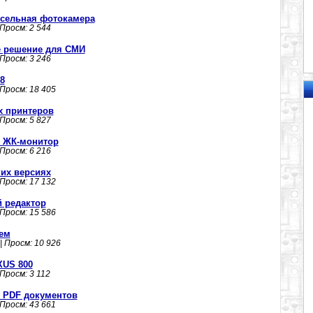
ксельная фотокамера
 Просм: 2 544
е решение для СМИ
 Просм: 3 246
8
 Просм: 18 405
х принтеров
 Просм: 5 827
й ЖК-монитор
 Просм: 6 216
ких версиях
 Просм: 17 132
ий редактор
 Просм: 15 586
ем
| Просм: 10 926
XUS 800
 Просм: 3 112
р PDF документов
 Просм: 43 661