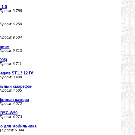
 1.0
 Просм: 3 788
 Просм: 6 250
 Просм: 9 504
ением
 Просм: 9 313
006)
 Просм: 6 711
gate ST1.3 12 Гб
 Просм: 3 498
альный смартфон
 Просм: 4 505
фровая камера
 Просм: 4 072
 DSC-W50
 Просм: 4 273
део для мобильника
| Просм: 5 344