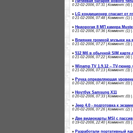
»
Литиевая батарея нового тип
0
22-02-2006, 07:31 | Коммент: (4) |
»
LG кондиционер спасает от п
0
21-02-2006, 07:48 | Коммент: (1) |
»
Недорогая 8 МП камера Muste
0
21-02-2006, 07:36 | Коммент: (1) |
»
Влияние громкой музыки на 
0
21-02-2006, 07:27 | Коммент: (3) |
»
512 Мб в обычной SIM карте 
0
21-02-2006, 07:22 | Коммент: (4) |
»
Winamp TV 1.9.12 – TV-тюнер
0
21-02-2006, 07:13 | Коммент: (3) |
»
Ручка определяющая уровень
0
20-02-2006, 07:40 | Коммент: (0) |
»
Ноутбук Samsung X11
0
20-02-2006, 07:33 | Коммент: (0) |
»
Jeep 4.0 - подготовка к экза
0
20-02-2006, 07:26 | Коммент: (2) |
»
Две видеокарты MSI с пасси
0
19-02-2006, 22:40 | Коммент: (0) |
»
Разработали портативный яд