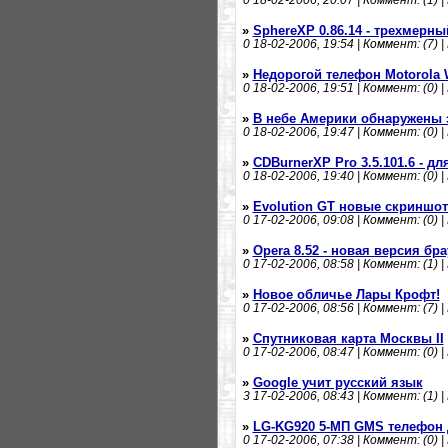
0
18-02-2006, 20:07 | Коммент: (1) |
»
SphereXP 0.86.14 - трехмерны
0
18-02-2006, 19:54 | Коммент: (7) |
»
Недорогой телефон Motorola 
0
18-02-2006, 19:51 | Коммент: (0) |
»
В небе Америки обнаружены
0
18-02-2006, 19:47 | Коммент: (0) |
»
CDBurnerXP Pro 3.5.101.6 - дл
0
18-02-2006, 19:40 | Коммент: (0) |
»
Evolution GT новые скриншо
0
17-02-2006, 09:08 | Коммент: (0) |
»
Opera 8.52 - новая версия бра
0
17-02-2006, 08:58 | Коммент: (1) |
»
Новое обличье Лары Крофт!
0
17-02-2006, 08:56 | Коммент: (7) |
»
Спутниковая карта Москвы II
0
17-02-2006, 08:47 | Коммент: (0) |
»
Google учит русский язык
3
17-02-2006, 08:43 | Коммент: (1) |
»
LG-KG920 5-МП GMS телефон
0
17-02-2006, 07:38 | Коммент: (0) |