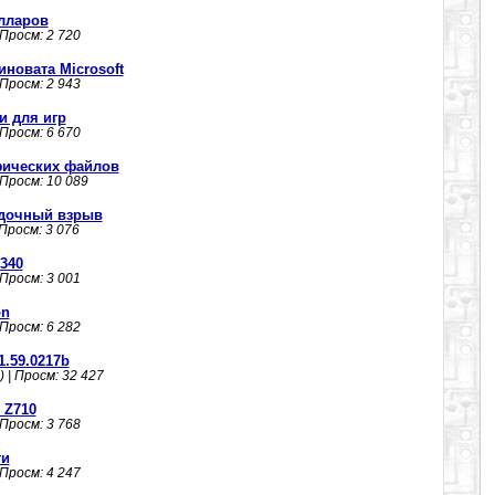
олларов
 Просм: 2 720
иновата Microsoft
 Просм: 2 943
и для игр
 Просм: 6 670
афических файлов
 Просм: 10 089
адочный взрыв
 Просм: 3 076
340
 Просм: 3 001
on
 Просм: 6 282
1.59.0217b
) | Просм: 32 427
 Z710
 Просм: 3 768
ти
 Просм: 4 247