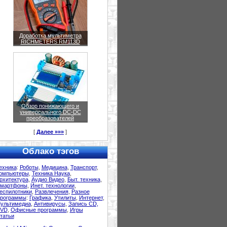
Доработка мультиметра
RICHMETERS RM113D
Обзор понижающего и
универсального DC-DC
преобразователей
[
Далее »»»
]
Облако тэгов
ехника
:
Роботы
,
Медицина
,
Транспорт
,
омпьютеры
,
Техника Наука
,
рхитектура
,
Аудио Видео
,
Быт. техника
,
мартфоны
,
Инет. технологии
,
еспилотники
,
Развлечения
,
Разное
рограммы
:
Графика
,
Утилиты
,
Интернет
,
ультимедиа
,
Антивирусы
,
Запись CD,
VD
,
Офисные программы
,
Игры
татьи