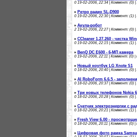
0
19-02-2006, 22:34 | Коммент: (0) |
»
Ретро радио SL-D900
0
19-02-2006, 22:30 | Коммент: (1) |
»
Акула-робот
2
19-02-2006, 22:27 | Коммент: (0) |
»
CCleaner 1.27.260 - чистка Wi
0
19-02-2006, 22:15 | Коммент: (1) |
»
BenQ DC E600 - 6-МП камера
0
19-02-2006, 22:11 | Коммент: (0) |
»
Новый ноутбук LG Xnote S1
0
18-02-2006, 20:40 | Коммент: (0) |
»
AI RoboForm 6.6.5 - заполнен
0
18-02-2006, 20:37 | Коммент: (0) |
»
Три новых телефонов Nokia 61
0
18-02-2006, 20:28 | Коммент: (0) |
»
Счетчик электроэнергии с р
0
18-02-2006, 20:21 | Коммент: (1) |
»
Fresh View 6.00 - просмотрщ
0
18-02-2006, 20:11 | Коммент: (0) |
»
Цифровая фото рамка Samsu