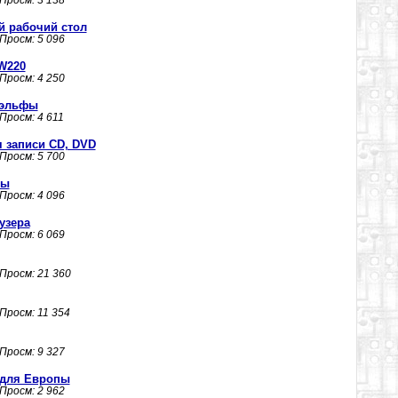
 Просм: 3 138
й рабочий стол
 Просм: 5 096
W220
 Просм: 4 250
 эльфы
 Просм: 4 611
я записи CD, DVD
 Просм: 5 700
ты
 Просм: 4 096
узера
 Просм: 6 069
 Просм: 21 360
 Просм: 11 354
 Просм: 9 327
 для Европы
 Просм: 2 962