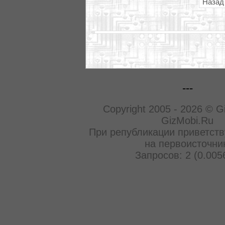
Назад
---
Copyright 2005 - 2026 © G
GizMobi.Ru
При републикации приветств
на первоисточни
Запросов: 2 (0.005