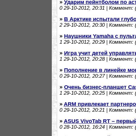
»
Ударим пейнтболом по ас
0
29-10-2012, 20:31 | Коммент: (
»
В Арктике испытали глуб
2
29-10-2012, 20:30 | Коммент: (
»
Наушники Yamaha с пульта
1
29-10-2012, 20:29 | Коммент: (
»
Игра учит детей управлят
1
29-10-2012, 20:28 | Коммент: (
»
Пополнение в линейке мони
0
29-10-2012, 20:27 | Коммент: (
»
Очень бизнес-планшет Cas
1
29-10-2012, 20:25 | Коммент: (
»
ARM привлекает партнеров
0
29-10-2012, 20:21 | Коммент: (
»
ASUS VivoTab RT – первы
0
28-10-2012, 16:24 | Коммент: (