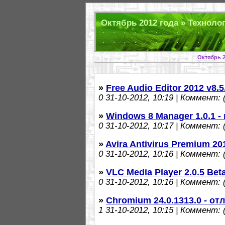
Октябрь 2012 года » Технолог
Октябрь 2
»
Free Audio Editor 2012 v8.
0
31-10-2012, 10:19 | Коммент: (
»
Windows 8 Manager 1.0.1 
0
31-10-2012, 10:17 | Коммент: (
»
Avira Antivirus Premium 20
0
31-10-2012, 10:16 | Коммент: (
»
VLC Media Player 2.0.5 Bet
0
31-10-2012, 10:16 | Коммент: (
»
Chromium 24.0.1313.0 - о
1
31-10-2012, 10:15 | Коммент: (