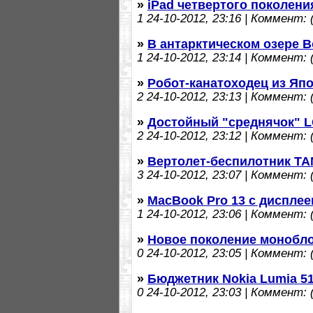
»
iPad четвертого поколени
1
24-10-2012, 23:16 | Коммент: (
»
В антарктическом озере В
1
24-10-2012, 23:14 | Коммент: (
»
Робот-канатоходец из Яп
2
24-10-2012, 23:13 | Коммент: (
»
Достойный "среднячок" L
2
24-10-2012, 23:12 | Коммент: (
»
Вертолет-беспилотник TA
3
24-10-2012, 23:07 | Коммент: (
»
MacBook Pro 13 с дисплеем
1
24-10-2012, 23:06 | Коммент: (
»
Новое поколение монобл
0
24-10-2012, 23:05 | Коммент: (
»
Бюджетник Nokia Lumia 51
0
24-10-2012, 23:03 | Коммент: (