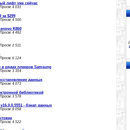
нный лифт уже сейчас
 Просм: 4 031
 за $299
 Просм: 4 500
Lenovo K860
 Просм: 4 492
Л
 Просм: 2 511
е
 Просм: 6 124
ие в рядах плееров Samsung
 Просм: 3 354
 восстановление данных
 Просм: 4 073
электронной библиотекой
 Просм: 3 578
v16.0.0.5551 - бэкап данных
 Просм: 8 058
очтовик
 Просм: 4 522