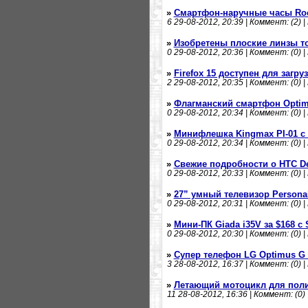
»
Смартфон-наручные часы Roc
6
29-08-2012, 20:39 | Коммент: (2) |
»
Изобретены плоские линзы т
0
29-08-2012, 20:36 | Коммент: (0) |
»
Firefox 15 доступен для загру
2
29-08-2012, 20:35 | Коммент: (0) |
»
Флагманский смартфон Opti
0
29-08-2012, 20:34 | Коммент: (0) |
»
Минифлешка Kingmax PI-01 с
0
29-08-2012, 20:34 | Коммент: (0) |
»
Свежие подробности о HTC Des
0
29-08-2012, 20:33 | Коммент: (0) |
»
27” умный телевизор Personal
0
29-08-2012, 20:31 | Коммент: (0) |
»
Мини-ПК Giada i35V за $168 с
0
29-08-2012, 20:30 | Коммент: (0) |
»
Супер телефон LG Optimus G
3
28-08-2012, 16:37 | Коммент: (0) |
»
Летающий мотоцикл для пол
11
28-08-2012, 16:36 | Коммент: (0) 