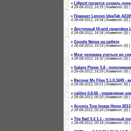
»
Liftport грозится создать лу
4
28-08-2012, 16:35 | Коммент: (0) |
»
Планшет Lenovo IdeaTab A2109
0
28-08-2012, 16:34 | Коммент: (0) |
»
Доступный Hi-end смартфон 
0
28-08-2012, 16:34 | Коммент: (0) |
»
Google Nexus на орбите
1
28-08-2012, 16:33 | Коммент: (0) |
»
Мозг человека учиться во сн
3
28-08-2012, 16:32 | Коммент: (0) |
»
Galaxy Player 5.8 - пополнен
0
28-08-2012, 16:29 | Коммент: (0) |
»
Recover My Files 5.1.0.1649 -
0
28-08-2012, 00:21 | Коммент: (0) |
»
calibre 0.8.66 - управление 
2
28-08-2012, 00:20 | Коммент: (0) |
»
Acronis True Image Home 2013 
2
28-08-2012, 00:19 | Коммент: (0) |
»
The Bat! 5.2.1.1 - отличный п
1
28-08-2012, 00:18 | Коммент: (0) |