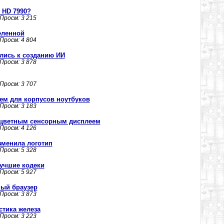
 HD 7990?
 Просм: 3 215
еленной
 Просм: 4 804
лись к созданию ИИ
 Просм: 3 878
 Просм: 3 707
ем для корпусов ноутбуков
 Просм: 3 183
 цветным сенсорным дисплеем
 Просм: 4 126
изменила логотип
 Просм: 5 328
 лучшие кодеки
 Просм: 5 927
ный браузер
 Просм: 3 873
остика железа
 Просм: 3 223