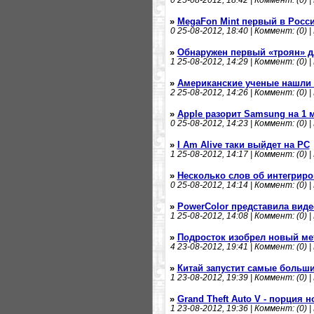
0
25-08-2012, 18:42 | Коммент: (0) |
»
MegaFon Mint первый в Росси
0
25-08-2012, 18:40 | Коммент: (0) |
»
Обнаружен первый «троян» д
1
25-08-2012, 14:29 | Коммент: (0) |
»
Американские ученые нашли 
2
25-08-2012, 14:26 | Коммент: (0) |
»
Apple разорит Samsung на 1 
0
25-08-2012, 14:23 | Коммент: (0) |
»
I Am Alive таки выйдет на PC
1
25-08-2012, 14:17 | Коммент: (0) |
»
Несколько слов об интегриро
0
25-08-2012, 14:14 | Коммент: (0) |
»
PowerColor представила виде
1
25-08-2012, 14:08 | Коммент: (0) |
»
Подросток изобрел новый мет
4
23-08-2012, 19:41 | Коммент: (0) |
»
Китай запустит самые больш
1
23-08-2012, 19:39 | Коммент: (0) |
»
Grand Theft Auto V - порция
1
23-08-2012, 19:36 | Коммент: (0) |