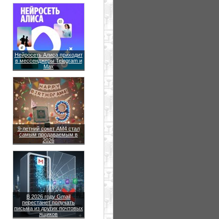
Нейросеть Алиса приходит
в мессенджеры Telegram и
Max
9-летний сокет AM4 стал
самым продаваемым в
2026
В 2026 году Gmail
перестанет получать
письма из других почтовых
ящиков