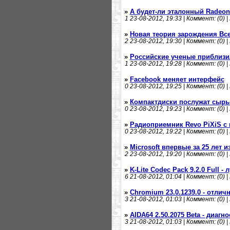
»
А будет-ли эталонный Radeon
1
23-08-2012, 19:33 | Коммент: (0) |
»
Новая теория зарождения Вс
2
23-08-2012, 19:30 | Коммент: (0) |
»
Российские ученые приблизи
1
23-08-2012, 19:28 | Коммент: (0) |
»
Facebook меняет интерфейс
0
23-08-2012, 19:25 | Коммент: (0) |
»
Компактдиски послужат сырь
0
23-08-2012, 19:23 | Коммент: (0) |
»
Радиоприемник Revo PiXiS с
0
23-08-2012, 19:22 | Коммент: (0) |
»
Microsoft впервые за 25 лет 
2
23-08-2012, 19:20 | Коммент: (0) |
»
K-Lite Codec Pack 9.2.0 Full -
6
21-08-2012, 01:04 | Коммент: (0) |
»
Chromium 23.0.1239.0 - отлич
3
21-08-2012, 01:03 | Коммент: (0) |
»
AIDA64 2.50.2075 Beta - диагн
3
21-08-2012, 01:03 | Коммент: (0) |