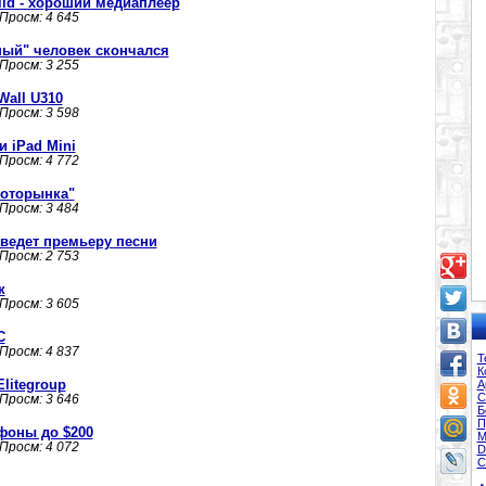
uild - хороший медиаплеер
 Просм: 4 645
ный" человек скончался
 Просм: 3 255
Wall U310
 Просм: 3 598
 iPad Mini
 Просм: 4 772
фоторынка"
 Просм: 3 484
ведет премьеру песни
 Просм: 2 753
к
 Просм: 3 605
C
 Просм: 4 837
Т
К
Elitegroup
А
С
 Просм: 3 646
Б
П
фоны до $200
М
 Просм: 4 072
D
С