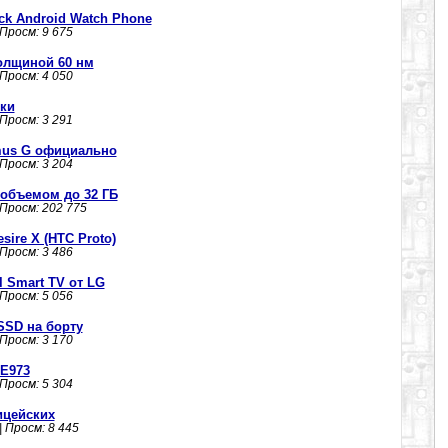
k Android Watch Phone
 Просм: 9 675
олщиной 60 нм
 Просм: 4 050
зки
 Просм: 3 291
mus G официально
 Просм: 3 204
 объемом до 32 ГБ
 Просм: 202 775
ire X (HTC Proto)
 Просм: 3 486
 Smart TV от LG
 Просм: 5 056
 SSD на борту
 Просм: 3 170
 E973
 Просм: 5 304
ицейских
| Просм: 8 445