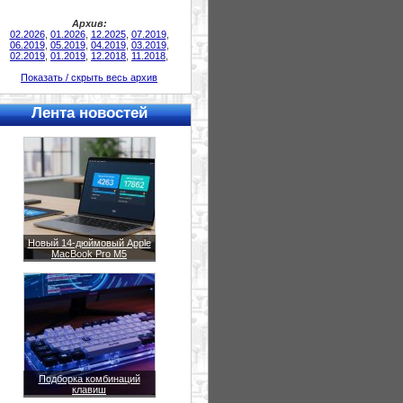
Архив:
02.2026
,
01.2026
,
12.2025
,
07.2019
,
06.2019
,
05.2019
,
04.2019
,
03.2019
,
02.2019
,
01.2019
,
12.2018
,
11.2018
,
Показать / скрыть весь архив
Лента новостей
Новый 14-дюймовый Apple
MacBook Pro M5
Подборка комбинаций
клавиш