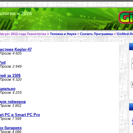
ологии » 2026
Август 2012 года Технологии »
Техника и Наука
»
Скачать Программы
»
GizMod.R
истеме Kepler-47
 Просм: 4 605
Pod
 Просм: 2 949
лей за 150$
 Просм: 4 320
циально
 Просм: 4 255
для геймеров
 Просм: 3 802
rt PC и Smart PC Pro
 Просм: 7 599
ых батареях
 Просм: 4 086