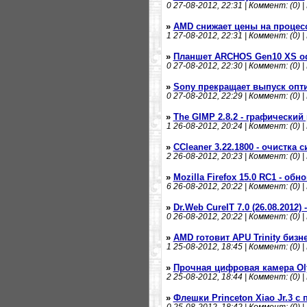
0
27-08-2012, 22:31 | Коммент: (0) |
»
AMD снижает цены на проце
1
27-08-2012, 22:31 | Коммент: (0) |
»
Планшет ARCHOS Gen10 XS 
0
27-08-2012, 22:30 | Коммент: (0) |
»
Sony прекращает выпуск опт
0
27-08-2012, 22:29 | Коммент: (0) |
»
The GIMP 2.8.2 - графический
1
26-08-2012, 20:24 | Коммент: (0) |
»
CCleaner 3.22.1800 - очистка 
2
26-08-2012, 20:23 | Коммент: (0) |
»
Mozilla Firefox 15.0 RC1 - об
6
26-08-2012, 20:22 | Коммент: (0) |
»
Dr.Web CureIT 7.0 (26.08.2012
0
26-08-2012, 20:22 | Коммент: (0) |
»
AMD готовит APU Trinity бизн
1
25-08-2012, 18:45 | Коммент: (0) |
»
Прочная цифровая камера Ol
2
25-08-2012, 18:44 | Коммент: (0) |
»
Флешки Princeton Xiao Jr.3 с