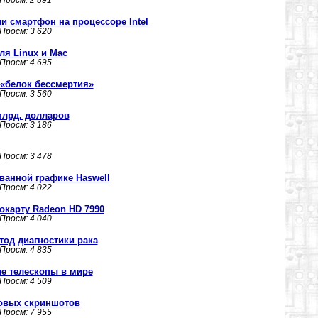
 Просм: 2 891
и смартфон на процессоре Intel
 Просм: 3 620
ля Linux и Mac
 Просм: 4 695
«белок бессмертия»
 Просм: 3 560
млрд. долларов
 Просм: 3 186
 Просм: 3 478
ванной графике Haswell
 Просм: 4 022
окарту Radeon HD 7990
 Просм: 4 040
од диагностики рака
 Просм: 4 835
ие телескопы в мире
 Просм: 4 509
 новых скриншотов
 Просм: 7 955