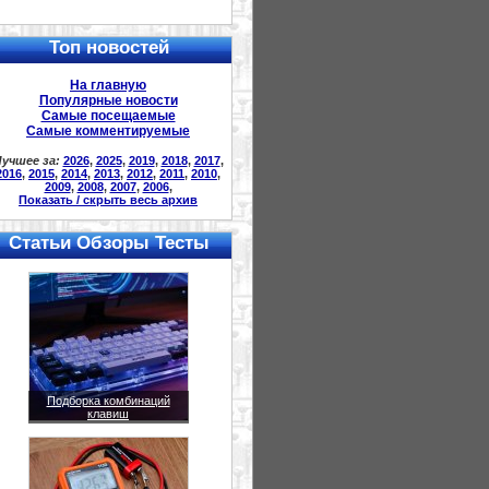
Топ новостей
На главную
Популярные новости
Самые посещаемые
Самые комментируемые
учшее за:
2026
,
2025
,
2019
,
2018
,
2017
,
2016
,
2015
,
2014
,
2013
,
2012
,
2011
,
2010
,
2009
,
2008
,
2007
,
2006
,
Показать / скрыть весь архив
Статьи Обзоры Тесты
Подборка комбинаций
клавиш