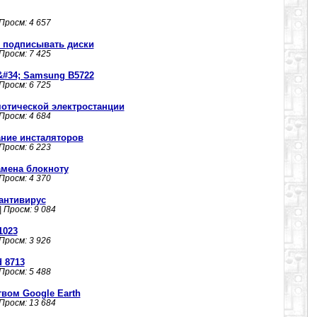
 Просм: 4 657
т подписывать диски
 Просм: 7 425
#34; Samsung B5722
 Просм: 6 725
отической электростанции
 Просм: 4 684
здание инсталяторов
 Просм: 6 223
амена блокноту
 Просм: 4 370
 антивирус
| Просм: 9 084
1023
 Просм: 3 926
d 8713
 Просм: 5 488
вом Google Earth
 Просм: 13 684