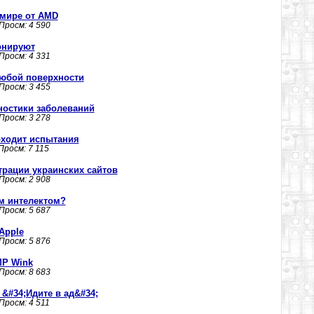
 мире от AMD
 Просм: 4 590
онируют
 Просм: 4 331
юбой поверхности
 Просм: 3 455
ностики заболеваний
 Просм: 3 278
оходит испытания
 Просм: 7 115
трации украинских сайтов
 Просм: 2 908
м интелектом?
 Просм: 5 687
Apple
 Просм: 5 876
P Wink
 Просм: 8 683
o &#34;Идите в ад&#34;
 Просм: 4 511