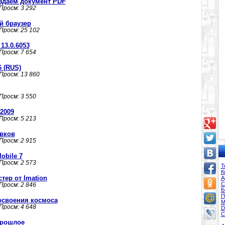
создаем документ PDF
 Просм: 3 292
ий браузер
 Просм: 25 102
13.0.6053
 Просм: 7 654
6 (RUS)
 Просм: 13 860
 Просм: 3 550
 2009
 Просм: 5 213
авков
 Просм: 2 915
obile 7
 Просм: 2 573
Т
К
ер от Imation
А
С
 Просм: 2 846
Б
П
освоения космоса
М
 Просм: 4 648
D
С
прошлое