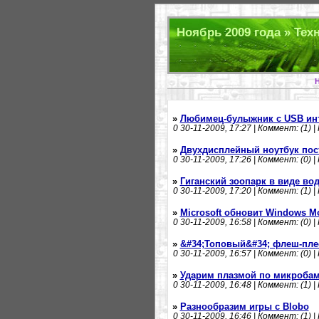
Ноябрь 2009 года » Тех
Н
»
Любимец-булыжник с USB ин
0
30-11-2009, 17:27 | Коммент: (1) |
»
Двухдисплейный ноутбук пос
0
30-11-2009, 17:26 | Коммент: (0) |
»
Гиганский зоопарк в виде во
0
30-11-2009, 17:20 | Коммент: (1) |
»
Microsoft обновит Windows Mo
0
30-11-2009, 16:58 | Коммент: (0) |
»
&#34;Топовый&#34; флеш-плее
0
30-11-2009, 16:57 | Коммент: (0) |
»
Ударим плазмой по микробам
0
30-11-2009, 16:48 | Коммент: (1) |
»
Разнообразим игры с Blobo
0
30-11-2009, 16:46 | Коммент: (1) |