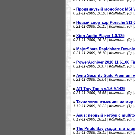
0
21-11-2009, 16:18 | Коммент: (0) |
»
Продвинутый моноблок MSI W
0
21-11-2009, 16:16 | Коммент: (0) |
»
Новый спорткар Porsche 911 
0
21-11-2009, 16:15 | Коммент: (0) |
»
Xion Audio Player 1.0.125
0
21-11-2009, 16:12 | Коммент: (0) |
»
MajorShare Rapidshare Downlo
0
21-11-2009, 16:10 | Коммент: (3) |
»
PowerArchiver 2010 11.61.06 Fi
0
21-11-2009, 16:07 | Коммент: (0) |
»
Avira Security Suite Premium v
0
21-11-2009, 16:04 | Коммент: (0) |
»
ATI Tray Tools v.1.6.9.1435
0
21-11-2009, 15:55 | Коммент: (0) |
»
Технологии изменившие мир в
1
19-11-2009, 18:22 | Коммент: (1) |
»
Asus: первый нетбук с multit
0
19-11-2009, 18:21 | Коммент: (0) |
»
The Pirate Bay уходит в отста
0
19-11-2009, 18:15 | Коммент: (0) |