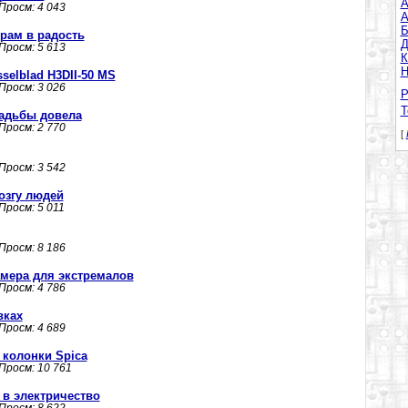
A
 Просм: 4 043
А
Б
рам в радость
Д
 Просм: 5 613
К
Н
selblad H3DII-50 MS
 Просм: 3 026
Р
Т
вадьбы довела
 Просм: 2 770
[
 Просм: 3 542
озгу людей
 Просм: 5 011
 Просм: 8 186
амера для экстремалов
 Просм: 4 786
вках
 Просм: 4 689
 колонки Spica
 Просм: 10 761
 в электричество