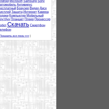
ndroid
Microsoft
Samsung
Sony
втомобиль
Антивирус
есплатный
Браузер
Видео
Диск
исплей
Защита
Интернет
Камера
одеки
Компьютер
Мобильный
оутбук
Планшет
Плеер
Процессор
Скачать
обот
Смартфон
елефон
Показать все теги »»»
]