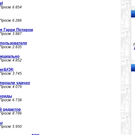
el
 Просм: 6 854
 Просм: 6 286
бя Гарри Потером
 Просм: 3 887
 пользователя
Л
 Просм: 2 835
фициально
 Просм: 4 852
ег&#34;
 Просм: 3 745
 прошли удачно
 Просм: 4 079
ноиды
 Просм: 6 738
ий редактор
 Просм: 8 796
ны
 Просм: 5 950