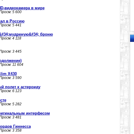
HD-видеокамера в мире
 Просм: 5 600
ал в Россию
 Просм: 5 441
&#34;мудреную&#34; броню
 Просм: 4 118
 Просм: 3 445
одолжение)
 Просм: 11 604
lim X430
 Просм: 3 590
й полет к астероиду
 Просм: 6 123
сте
 Просм: 5 282
оригинальным интерфесом
 Просм: 3 481
кордов Гиннесса
 Просм: 3 358