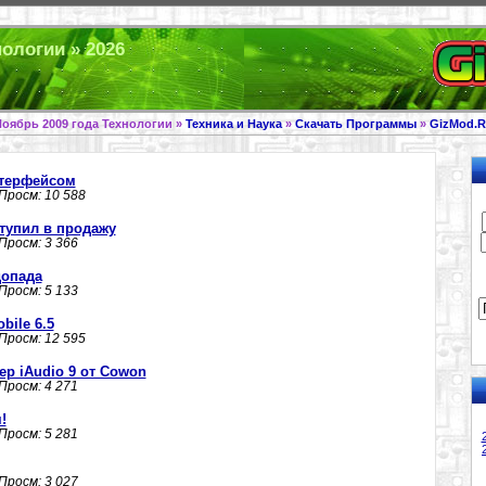
нологии » 2026
оябрь 2009 года Технологии »
Техника и Наука
»
Скачать Программы
»
GizMod.R
терфейсом
 Просм: 10 588
тупил в продажу
 Просм: 3 366
допада
 Просм: 5 133
bile 6.5
 Просм: 12 595
р iAudio 9 от Cowon
 Просм: 4 271
!
 Просм: 5 281
 Просм: 3 027