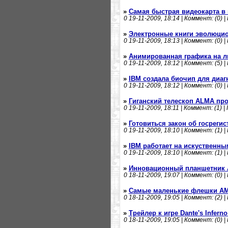
»
Самая быстрая видеокарта в
0
19-11-2009, 18:14 | Коммент: (0) |
»
Электронные книги эволюци
0
19-11-2009, 18:13 | Коммент: (0) |
»
Анимированная графика на л
0
19-11-2009, 18:12 | Коммент: (5) |
»
IBM создала биочип для диаг
0
19-11-2009, 18:12 | Коммент: (0) |
»
Гиганский телескоп ALMA пр
0
19-11-2009, 18:11 | Коммент: (1) |
»
Готовиться закон об госрегис
0
19-11-2009, 18:10 | Коммент: (1) |
»
IBM работает на искуственны
0
19-11-2009, 18:10 | Коммент: (1) |
»
Инновационный планшетник 
0
18-11-2009, 19:07 | Коммент: (0) |
»
Самые маленькие флешки AM
0
18-11-2009, 19:05 | Коммент: (2) |
»
Трейлер к игре Dante's Infern
0
18-11-2009, 19:05 | Коммент: (0) |