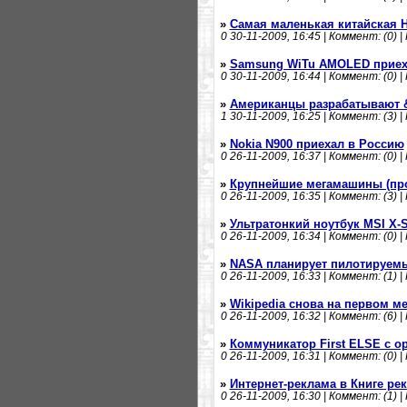
»
Самая маленькая китайская 
0
30-11-2009, 16:45 | Коммент: (0) |
»
Samsung WiTu AMOLED приех
0
30-11-2009, 16:44 | Коммент: (0) |
»
Американцы разрабатывают 
1
30-11-2009, 16:25 | Коммент: (3) |
»
Nokia N900 приехал в Россию
0
26-11-2009, 16:37 | Коммент: (0) |
»
Крупнейшие мегамашины (пр
0
26-11-2009, 16:35 | Коммент: (3) |
»
Ультратонкий ноутбук MSI X-S
0
26-11-2009, 16:34 | Коммент: (0) |
»
NASA планирует пилотируемы
0
26-11-2009, 16:33 | Коммент: (1) |
»
Wikipedia снова на первом ме
0
26-11-2009, 16:32 | Коммент: (6) |
»
Коммуникатор First ELSE с 
0
26-11-2009, 16:31 | Коммент: (0) |
»
Интернет-реклама в Книге ре
0
26-11-2009, 16:30 | Коммент: (1) |