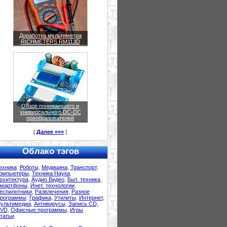
Доработка мультиметра
RICHMETERS RM113D
Обзор понижающего и
универсального DC-DC
преобразователей
[
Далее »»»
]
Облако тэгов
ехника
:
Роботы
,
Медицина
,
Транспорт
,
омпьютеры
,
Техника Наука
,
рхитектура
,
Аудио Видео
,
Быт. техника
,
мартфоны
,
Инет. технологии
,
еспилотники
,
Развлечения
,
Разное
рограммы
:
Графика
,
Утилиты
,
Интернет
,
ультимедиа
,
Антивирусы
,
Запись CD,
VD
,
Офисные программы
,
Игры
татьи