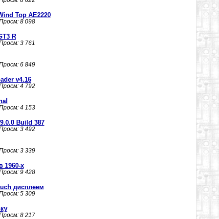
 Просм: 8 622
ind Top AE2220
 Просм: 8 098
GT3 R
 Просм: 3 761
 Просм: 6 849
ader v4.16
 Просм: 4 792
nal
 Просм: 4 153
9.0.0 Build 387
 Просм: 3 492
 Просм: 3 339
 1960-х
 Просм: 9 428
ouch дисплеем
 Просм: 5 309
вку
 Просм: 8 217