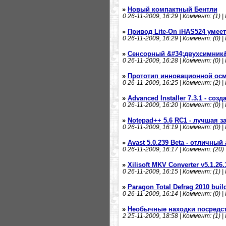
»
Новый компактный Бентли
0
26-11-2009, 16:29 | Коммент: (1) |
»
Привод Lite-On iHAS524 умее
0
26-11-2009, 16:29 | Коммент: (0) |
»
Сенсорный &#34;двухсимник&
0
26-11-2009, 16:28 | Коммент: (0) |
»
Прототип инновационной осм
0
26-11-2009, 16:25 | Коммент: (2) |
»
Advanced Installer 7.3.1 - со
0
26-11-2009, 16:20 | Коммент: (0) |
»
Notepad++ 5.6 RC1 - лучшая з
0
26-11-2009, 16:19 | Коммент: (0) |
»
Avast 5.0.239 Beta - отличный
0
26-11-2009, 16:17 | Коммент: (20) 
»
Xilisoft MKV Converter v5.1.26.
0
26-11-2009, 16:15 | Коммент: (1) |
»
Paragon Total Defrag 2010 buil
0
26-11-2009, 16:14 | Коммент: (0) |
»
Необычные находки посредст
2
25-11-2009, 18:58 | Коммент: (1) |