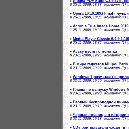
»
Aloaha PDF Suite v.3.9.175 - 
0
25-11-2009, 18:38 | Коммент: (1) |
»
Opera 10.10.1893 Final - лучш
0
25-11-2009, 18:36 | Коммент: (4) |
»
Acronis True Image Home 2010 
1
25-11-2009, 18:33 | Коммент: (3) |
»
Media Player Classic 6.4.9.1.10
6
25-11-2009, 18:32 | Коммент: (1) |
»
Аську пустят с молотка
0
23-11-2009, 19:25 | Коммент: (3) |
»
В мире гаджетов Milipol Paris
0
23-11-2009, 19:22 | Коммент: (0) |
»
Windows 7 разметают с прил
0
23-11-2009, 19:20 | Коммент: (3) |
»
Планы по выпуску Windows M
0
23-11-2009, 19:20 | Коммент: (0) |
»
Первый беспроводной винчест
0
23-11-2009, 19:19 | Коммент: (0) |
»
Черные страницы в истории 
0
23-11-2009, 19:18 | Коммент: (2) |
»
CD-проигрыватели уходят в 