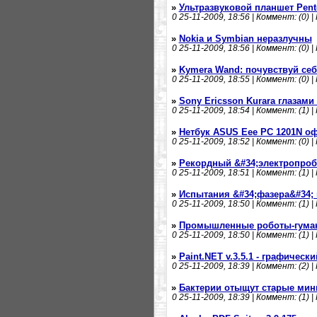
»
Ультразвуковой планшет Pent
0
25-11-2009, 18:56 | Коммент: (0) |
»
Nokia и Symbian неразлучны
0
25-11-2009, 18:56 | Коммент: (0) |
»
Kymera Wand: почувствуй се
0
25-11-2009, 18:55 | Коммент: (0) |
»
Sony Ericsson Kurara глазами
0
25-11-2009, 18:54 | Коммент: (1) |
»
Нетбук ASUS Eee PC 1201N о
0
25-11-2009, 18:52 | Коммент: (0) |
»
Рекордный &#34;электропроб
0
25-11-2009, 18:51 | Коммент: (1) |
»
Испытания &#34;фазера&#34;
0
25-11-2009, 18:50 | Коммент: (1) |
»
Промышленные роботы-гума
0
25-11-2009, 18:50 | Коммент: (1) |
»
Paint.NET v.3.5.1 - графическ
0
25-11-2009, 18:39 | Коммент: (2) |
»
Бактерии отыщут старые ми
0
25-11-2009, 18:39 | Коммент: (1) |