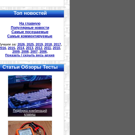
Топ новостей
На главную
Популярные новости
Самые посещаемые
Самые комментируемые
учшее за:
2026
,
2025
,
2019
,
2018
,
2017
,
2016
,
2015
,
2014
,
2013
,
2012
,
2011
,
2010
,
2009
,
2008
,
2007
,
2006
,
Показать / скрыть весь архив
Статьи Обзоры Тесты
Подборка комбинаций
клавиш