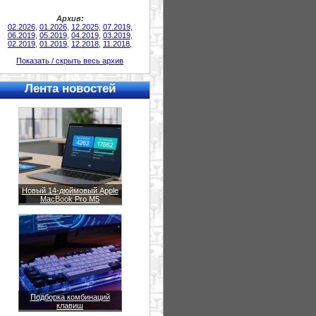
Архив:
02.2026
,
01.2026
,
12.2025
,
07.2019
,
06.2019
,
05.2019
,
04.2019
,
03.2019
,
02.2019
,
01.2019
,
12.2018
,
11.2018
,
Показать / скрыть весь архив
Лента новостей
Новый 14-дюймовый Apple
MacBook Pro M5
Подборка комбинаций
клавиш