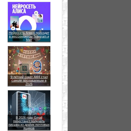
Нейросеть Алиса приходит
в мессенджеры Telegram и
Max
9-летний сокет AM4 стал
самым продаваемым в
2026
В 2026 году Gmail
перестанет получать
письма из других почтовых
ящиков