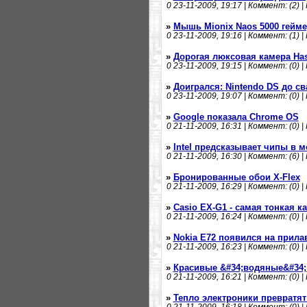
0
23-11-2009, 19:17 | Коммент: (2) |
»
Мышь Mionix Naos 5000 гейме
0
23-11-2009, 19:16 | Коммент: (1) |
»
Дорогая люксовая камера Has
0
23-11-2009, 19:15 | Коммент: (0) |
»
Доигрался: Nintendo DS до с
0
23-11-2009, 19:07 | Коммент: (0) |
»
Google показала Chrome OS
0
21-11-2009, 16:31 | Коммент: (0) |
»
Intel предсказывает чипы в м
0
21-11-2009, 16:30 | Коммент: (6) |
»
Бронированные обои X-Flex
0
21-11-2009, 16:29 | Коммент: (0) |
»
Casio EX-G1 - самая тонкая к
0
21-11-2009, 16:24 | Коммент: (0) |
»
Nokia E72 появился на прила
0
21-11-2009, 16:23 | Коммент: (0) |
»
Красивые &#34;водяные&#34;
0
21-11-2009, 16:21 | Коммент: (0) |
»
Тепло электроники превратят