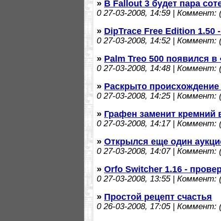
»
В Fallout 3 будет пара со
0
27-03-2008, 14:59 | Коммент: (
»
DipTrace Free Edition 1.5
0
27-03-2008, 14:52 | Коммент: (
»
Palm Treo 500 появился в
0
27-03-2008, 14:48 | Коммент: (
»
Раскрыто происхождение
0
27-03-2008, 14:25 | Коммент: (
»
Графен заменит кремний 
0
27-03-2008, 14:17 | Коммент: (
»
Открылся еще один аукци
0
27-03-2008, 14:07 | Коммент: (
»
Orfo Switcher 1.16 - пров
0
27-03-2008, 13:55 | Коммент: (
»
Простой рецепт счастья
0
26-03-2008, 17:05 | Коммент: (