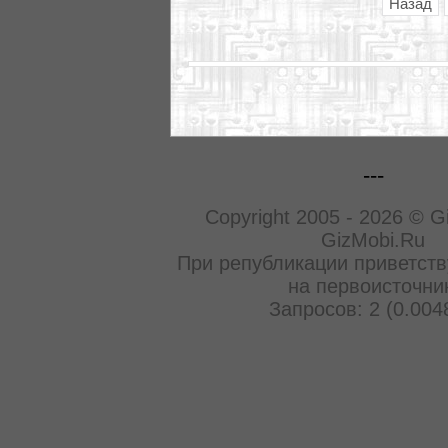
Назад
---
Copyright 2005 - 2026 © G
GizMobi.Ru
При републикации приветств
на первоисточни
Запросов: 2 (0.004