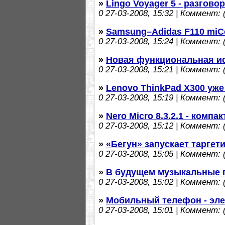
»
Lingo Voyager 5 - разгово
0
27-03-2008, 15:32 | Коммент: (
»
Samsung–Adidas F110 miC
0
27-03-2008, 15:24 | Коммент: (
»
Новая функциональная и
0
27-03-2008, 15:21 | Коммент: (
»
Lenovo ThinkPad X300 уже
0
27-03-2008, 15:19 | Коммент: (
»
Nero Micro 8.3.2.1 - компа
0
27-03-2008, 15:12 | Коммент: (
»
«Бегун» запускает таргет
0
27-03-2008, 15:05 | Коммент: (
»
В будущем музыкальные п
0
27-03-2008, 15:02 | Коммент: (
»
Мобильный телефон - эле
0
27-03-2008, 15:01 | Коммент: (