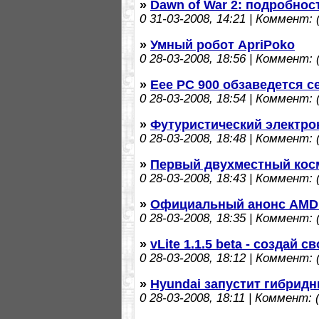
»
Dawn of War 2: подробнос
0
31-03-2008, 14:21 | Коммент: (
»
Умный робот ApriPoko
0
28-03-2008, 18:56 | Коммент: (
»
Eee PC 900 обзаведется 
0
28-03-2008, 18:54 | Коммент: (
»
Футуристический электрок
0
28-03-2008, 18:48 | Коммент: (
»
Первый двухместный косм
0
28-03-2008, 18:43 | Коммент: (
»
Официальный анонс AMD
0
28-03-2008, 18:35 | Коммент: (
»
vLite 1.1.5 beta - создай 
0
28-03-2008, 18:12 | Коммент: (
»
Hyundai запустит гибрид
0
28-03-2008, 18:11 | Коммент: (