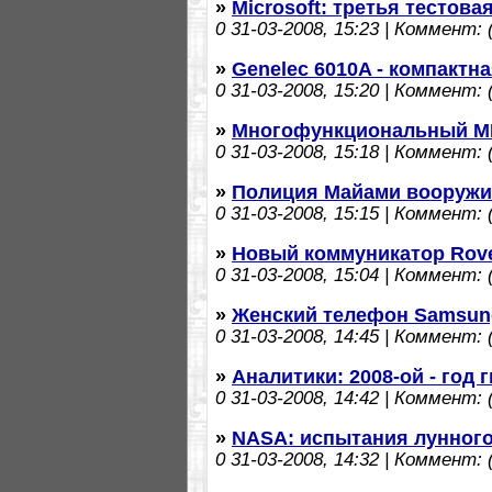
»
Microsoft: третья тестова
0
31-03-2008, 15:23 | Коммент: (
»
Genelec 6010A - компактн
0
31-03-2008, 15:20 | Коммент: (
»
Многофункциональный MP
0
31-03-2008, 15:18 | Коммент: (
»
Полиция Майами вооружи
0
31-03-2008, 15:15 | Коммент: (
»
Новый коммуникатор Rove
0
31-03-2008, 15:04 | Коммент: (
»
Женский телефон Samsung
0
31-03-2008, 14:45 | Коммент: (
»
Аналитики: 2008-ой - год 
0
31-03-2008, 14:42 | Коммент: (
»
NASA: испытания лунного
0
31-03-2008, 14:32 | Коммент: (