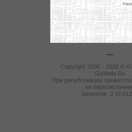
Наз
---
Copyright 2005 - 2026 © G
GizMobi.Ru
При републикации приветств
на первоисточни
Запросов: 2 (0.012