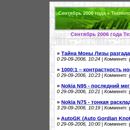
Сентябрь 2006 года » Техноло
Сентябрь 2006 года Т
»
Тайна Моны Лизы разгада
0
29-09-2006, 10:24 | Коммент: (
»
1000:1 – контрастность 
0
29-09-2006, 10:23 | Коммент: (
»
Nokia N95 - последний мег
0
29-09-2006, 10:21 | Коммент: (
»
Nokia N75 - тонкая раскл
3
29-09-2006, 10:19 | Коммент: (
»
AutoGK (Auto Gordian Knot
0
29-09-2006, 10:00 | Коммент: (