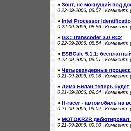
»
Зонт, не мокнущий под до
0
22-09-2006, 08:57 | Коммент: (
»
Intel Processor Identificatio
0
22-09-2006, 08:56 | Коммент: (
»
GX::Transcoder 3.0 RC2
0
22-09-2006, 08:54 | Коммент: (
»
ESBCalc 5.1.1: бесплатны
4
22-09-2006, 08:51 | Коммент: (
»
Четырехядерные процессо
0
21-09-2006, 09:08 | Коммент: (
»
Дима Билан теперь будет
0
21-09-2006, 09:04 | Коммент: (
»
H-racer - автомобиль на 
0
21-09-2006, 09:02 | Коммент: (
»
MOTOKRZR дебютировал в
0
21-09-2006, 09:00 | Коммент: (