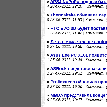
»
APSJ NoPoPo водные бат
4
28-06-2011, 12:16 | Коммент: (
»
Thermaltake обновила се
0
28-06-2011, 11:50 | Коммент: (
»
HTC EVO 3D будет постав
1
28-06-2011, 11:47 | Коммент: (
»
Лето в стиле «haute coutu
0
27-06-2011, 19:36 | Коммент: (
»
Asus Eee PC X101 появитс
1
27-06-2011, 19:34 | Коммент: (
»
ASRock представила сери
2
27-06-2011, 19:31 | Коммент: (
»
Prolimatech обновила пр
0
27-06-2011, 19:26 | Коммент: (
»
MBDA представила конце
0
27-06-2011, 19:17 | Коммент: (