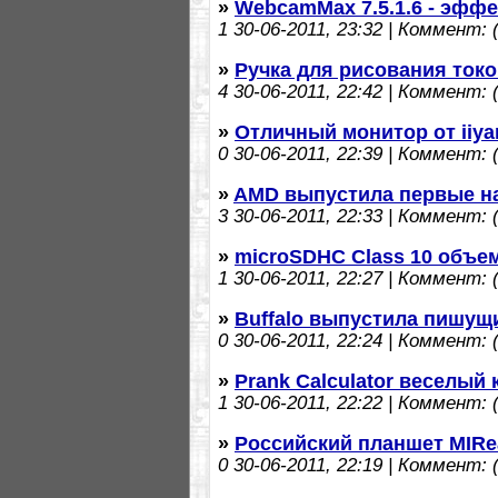
»
WebcamMax 7.5.1.6 - эфф
1
30-06-2011, 23:32 | Коммент: (
»
Ручка для рисования ток
4
30-06-2011, 22:42 | Коммент: (
»
Отличный монитор от iiy
0
30-06-2011, 22:39 | Коммент: (
»
AMD выпустила первые н
3
30-06-2011, 22:33 | Коммент: (
»
microSDHC Class 10 объе
1
30-06-2011, 22:27 | Коммент: (
»
Buffalo выпустила пишущ
0
30-06-2011, 22:24 | Коммент: (
»
Prank Calculator веселый
1
30-06-2011, 22:22 | Коммент: (
»
Российский планшет MIRe
0
30-06-2011, 22:19 | Коммент: (