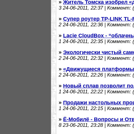
»
Житель Томска изобрел «
3
24-06-2011, 22:37 | Коммент: (
»
Супер роутер TP-LINK TL-
2
24-06-2011, 22:36 | Коммент: (
»
Lacie CloudBox - “облачн
1
24-06-2011, 22:35 | Коммент: (
»
Экологически чистый сам
2
24-06-2011, 22:32 | Коммент: (
»
«Движущиеся платформы»
2
24-06-2011, 22:26 | Коммент: (
»
Новый сплав позволит по
1
24-06-2011, 22:22 | Коммент: (
»
Продажи настольных проц
1
24-06-2011, 22:15 | Коммент: (
»
Ё-Мобилё - Вопросы и От
8
23-06-2011, 23:28 | Коммент: (