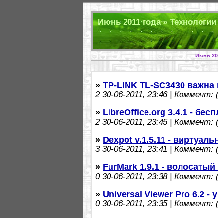
Июнь 2011 года » Технологии 
Июнь 20
»
TP-LINK TL-SC3430 важна 
2
30-06-2011, 23:46 | Коммент: (
»
LibreOffice.org 3.4.1 - б
2
30-06-2011, 23:45 | Коммент: (
»
Dexpot v.1.5.11 - виртуал
3
30-06-2011, 23:41 | Коммент: (
»
FurMark 1.9.1 - волосатый
0
30-06-2011, 23:38 | Коммент: (
»
Universal Viewer Pro 6.2 
0
30-06-2011, 23:35 | Коммент: (