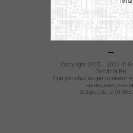
Назад
---
Copyright 2005 - 2026 © G
GizMobi.Ru
При републикации приветств
на первоисточни
Запросов: 2 (0.006