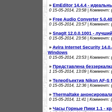
»
EmEditor 14.4.4 - идеаль
0
15-05-2014, 23:58 | Коммент: (
»
Free Audio Converter 5.0.
0
15-05-2014, 23:57 | Коммент: (
»
SnagIt 12.0.0.1001 - лучши
0
15-05-2014, 23:56 | Коммент: (
»
Avira Internet Security 14
Windows
0
15-05-2014, 23:53 | Коммент: (
»
Представлена беззеркалка
1
15-05-2014, 13:09 | Коммент: (
»
Телеобъектив Nikon AF-S 
0
15-05-2014, 12:36 | Коммент: (
»
Thermaltake анонсировала 
0
15-05-2014, 11:41 | Коммент: (
»
Часы Горные Пики 1.1 - к