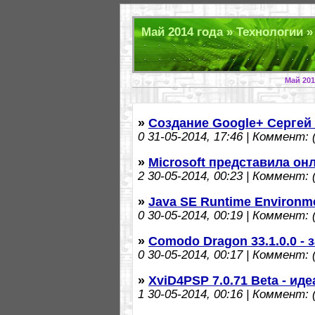
Май 2014 года » Технологии »
Май 201
»
Создание Google+ Сергей
0
31-05-2014, 17:46 | Коммент: (
»
Microsoft представила он
2
30-05-2014, 00:23 | Коммент: (
»
Java SE Runtime Environme
0
30-05-2014, 00:19 | Коммент: (
»
Comodo Dragon 33.1.0.0 -
0
30-05-2014, 00:17 | Коммент: (
»
XviD4PSP 7.0.71 Beta - и
1
30-05-2014, 00:16 | Коммент: (