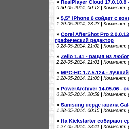
»
RealPlayer Cloud 17.0.10.
0
30-05-2014, 00:12 | Коммент: (
»
5,5" iPhone 6 сойдет с кон
1
29-05-2014, 23:23 | Коммент: (
»
Corel AfterShot Pro 2.0.0.
графический редактор
0
28-05-2014, 21:02 | Коммент: (
»
Zello 1.41 - рация из люб
2
28-05-2014, 21:01 | Коммент: (
»
MPC-HC 1.7.5.124 - лучши
1
28-05-2014, 21:00 | Коммент: (
»
PowerArchiver 14.05.06 - 
0
28-05-2014, 20:59 | Коммент: (
»
Samsung пердставила Galax
1
28-05-2014, 00:15 | Коммент: (
»
На Kickstarter собирают 
1
27-05-2014, 23:41 | Коммент: (