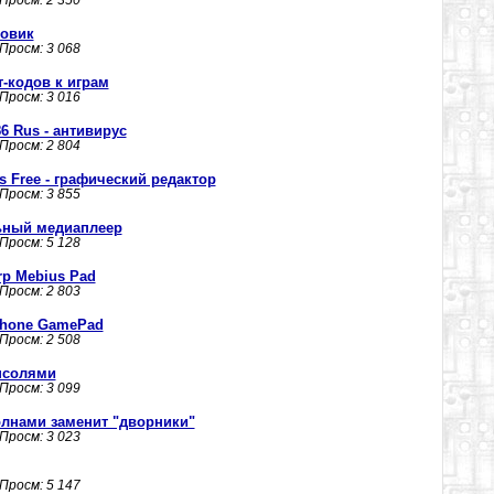
 Просм: 2 350
товик
 Просм: 3 068
т-кодов к играм
 Просм: 3 016
286 Rus - антивирус
 Просм: 2 804
us Free - графический редактор
 Просм: 3 855
льный медиаплеер
 Просм: 5 128
p Mebius Pad
 Просм: 2 803
phone GamePad
 Просм: 2 508
нсолями
 Просм: 3 099
олнами заменит "дворники"
 Просм: 3 023
 Просм: 5 147