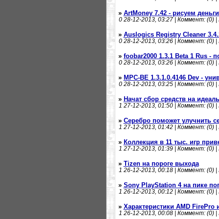
»
ArtMoney 7.42 - рисуем деньги
0
28-12-2013, 03:27 | Коммент: (0) |
»
Auslogics Registry Cleaner 3.4
0
28-12-2013, 03:26 | Коммент: (0) |
»
foobar2000 1.3.1 Beta 1 Rus 
0
28-12-2013, 03:26 | Коммент: (0) |
»
MPC-BE 1.3.1.0.4146 Dev - ун
0
28-12-2013, 03:25 | Коммент: (0) |
»
Начат сбор средств на идеа
1
27-12-2013, 01:50 | Коммент: (0) |
»
Серебро поможет улучнить с
1
27-12-2013, 01:42 | Коммент: (0) |
»
Коллекция в 11 тыс. игр прив
1
27-12-2013, 01:39 | Коммент: (0) |
»
Tizen на пороге выхода
1
26-12-2013, 00:18 | Коммент: (0) |
»
Sony PlayStation 4 на пике п
1
26-12-2013, 00:12 | Коммент: (0) |
»
Характеристики AMD FirePro и
1
26-12-2013, 00:08 | Коммент: (0) |