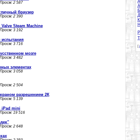
A
 Просм: 2 587
А
Б
отличный браузер
Д
 Просм: 2 390
К
Н
п Valve Steam Machine
 Просм: 3 192
Р
Т
л испытания
 Просм: 3 716
[
усственном мозге
 Просм: 3 482
вных элементах
 Просм: 3 058
 Просм: 2 504
 экраном разрешением 2К
 Просм: 5 139
 iPad mini
 Просм: 19 516
дек"
 Просм: 2 648
ках