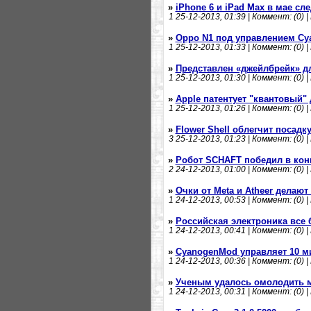
»
iPhone 6 и iPad Max в мае сл
1
25-12-2013, 01:39 | Коммент: (0) |
»
Oppo N1 под управлением Cy
1
25-12-2013, 01:33 | Коммент: (0) |
»
Представлен «джейлбрейк» дл
1
25-12-2013, 01:30 | Коммент: (0) |
»
Apple патентует "квантовый"
1
25-12-2013, 01:26 | Коммент: (0) |
»
Flower Shell облегчит посадк
3
25-12-2013, 01:23 | Коммент: (0) |
»
Робот SCHAFT победил в кон
2
24-12-2013, 01:00 | Коммент: (0) |
»
Очки от Meta и Atheer делаю
1
24-12-2013, 00:53 | Коммент: (0) |
»
Российская электроника все 
1
24-12-2013, 00:41 | Коммент: (0) |
»
CyanogenMod управляет 10 м
1
24-12-2013, 00:36 | Коммент: (0) |
»
Ученым удалось омолодить
1
24-12-2013, 00:31 | Коммент: (0) |