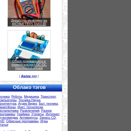
Доработка мультиметра
RICHMETERS RM113D
Обзор понижающего и
универсального DC-DC
преобразователей
[
Далее »»»
]
Облако тэгов
ехника
:
Роботы
,
Медицина
,
Транспорт
,
омпьютеры
,
Техника Наука
,
рхитектура
,
Аудио Видео
,
Быт. техника
,
мартфоны
,
Инет. технологии
,
еспилотники
,
Развлечения
,
Разное
рограммы
:
Графика
,
Утилиты
,
Интернет
,
ультимедиа
,
Антивирусы
,
Запись CD,
VD
,
Офисные программы
,
Игры
татьи