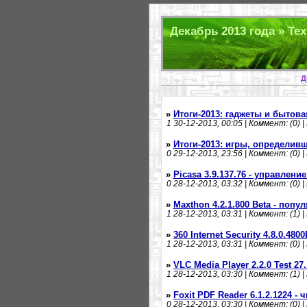
Декабрь 2013 года » Тех
Д
»
Итоги-2013: гаджеты и бытова
1
30-12-2013, 00:05 | Коммент: (0) |
»
Итоги-2013: игры, определив
0
29-12-2013, 23:56 | Коммент: (0) |
»
Picasa 3.9.137.76 - управлен
0
28-12-2013, 03:32 | Коммент: (0) |
»
Maxthon 4.2.1.800 Beta - поп
1
28-12-2013, 03:31 | Коммент: (1) |
»
360 Internet Security 4.8.0.48
1
28-12-2013, 03:31 | Коммент: (0) |
»
VLC Media Player 2.2.0 Test 27
1
28-12-2013, 03:30 | Коммент: (1) |
»
Foxit PDF Reader 6.1.2.1224 - 
0
28-12-2013, 03:30 | Коммент: (0) |