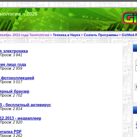
нологии » 2026
екабрь 2013 года Технологии »
Техника и Наука
»
Скачать Программы
»
GizMod.
я электроника
 Просм: 3 841
шие лицо года
 Просм: 2 959
ие фотоколлекцией
 Просм: 3 017
улярный браузер
 Просм: 2 702
00B - бесплатный антивирус
 Просм: 2 814
.12.2013 - медиаплеер
 Просм: 2 920
читалка PDF
 Просм: 3 262