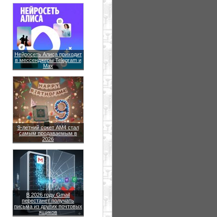
Нейросеть Алиса приходит
в мессенджеры Telegram и
Max
9-летний сокет AM4 стал
самым продаваемым в
2026
В 2026 году Gmail
перестанет получать
письма из других почтовых
ящиков