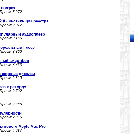
 в играх
 Просм: 5 872
.2.0 - чистильщик реестра
 Просм: 2 872
- популярный аудиоплеер
 Просм: 3 156
иверсальный плеер
 Просм: 2 208
льный смартфон
 Просм: 3 763
енсорные дисплеи
 Просм: 2 825
ела к рекорду
 Просм: 2 702
 Просм: 2 885
опулярности
 Просм: 2 846
з нового Apple Mac Pro
 Просм: 4 097