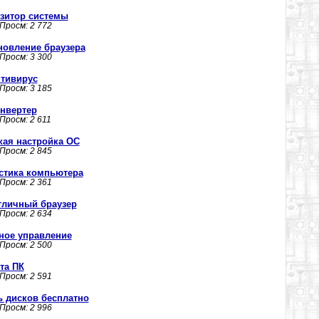
имизитор системы
 Просм: 2 772
обновление браузера
 Просм: 3 300
нтивирус
 Просм: 3 185
онвертер
 Просм: 2 611
нкая настройка ОС
 Просм: 2 845
ностика компьютера
 Просм: 2 361
отличный браузер
 Просм: 2 634
нное управление
 Просм: 2 500
ита ПК
 Просм: 2 591
сь дисков бесплатно
 Просм: 2 996