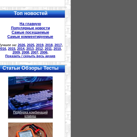
Топ новостей
На главную
Популярные новости
Самые посещаемые
Самые комментируемые
учшее за:
2026
,
2025
,
2019
,
2018
,
2017
,
2016
,
2015
,
2014
,
2013
,
2012
,
2011
,
2010
,
2009
,
2008
,
2007
,
2006
,
Показать / скрыть весь архив
Статьи Обзоры Тесты
Подборка комбинаций
клавиш