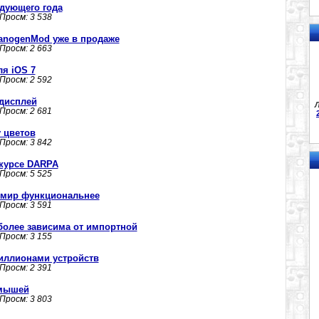
едующего года
 Просм: 3 538
anogenMod уже в продаже
 Просм: 2 663
я iOS 7
 Просм: 2 592
 дисплей
Л
 Просм: 2 681
у цветов
 Просм: 3 842
курсе DARPA
 Просм: 5 525
т мир функциональнее
 Просм: 3 591
более зависима от импортной
 Просм: 3 155
иллионами устройств
 Просм: 2 391
 мышей
 Просм: 3 803