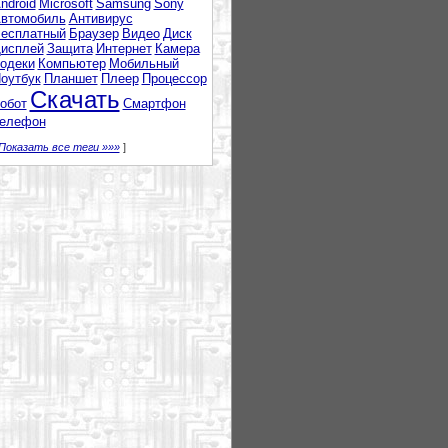
ndroid
Microsoft
Samsung
Sony
втомобиль
Антивирус
есплатный
Браузер
Видео
Диск
исплей
Защита
Интернет
Камера
одеки
Компьютер
Мобильный
оутбук
Планшет
Плеер
Процессор
Скачать
обот
Смартфон
елефон
Показать все теги »»»
]