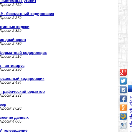
ор системных утилит
 Просм: 2 759
1219 - бесплатный кодировщик
 Просм: 2 279
нативные кодеки
 Просм: 2 329
ние драйверов
 Просм: 2 780
тиформатный кодировщик
 Просм: 2 516
ta - антивирус
 Просм: 2 390
иверсальный кодировщик
 Просм: 2 494
 - графический редактор
 Просм: 2 333
Т
К
леер
А
С
 Просм: 3 026
Б
П
новление данных
М
 Просм: 4 005
D
С
TV телевидение