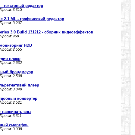
1 - текстовый редактор
 Просм: 3 315
de 2.1 ML - графический редактор
 Просм: 3 207
Series 3.0 Build 131212 - сборник видеоэффектов
 Просм: 968
 - мониторинг HDD
 Просм: 2 555
аудио плеер
 Просм: 2 632
ичный брандмауэр
 Просм: 2 508
 альретнативнй плеер
 Просм: 3 048
- удобный конвертер
 Просм: 2 521
т навеивать сны
 Просм: 3 311
тный смартфон
 Просм: 3 038