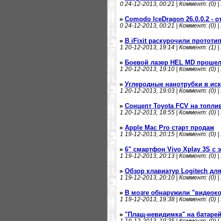
0
24-12-2013, 00:21 | Коммент: (0) |
»
Comodo IceDragon 26.0.0.2 - 
0
24-12-2013, 00:21 | Коммент: (0) |
»
В iFixit раскурочили прототи
1
20-12-2013, 19:14 | Коммент: (1) |
»
Боевой лазер HEL MD проше
1
20-12-2013, 19:10 | Коммент: (0) |
»
Углеродные нанотрубки в иск
1
20-12-2013, 19:03 | Коммент: (0) |
»
Сонцепт Toyota FCV на топли
1
20-12-2013, 18:55 | Коммент: (0) |
»
Apple Mac Pro старт продаж
1
19-12-2013, 20:15 | Коммент: (0) |
»
6" смартфон Vivo Xplay 3S с
1
19-12-2013, 20:13 | Коммент: (0) |
»
Обзор клавиатур Logitech для
1
19-12-2013, 20:10 | Коммент: (0) |
»
В мозге обнаружили "видеоко
1
19-12-2013, 19:38 | Коммент: (0) |
»
"Плащ-невидимка" на батарей