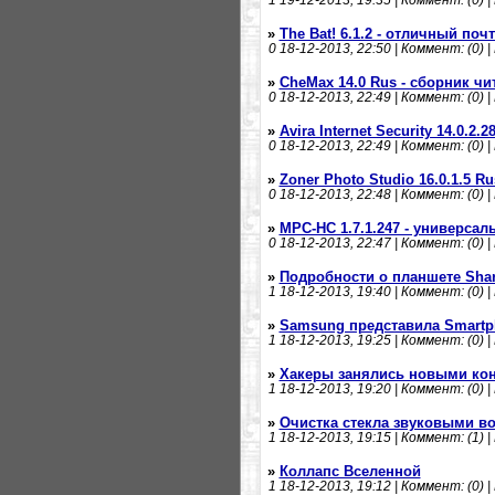
1
19-12-2013, 19:35 | Коммент: (0) |
»
The Bat! 6.1.2 - отличный поч
0
18-12-2013, 22:50 | Коммент: (0) |
»
CheMax 14.0 Rus - сборник чи
0
18-12-2013, 22:49 | Коммент: (0) |
»
Avira Internet Security 14.0.2.
0
18-12-2013, 22:49 | Коммент: (0) |
»
Zoner Photo Studio 16.0.1.5 R
0
18-12-2013, 22:48 | Коммент: (0) |
»
MPC-HC 1.7.1.247 - универса
0
18-12-2013, 22:47 | Коммент: (0) |
»
Подробности о планшете Shar
1
18-12-2013, 19:40 | Коммент: (0) |
»
Samsung представила Smart
1
18-12-2013, 19:25 | Коммент: (0) |
»
Хакеры занялись новыми ко
1
18-12-2013, 19:20 | Коммент: (0) |
»
Очистка стекла звуковыми в
1
18-12-2013, 19:15 | Коммент: (1) |
»
Коллапс Вселенной
1
18-12-2013, 19:12 | Коммент: (0) |