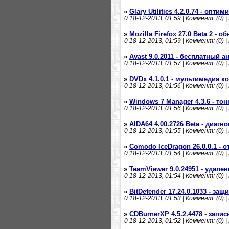
»
Glary Utilities 4.2.0.74 - опт
0
18-12-2013, 01:59 | Коммент: (0) |
»
Mozilla Firefox 27.0 Beta 2 - 
0
18-12-2013, 01:59 | Коммент: (0) |
»
Avast 9.0.2011 - бесплатный а
0
18-12-2013, 01:57 | Коммент: (0) |
»
DVDx 4.1.0.1 - мультимедиа к
0
18-12-2013, 01:56 | Коммент: (0) |
»
Windows 7 Manager 4.3.6 - то
0
18-12-2013, 01:56 | Коммент: (0) |
»
AIDA64 4.00.2726 Beta - диаг
0
18-12-2013, 01:55 | Коммент: (0) |
»
Comodo IceDragon 26.0.0.1 - 
0
18-12-2013, 01:54 | Коммент: (0) |
»
TeamViewer 9.0.24951 - удале
0
18-12-2013, 01:54 | Коммент: (0) |
»
BitDefender 17.24.0.1033 - защ
0
18-12-2013, 01:53 | Коммент: (0) |
»
CDBurnerXP 4.5.2.4478 - запи
0
18-12-2013, 01:52 | Коммент: (0) |