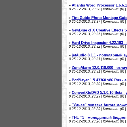
»
Atlantis Word Processor 1.6.6.
0
25-12-2013, 23:38 | Коммент: (0) |
»
Tint Guide Photo Montage Gui
0
25-12-2013, 23:37 | Коммент: (0) |
»
NewBlue cFX Creative Effects 
0
25-12-2013, 23:35 | Коммент: (0) |
»
Hard Drive Inspector 4.22.193
0
25-12-2013, 23:32 | Коммент: (0) |
»
jetAudio 8.1.1 - популярный 
0
25-12-2013, 23:31 | Коммент: (0) |
»
ZoneAlarm 12.0.118.000 - отл
0
25-12-2013, 23:31 | Коммент: (0) |
»
PotPlayer 1.5.43360 x86 Rus -
0
25-12-2013, 23:30 | Коммент: (0) |
»
ConvertXtoDVD 5.1.0.10 Beta 
0
25-12-2013, 23:29 | Коммент: (0) |
»
"Умная" повязка Aurora може
0
25-12-2013, 23:29 | Коммент: (0) |
»
THL T5 - молодежный бюдже
0
25-12-2013, 23:20 | Коммент: (0) |