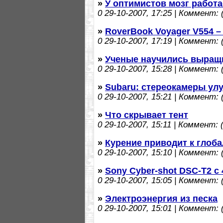
»
У оптимистов мозг работа
0
29-10-2007, 17:25 | Коммент: (
»
RoverBook Voyager V554 –
0
29-10-2007, 17:19 | Коммент: (
»
Ученые научились выращи
0
29-10-2007, 15:28 | Коммент: (
»
Subaru: cтереокамеры ул
0
29-10-2007, 15:21 | Коммент: (
»
Что скрывает тент
0
29-10-2007, 15:11 | Коммент: (
»
Курение приводит к глоб
0
29-10-2007, 15:10 | Коммент: (
»
Sony Cyber-shot DSC-T2 с 
0
29-10-2007, 15:05 | Коммент: (
»
Электроэнергия из песка
0
29-10-2007, 15:01 | Коммент: (