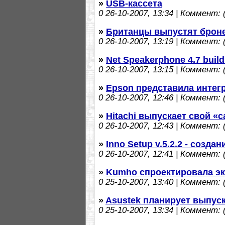
»
USB-кассета
0
26-10-2007, 13:34 | Коммент: (
»
Британцы выпустят брон
0
26-10-2007, 13:19 | Коммент: (
»
Net Speakerphone 4.7 buil
0
26-10-2007, 13:15 | Коммент: (
»
Epson представила интег
0
26-10-2007, 12:46 | Коммент: (
»
Hitachi выпускает свой «
0
26-10-2007, 12:43 | Коммент: (
»
Inno Setup v.5.2.2 - созда
0
26-10-2007, 12:41 | Коммент: (
»
Kumho спроектировала э
0
25-10-2007, 13:40 | Коммент: (
»
Asustek планирует выпус
0
25-10-2007, 13:34 | Коммент: (