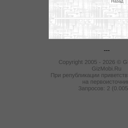
Назад
---
Copyright 2005 - 2026 © G
GizMobi.Ru
При републикации приветств
на первоисточни
Запросов: 2 (0.005