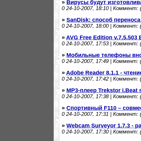
»
Вирусы будут изготовлив
0
24-10-2007, 18:10 | Коммент: (
»
SanDisk: способ переноса
0
24-10-2007, 18:00 | Коммент: (
»
AVG Free Edition v.7.5.503 
0
24-10-2007, 17:53 | Коммент: (
»
Мобильные телефоны внов
0
24-10-2007, 17:49 | Коммент: (
»
Adobe Reader 8.1.1 - чтен
0
24-10-2007, 17:42 | Коммент: (
»
MP3-плеер Trekstor i.Beat
0
24-10-2007, 17:38 | Коммент: (
»
Спортивный F110 – совме
0
24-10-2007, 17:31 | Коммент: (
»
Webcam Surveyor 1.7.3 - 
0
24-10-2007, 17:30 | Коммент: (