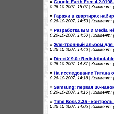
»
Google Earth Free 4.2.019
0
26-10-2007, 15:07 | Коммент: (
»
Гаражи в квартирах наби
0
26-10-2007, 14:53 | Коммент: (
»
Разработка IBM и MediaTek
0
26-10-2007, 14:50 | Коммент: (
»
Электронный альбом для 
0
26-10-2007, 14:46 | Коммент: (
»
DirectX 9.0c Redistributabl
0
26-10-2007, 14:37 | Коммент: (
»
На исследование Титана 
0
26-10-2007, 14:18 | Коммент: (
»
Samsung: первая 30-нан
0
26-10-2007, 14:16 | Коммент: (
»
Time Boss 2.35 - контрол
0
26-10-2007, 14:05 | Коммент: (