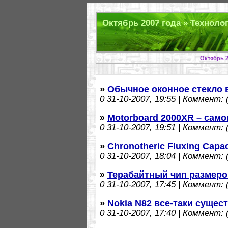
Октябрь 2007 года » Технолог
Октябрь 2
»
Обычное оконное стекло 
0
31-10-2007, 19:55 | Коммент: (
»
Motorboard 2000XR – само
0
31-10-2007, 19:51 | Коммент: (
»
Chronotheric Fluxing Capa
0
31-10-2007, 18:04 | Коммент: (
»
Терабайтный чип размеро
0
31-10-2007, 17:45 | Коммент: (
»
Nokia N82 все-таки суще
0
31-10-2007, 17:40 | Коммент: (