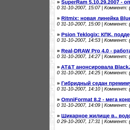
»
SuperRam 5.10.29.2007 - 
0
31-10-2007, 15:07 | Коммент: (
»
Ritmix: новая линейка Blu
0
31-10-2007, 15:00 | Коммент: (
»
Psion Teklogix: КПК, под
0
31-10-2007, 14:53 | Коммент: (
»
Real-DRAW Pro 4.0 - работ
0
31-10-2007, 14:27 | Коммент: (
»
AT&T анонсировала BlackJ
0
31-10-2007, 14:25 | Коммент: (
»
Гибридный седан премиму
0
31-10-2007, 14:10 | Коммент: (
»
OmniFormat 8.2 - мега кон
0
31-10-2007, 14:09 | Коммент: (
»
Шикарное жилище в.. вод
0
29-10-2007, 17:31 | Коммент: (