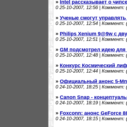
»
Intel рассказывает о чипс
0
25-10-2007, 12:56 | Коммент: (
»
Ученые смогут управлять
0
25-10-2007, 12:54 | Коммент: (
»
Philips Xenium 9@9w с дв
0
25-10-2007, 12:51 | Коммент: (
»
GM подсмотрел идею для 
0
25-10-2007, 12:48 | Коммент: (
»
Конкурс Космический лиф
0
25-10-2007, 12:44 | Коммент: (
»
Официальный анонс 5-Мп
0
24-10-2007, 18:25 | Коммент: (
»
Canon Snap - концептуал
0
24-10-2007, 18:19 | Коммент: (
»
Foxconn: анонс GeForce 8
0
24-10-2007, 18:15 | Коммент: (