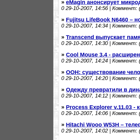
»
eMagin анонсирует микр
0
29-10-2007, 14:56 | Коммент: (
»
Fujitsu LifeBook N6460 – 
0
29-10-2007, 14:34 | Коммент: (
»
Transcend выпускает пам
0
29-10-2007, 14:30 | Коммент: (
»
Cool Mouse 3.4 - расшир
0
29-10-2007, 14:24 | Коммент: (
»
ООН: существование чело
0
29-10-2007, 14:20 | Коммент: (
»
Одежду превратили в ди
0
29-10-2007, 14:12 | Коммент: (
»
Process Explorer v.11.03 
0
29-10-2007, 14:06 | Коммент: (
»
Hitachi Wooo W53H – теле
0
29-10-2007, 14:02 | Коммент: (