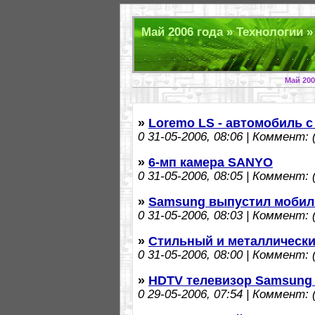
Май 2006 года » Технологии »
Май 200
»
Loremo LS - автомобиль с 
0
31-05-2006, 08:06 | Коммент: (
»
6-мп камера SANYO
0
31-05-2006, 08:05 | Коммент: (
»
Samsung выпустил мобил
0
31-05-2006, 08:03 | Коммент: (
»
Стильный и металлически
0
31-05-2006, 08:00 | Коммент: (
»
HDTV телевизор Samsung
0
29-05-2006, 07:54 | Коммент: (