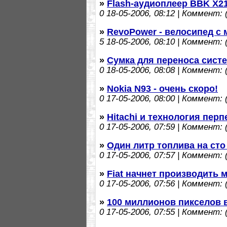
»
Flash-аудиоплеер BBK X2
0
18-05-2006, 08:12 | Коммент: (
»
RevoPower - велосипед с
5
18-05-2006, 08:10 | Коммент: (
»
Сумка для переноса сист
0
18-05-2006, 08:08 | Коммент: (
»
Nokia N93 - очень скоро!
0
17-05-2006, 08:00 | Коммент: (
»
Hitachi и технология пер
0
17-05-2006, 07:59 | Коммент: (
»
Один литр топлива на ст
0
17-05-2006, 07:57 | Коммент: (
»
Fiat начнет производить
0
17-05-2006, 07:56 | Коммент: (
»
100 миллионов пикселов 
0
17-05-2006, 07:55 | Коммент: (