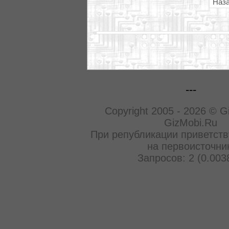
Наз
---
Copyright 2005 - 2026 © G
GizMobi.Ru
При републикации приветств
на первоисточни
Запросов: 2 (0.003