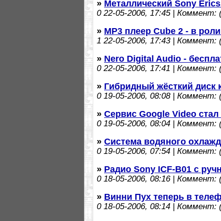
»
Металлический Sony Erics
0
22-05-2006, 17:45 | Коммент: (
»
MP3 плеер Cube 2 - в рол
1
22-05-2006, 17:43 | Коммент: (
»
Nero Digital Audio - бесп
0
22-05-2006, 17:41 | Коммент: (
»
Гибридный жёсткий диск к
0
19-05-2006, 08:08 | Коммент: (
»
Сервис Google Video стал
0
19-05-2006, 08:04 | Коммент: (
»
Cистема водяного охлаж
0
19-05-2006, 07:54 | Коммент: (
»
Радио Sony ICF-B01 с руч
0
18-05-2006, 08:16 | Коммент: (
»
Винни Пух теперь в теле
0
18-05-2006, 08:14 | Коммент: (