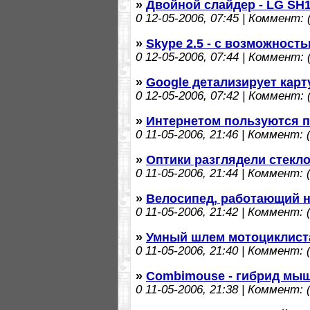
»
Двойной слайдер - LG SH
0
12-05-2006, 07:45 | Коммент: (
»
Skype 2.5 - с возможност
0
12-05-2006, 07:44 | Коммент: (
»
Google детализирует кар
0
12-05-2006, 07:42 | Коммент: (
»
Интернетом пользуются п
0
11-05-2006, 21:46 | Коммент: (
»
Оптики разглядели стекл
0
11-05-2006, 21:44 | Коммент: (
»
Велосипед, работающий н
0
11-05-2006, 21:42 | Коммент: (
»
Умный шлем мотоциклист
0
11-05-2006, 21:40 | Коммент: (
»
Combimouse - гибрид мыш
0
11-05-2006, 21:38 | Коммент: (