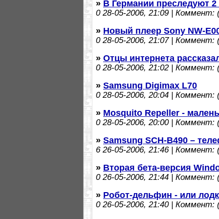
»
В Германии преследуют 2
0
28-05-2006, 21:09 | Коммент: (
»
Новый плеер Sony NW-E0
0
28-05-2006, 21:07 | Коммент: (
»
Отцы интернета рассказа
0
28-05-2006, 21:02 | Коммент: (
»
Samsung Digimax L70
0
28-05-2006, 20:04 | Коммент: (
»
Mosquito Repeller - мален
0
28-05-2006, 20:00 | Коммент: (
»
Samsung SCH-B490 – теле
6
26-05-2006, 21:46 | Коммент: (
»
Вторая бета-версия Windo
0
26-05-2006, 21:44 | Коммент: (
»
Робот-дельфин - или лод
0
26-05-2006, 21:40 | Коммент: (