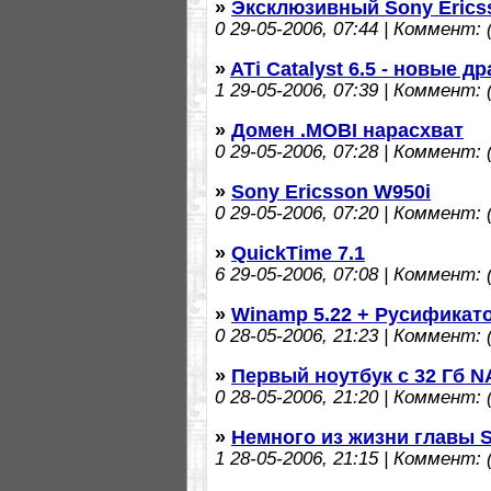
»
Эксклюзивный Sony Ericss
0
29-05-2006, 07:44 | Коммент: (
»
ATi Catalyst 6.5 - новые д
1
29-05-2006, 07:39 | Коммент: (
»
Домен .MOBI нарасхват
0
29-05-2006, 07:28 | Коммент: (
»
Sony Ericsson W950i
0
29-05-2006, 07:20 | Коммент: (
»
QuickTime 7.1
6
29-05-2006, 07:08 | Коммент: (
»
Winamp 5.22 + Русификат
0
28-05-2006, 21:23 | Коммент: (
»
Первый ноутбук с 32 Гб 
0
28-05-2006, 21:20 | Коммент: (
»
Немного из жизни главы 
1
28-05-2006, 21:15 | Коммент: (