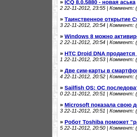
»
ICQ 8.0.5880 - новая аська
2
22-11-2012, 23:55 | Коммент: (
»
Таинственное открытие Cu
3
22-11-2012, 20:54 | Коммент: (
»
Windows 8 можно активиро
2
22-11-2012, 20:54 | Коммент: (
»
HTC Droid DNA продается 
1
22-11-2012, 20:53 | Коммент: (
»
Две сим-карты в смартфон
4
22-11-2012, 20:52 | Коммент: (
»
Sailfish OS: ОС последов
0
22-11-2012, 20:51 | Коммент: (
»
Microsoft показала свою
3
22-11-2012, 20:51 | Коммент: (
»
Робот Toshiba поможет "р
5
22-11-2012, 20:50 | Коммент: (