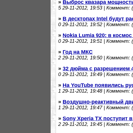
»
Выброс квазара мощность
5
29-11-2012, 19:53 | Коммент: (
»
В десктопах Intel будут 
0
29-11-2012, 19:52 | Коммент: (
»
Nokia Lumia 920: в космо
0
29-11-2012, 19:51 | Коммент: (
»
Год на МКС
2
29-11-2012, 19:50 | Коммент: (
»
32 дюйма с разрешением 
0
29-11-2012, 19:49 | Коммент: (
»
На YouTube появились ру
1
29-11-2012, 19:48 | Коммент: (
»
Воздушно-реактивный дви
1
29-11-2012, 19:47 | Коммент: (
»
Sony Xperia TX поступит 
2
29-11-2012, 19:45 | Коммент: (