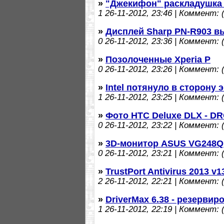
»
"Джекифон" раскладушка
1
26-11-2012, 23:46 | Коммент: (
»
Дисплей Sharp PN-R903 в
0
26-11-2012, 23:36 | Коммент: (
»
Позолоченные Xperia P
0
26-11-2012, 23:26 | Коммент: (
»
Intel потянуло в сторону
1
26-11-2012, 23:25 | Коммент: (
»
Фото HTC Deluxe DLX - D
0
26-11-2012, 23:22 | Коммент: (
»
3D-монитор ASUS VG248QE
0
26-11-2012, 23:21 | Коммент: (
»
TrustPort Antivirus 2013 v1
2
26-11-2012, 22:21 | Коммент: (
»
DriverMax 6.38 - резерви
1
26-11-2012, 22:19 | Коммент: (