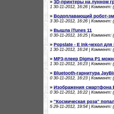
»
3D-принтеры на лунном г
1
30-11-2012, 16:26 | Коммент: (
»
Водоплавающий робот-зм
3
30-11-2012, 16:26 | Коммент: (
»
Вышла iTunes 11
0
30-11-2012, 16:25 | Коммент: (
»
Popslate - E Ink-чехол для
1
30-11-2012, 16:24 | Коммент: (
»
MP3-плеер Digma P1 можн
1
30-11-2012, 16:23 | Коммент: (
»
Bluetooth-гарнитура JayBi
0
30-11-2012, 16:23 | Коммент: (
»
Изображения смартфона B
0
30-11-2012, 16:22 | Коммент: (
»
"Космическая роза" попал
5
29-11-2012, 19:54 | Коммент: (