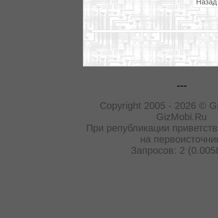
Назад
---
Copyright 2005 - 2026 © G
GizMobi.Ru
При републикации приветств
на первоисточни
Запросов: 2 (0.005