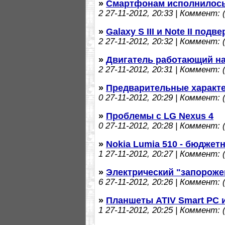
»
Смартфонам исполнилось
2
27-11-2012, 20:33 | Коммент: (
»
Galaxy S III и Note II под
2
27-11-2012, 20:32 | Коммент: (
»
Двигатель работающий на
2
27-11-2012, 20:31 | Коммент: (
»
Предварительные характе
0
27-11-2012, 20:29 | Коммент: (
»
Проблемы с LG Nexus 4
0
27-11-2012, 20:28 | Коммент: (
»
Nokia Lumia 510 - бюджет
1
27-11-2012, 20:27 | Коммент: (
»
Электрический "запороже
6
27-11-2012, 20:26 | Коммент: (
»
Планшеты ATIV Smart PC и
1
27-11-2012, 20:25 | Коммент: (